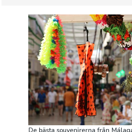
Spanien
Barn & Familj
Lokala evenemang
Mat & Re
Stränder
Vart ska man bo
De bästa souvenirerna från Málag