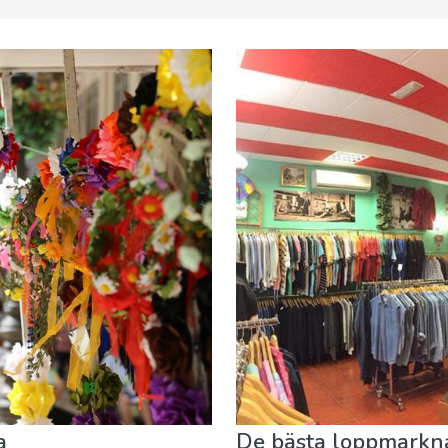
stauranger
Museum & Konst
Nattliv & Barer
Natur och F
a
De bästa loppmarkn