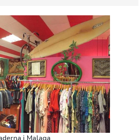
riluftsliv
Shopping
Sport & Äventyr
aderna i Malaga