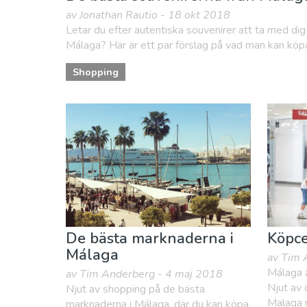
av Jonathan Rautio - 18 okt 2018
Letar du efter autentiska souvenirer att ta med dig
Málaga? Här är ett par förslag på vad man kan köpa
Shopping
De bästa marknaderna i
Köpce
Málaga
av Tim 
Málaga ä
av Tim Anderberg - 4 maj 2018
Njut av
Njut av shopping på de bästa
Malaga 
marknaderna i Málaga, där du kan köpa