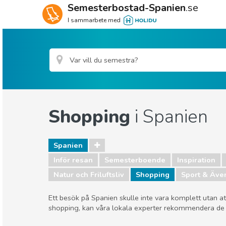
Semesterbostad-Spanien
.se
I sammarbete med
Shopping
i Spanien
Spanien
Inför resan
Semesterboende
Inspiration
Natur och Friluftsliv
Shopping
Sport & Äve
Ett besök på Spanien skulle inte vara komplett utan 
shopping, kan våra lokala experter rekommendera de b