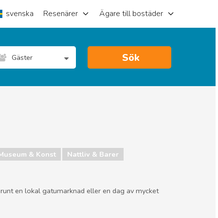
svenska
Resenärer
Ägare till bostäder
Sök
Gäster
Museum & Konst
Nattliv & Barer
 runt en lokal gatumarknad eller en dag av mycket