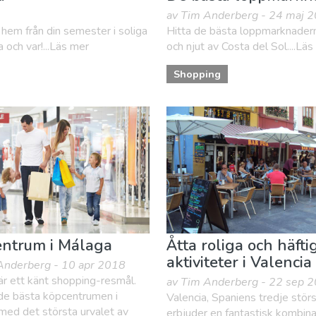
av Tim Anderberg - 24 maj 
 hem från din semester i soliga
Hitta de bästa loppmarknadern
 och var!...Läs mer
och njut av Costa del Sol....Lä
Shopping
ntrum i Málaga
Åtta roliga och häfti
aktiviteter i Valencia
Anderberg - 10 apr 2018
r ett känt shopping-resmål.
av Tim Anderberg - 22 sep 
 de bästa köpcentrumen i
Valencia, Spaniens tredje störs
med det största urvalet av
erbjuder en fantastisk kombina