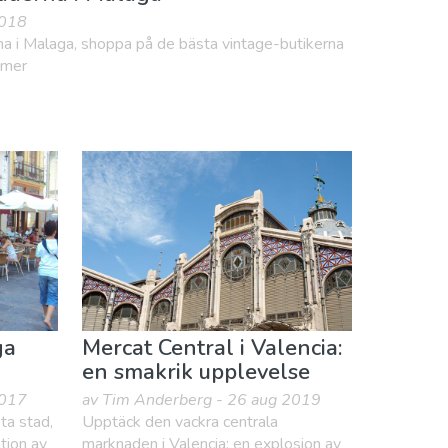
2018
a i Malaga, shoppa på de bästa vintage-butikerna
s mer
ga
Mercat Central i Valencia:
en smakrik upplevelse
2017
av Tim Anderberg - 26 aug 2019
ta stad,
Upptäck den vackra centrala
tion av
marknaden i Valencia: en explosion av