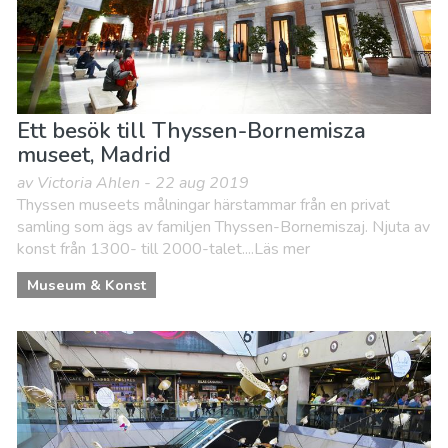
Ett besök till Thyssen-Bornemisza
museet, Madrid
av Victoria Ahlen - 22 aug 2019
Thyssen museets målningar härstammar från en privat
samling som ägs av familjen Thyssen-Bornemiszaj. Njuta av
konst från 1300- till 2000-talet....Läs mer
Museum & Konst