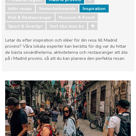
Inför resan
Semesterboende
Inspiration
Mat & Restauranger
Museum & Konst
Sport & Äventyr
Vart ska man bo
Letar du efter inspiration och idéer för din resa till Madrid
provins? Våra lokala experter kan berätta för dig var du hittar
de bästa sevärdheterna, aktiviteterna och restauranger att äta
på i Madrid provins, så att du kan planera den perfekta resan.
Madrid region
Madrid provins
Mat & Restauranger
Museum & Konst
Sport & Äventyr
Vart ska man bo