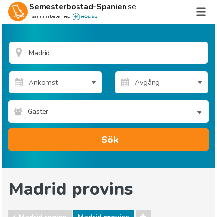
Semesterbostad-Spanien
.se
I sammarbete med
Gäster
Sök
Madrid provins
Madrid region
Madrid provins