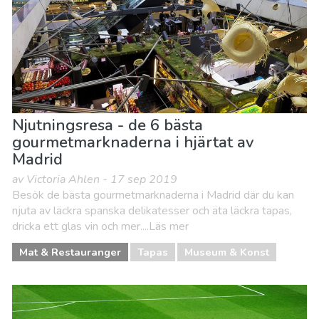
Njutningsresa - de 6 bästa
gourmetmarknaderna i hjärtat av
Madrid
av Victoria Ahlen - 17 sep 2019
Besök de bästa gourmetmarknaderna i Madrid där du kan
njuta av läckra spanska delikatesser och äta läckra tapas,
dricka ett glas vin och mer....Läs mer
Mat & Restauranger
Tapas
Museum & Konst