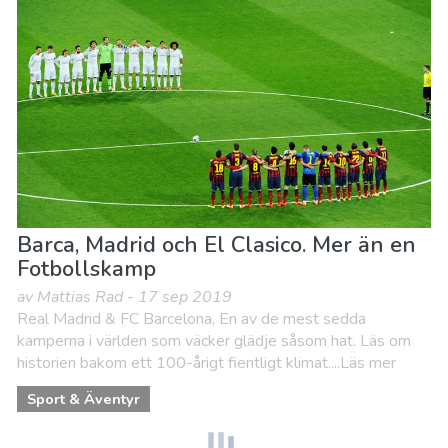
Barca, Madrid och El Clasico. Mer än en
Fotbollskamp
av Mattias Rad - 17 sep 2019
Real Madrid & FC Barcelona, En av de mest sedda
kamperna i världen som väcker glädje såsom hat. Läs om
historien bakom ett 100-årigt fientligt klimat....Läs mer
Sport & Äventyr