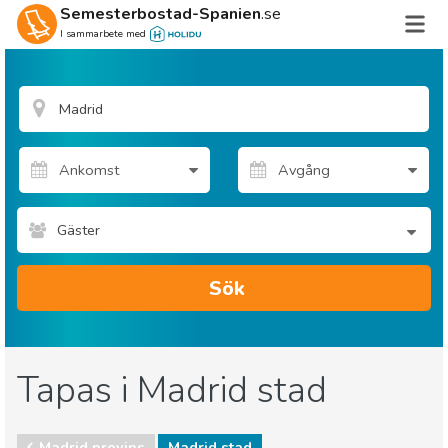
Semesterbostad-Spanien
.se
I sammarbete med
Gäster
Sök
Tapas i Madrid stad
Madrid provins
Madrid stad