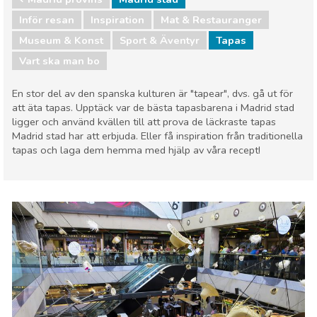
Inför resan
Inspiration
Mat & Restauranger
Museum & Konst
Sport & Äventyr
Tapas
Vart ska man bo
En stor del av den spanska kulturen är "tapear", dvs. gå ut för
att äta tapas. Upptäck var de bästa tapasbarena i Madrid stad
ligger och använd kvällen till att prova de läckraste tapas
Madrid stad har att erbjuda. Eller få inspiration från traditionella
tapas och laga dem hemma med hjälp av våra recept!
Madrid provins
Madrid stad
Mat & Restauranger
Museum & Konst
Sport & Äventyr
Vart ska man bo