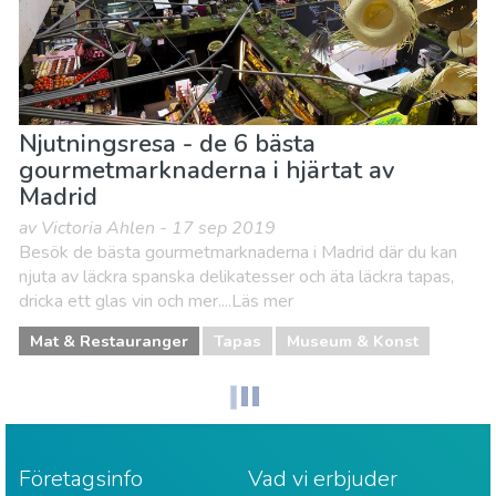
Njutningsresa - de 6 bästa
gourmetmarknaderna i hjärtat av
Madrid
av Victoria Ahlen - 17 sep 2019
Besök de bästa gourmetmarknaderna i Madrid där du kan
njuta av läckra spanska delikatesser och äta läckra tapas,
dricka ett glas vin och mer....Läs mer
Mat & Restauranger
Tapas
Museum & Konst
Företagsinfo
Vad vi erbjuder