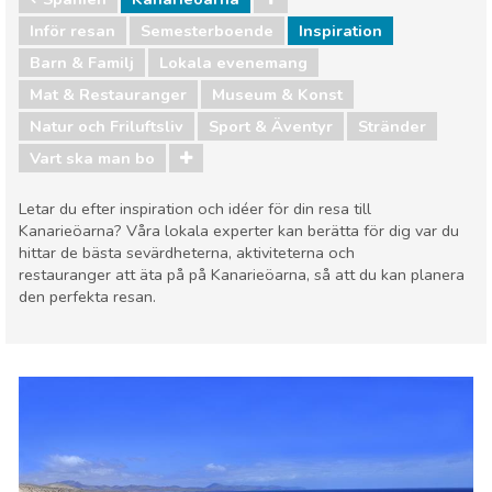
Inför resan
Semesterboende
Inspiration
Barn & Familj
Lokala evenemang
Mat & Restauranger
Museum & Konst
Natur och Friluftsliv
Sport & Äventyr
Stränder
Vart ska man bo
Letar du efter inspiration och idéer för din resa till
Kanarieöarna? Våra lokala experter kan berätta för dig var du
hittar de bästa sevärdheterna, aktiviteterna och
restauranger att äta på på Kanarieöarna, så att du kan planera
den perfekta resan.
Spanien
Kanarieöarna
Barn & Familj
Lokala evenemang
Mat & Restauranger
Museum & Konst
Natur och Friluftsliv
Sport & Äventyr
Stränder