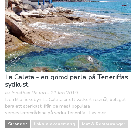
La Caleta - en gömd pärla på Teneriffas
sydkust
av Jonathan Rautio - 21 feb 2019
Den lilla fiskebyn La Caleta är ett vackert resmål, beläget
bara ett stenkast ifrån de mest populära
semesterområdena på södra Teneriffa....Läs mer
Stränder
Lokala evenemang
Mat & Restauranger