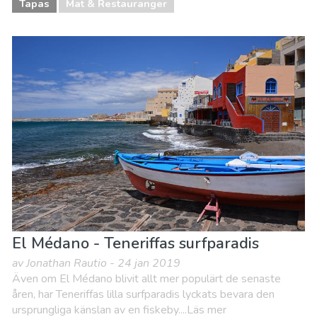
Tapas
Mat & Restauranger
El Médano - Teneriffas surfparadis
av Jonathan Rautio - 24 jan 2019
Även om El Médano blivit allt mer populärt de senaste
åren, har Teneriffas lilla surfparadis lyckats bevara den
ursprungliga känslan av en fiskeby....Läs mer