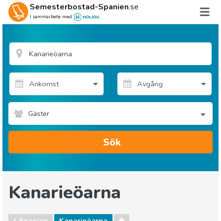
Semesterbostad-Spanien
.se
I sammarbete med
Gäster
Sök
Kanarieöarna
Spanien
Kanarieöarna