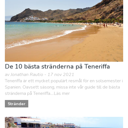
De 10 bästa stränderna på Teneriffa
av Jonathan Rautio - 17 nov 2021
Teneriffa är ett mycket populärt resmål för en solsemester i
Spanien. Oavsett säsong, missa inte vår guide till de bästa
stränderna på Teneriffa....Läs mer
Stränder