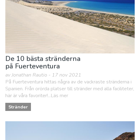
Vart ska man bo
De 10 bästa stränderna
på Fuerteventura
av Jonathan Rautio - 17 nov 2021
På Fuerteventura hittas några av de vackraste stränderna i
Spanien. Från orörda platser till stränder med alla faciliteter,
här är våra favoriter!...Läs mer
Stränder