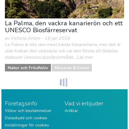
La Palma, den vackra kanarierön och ett
UNESCO Biosfärreservat
av Victoria Ahlen - 18 jan 2016
La Palma är inte den mest kända Kanarieöarna, men det är
utan tvekan den vackraste och var den första att tilldelas
statusen Unescos biosfärsområde....Läs mer
Natur och Friluftsliv
Museum & Konst
Företagsinfo
Vad vi erbjuder
Villkor och bestämmelser
Artiklar
Dataskydd och cookies
Inställningar för cookies