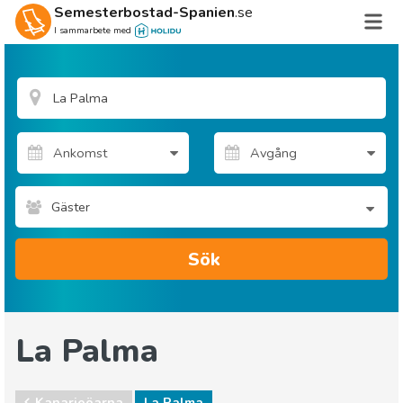
Semesterbostad-Spanien
.se
I sammarbete med
Gäster
Sök
La Palma
Kanarieöarna
La Palma