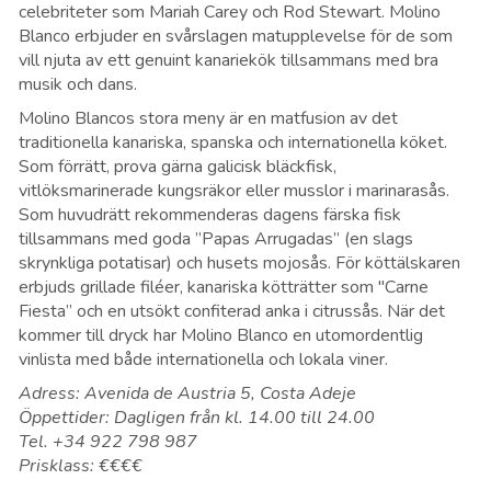
celebriteter som Mariah Carey och Rod Stewart. Molino
Blanco erbjuder en svårslagen matupplevelse för de som
vill njuta av ett genuint kanariekök tillsammans med bra
musik och dans.
Molino Blancos stora meny är en matfusion av det
traditionella kanariska, spanska och internationella köket.
Som förrätt, prova gärna galicisk bläckfisk,
vitlöksmarinerade kungsräkor eller musslor i marinarasås.
Som huvudrätt rekommenderas dagens färska fisk
tillsammans med goda ”Papas Arrugadas” (en slags
skrynkliga potatisar) och husets mojosås. För köttälskaren
erbjuds grillade filéer, kanariska kötträtter som "Carne
Fiesta” och en utsökt confiterad anka i citrussås. När det
kommer till dryck har Molino Blanco en utomordentlig
vinlista med både internationella och lokala viner.
Adress: Avenida de Austria 5, Costa Adeje
Öppettider: Dagligen från kl. 14.00 till 24.00
Tel. +34 922 798 987
Prisklass: €€€€