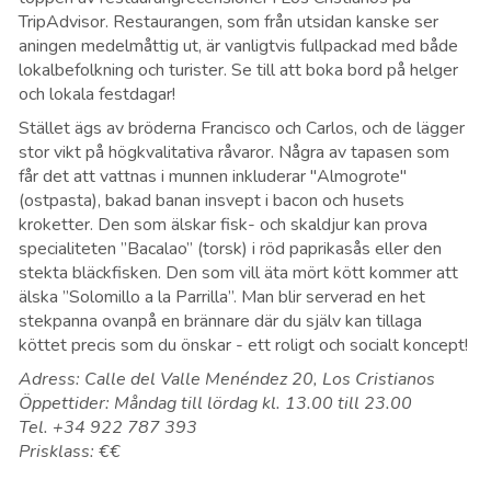
TripAdvisor. Restaurangen, som från utsidan kanske ser
aningen medelmåttig ut, är vanligtvis fullpackad med både
lokalbefolkning och turister. Se till att boka bord på helger
och lokala festdagar!
Stället ägs av bröderna Francisco och Carlos, och de lägger
stor vikt på högkvalitativa råvaror. Några av tapasen som
får det att vattnas i munnen inkluderar "Almogrote"
(ostpasta), bakad banan insvept i bacon och husets
kroketter. Den som älskar fisk- och skaldjur kan prova
specialiteten ”Bacalao” (torsk) i röd paprikasås eller den
stekta bläckfisken. Den som vill äta mört kött kommer att
älska ”Solomillo a la Parrilla”. Man blir serverad en het
stekpanna ovanpå en brännare där du själv kan tillaga
köttet precis som du önskar - ett roligt och socialt koncept!
Adress: Calle del Valle Menéndez 20, Los Cristianos
Öppettider: Måndag till lördag kl. 13.00 till 23.00
Tel. +34 922 787 393
Prisklass: €€