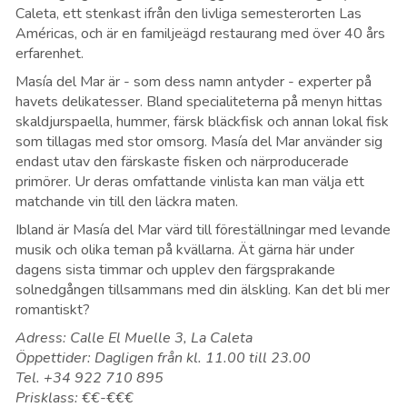
Caleta, ett stenkast ifrån den livliga semesterorten Las
Américas, och är en familjeägd restaurang med över 40 års
erfarenhet.
Masía del Mar är - som dess namn antyder - experter på
havets delikatesser. Bland specialiteterna på menyn hittas
skaldjurspaella, hummer, färsk bläckfisk och annan lokal fisk
som tillagas med stor omsorg. Masía del Mar använder sig
endast utav den färskaste fisken och närproducerade
primörer. Ur deras omfattande vinlista kan man välja ett
matchande vin till den läckra maten.
Ibland är Masía del Mar värd till föreställningar med levande
musik och olika teman på kvällarna. Ät gärna här under
dagens sista timmar och upplev den färgsprakande
solnedgången tillsammans med din älskling. Kan det bli mer
romantiskt?
Adress: Calle El Muelle 3, La Caleta
Öppettider: Dagligen från kl. 11.00 till 23.00
Tel. +34 922 710 895
Prisklass: €€-€€€