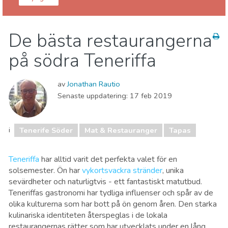
Teneriffa
Tenerife Söder
De bästa restaurangerna
Mat & Restauranger
Sport & Äventyr
Stränder
på södra Teneriffa
Vart ska man bo
av
Jonathan Rautio
Senaste uppdatering:
17 feb 2019
i
Tenerife Söder
Mat & Restauranger
Tapas
Teneriffa
har alltid varit det perfekta valet för en
solsemester. Ön har
vykortsvackra stränder
, unika
sevärdheter och naturligtvis - ett fantastiskt matutbud.
Teneriffas gastronomi har tydliga influenser och spår av de
olika kulturerna som har bott på ön genom åren. Den starka
kulinariska identiteten återspeglas i de lokala
restaurangernas rätter som har utvecklats under en lång