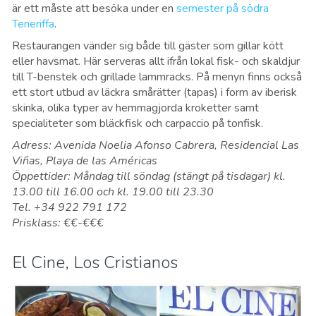
är ett måste att besöka under en
semester på södra
Teneriffa
.
Restaurangen vänder sig både till gäster som gillar kött
eller havsmat. Här serveras allt ifrån lokal fisk- och skaldjur
till T-benstek och grillade lammracks. På menyn finns också
ett stort utbud av läckra smårätter (tapas) i form av iberisk
skinka, olika typer av hemmagjorda kroketter samt
specialiteter som bläckfisk och carpaccio på tonfisk.
Adress: Avenida Noelia Afonso Cabrera, Residencial Las
Viñas, Playa de las Américas
Öppettider: Måndag till söndag (stängt på tisdagar) kl.
13.00 till 16.00 och kl. 19.00 till 23.30
Tel. +34 922 791 172
Prisklass: €€-€€€
El Cine, Los Cristianos