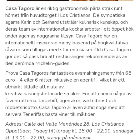
Casa Tagoro
är en riktig gastronomisk pärla strax runt
hörnet från huvudtorget i Los Cristianos. De sympatiska
ägarna Karin och Gerhard utstrålar kulinarisk kunskap, och
deras team av internationella kockar arbetar i ett öppet kök
under ägarnas noggranna tillsyn. Casa Tagoro har en
internationellt inspirerad meny, baserad på högkvalitativa
råvaror som tillagas med stor entusiasm. Och Casa Tagoro
gör det så pass bra att restaurangen rekommenderas av
den berömda Michelin-guiden.
Prova Casa Tagoros fantastiska avsmakningsmeny från 68
euro - 4 eller 6 rätter, inklusive en aperitif - vilket är ett
utmärkt tillfälle att njuta av
kreativa
säsongsbetonade
smaker. För att nämna några av
favoriträtterna: tartarbiff, tigerräkor, vaktelbröst och
rödbetsrisotto. Casa Tagoro är även alltid noga med att
servera Teneriffas bästa viner till måltiden.
Adress: Calle del Valle Menéndez 28, Los Cristianos
Öppettider: Tisdag till lördag kl. 18.00 - 22:00, söndagar
kl. 13.00 - 22.00, stängt på måndagar