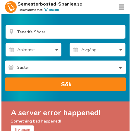
Semesterbostad-Spanien
.se
I sammarbete med
Gäster
Sök
A server error happened!
Something bad happened!
Try again