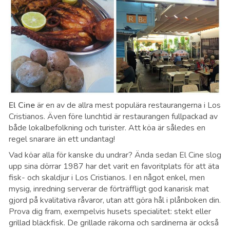
El Cine
är en av de allra mest populära restaurangerna i Los
Cristianos. Även före lunchtid är restaurangen fullpackad av
både lokalbefolkning och turister. Att köa är således en
regel snarare än ett undantag!
Vad köar alla för kanske du undrar? Ända sedan El Cine slog
upp sina dörrar 1987 har det varit en favoritplats för att äta
fisk- och skaldjur i Los Cristianos. I en något enkel, men
mysig, inredning serverar de förträffligt god kanarisk mat
gjord på kvalitativa råvaror, utan att göra hål i plånboken din.
Prova dig fram, exempelvis husets specialitet: stekt eller
grillad bläckfisk. De grillade räkorna och sardinerna är också