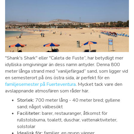
"Shank's Shark" eller "Caleta de Fuste”, har betydligt mer
idylliska omgivningar än dess namn antyder. Denna 800
meter långa strand med ”vaniljefärgad” sand, som ligger vid
en semesterort på öns östra sida, är perfekt för en
familjesemester på Fuerteventura
. Mycket tack vare den
avslappnande atmosfären som råder här.
Storlek
:
700 meter lång - 40 meter bred; gyllene
sand; något välbesökt
Faciliteter
:
barer, restauranger, åtkomst för
rullstolsburna, toalett, duschar, vattenaktiviteter,
solstolar
Idealisk för
:
familjer, en grupp vänner