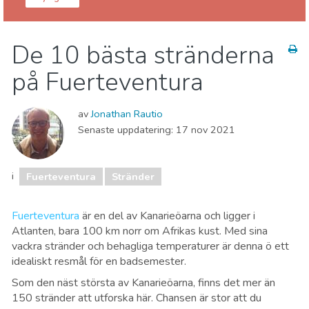
Kanarieöarna
Fuerteventura
De 10 bästa stränderna
Natur och Friluftsliv
Stränder
Vart ska man bo
på Fuerteventura
av
Jonathan Rautio
Senaste uppdatering:
17 nov 2021
i
Fuerteventura
Stränder
Fuerteventura
är en del av Kanarieöarna och ligger i
Atlanten, bara 100 km norr om Afrikas kust. Med sina
vackra stränder och behagliga temperaturer är denna ö ett
idealiskt resmål för en badsemester.
Som den näst största av Kanarieöarna, finns det mer än
150 stränder att utforska här. Chansen är stor att du