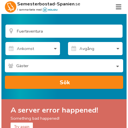
Semesterbostad-Spanien
.se
I sammarbete med
Gäster
Sök
A server error happened!
Something bad happened!
Try again