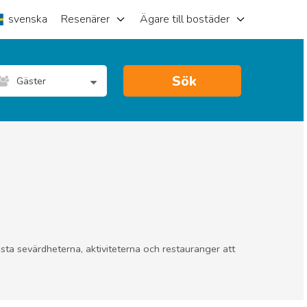
svenska
Resenärer
Ägare till bostäder
Sök
Gäster
bästa sevärdheterna, aktiviteterna och restauranger att