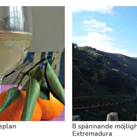
port & Äventyr
eplan
8 spännande möjlighe
Extremadura