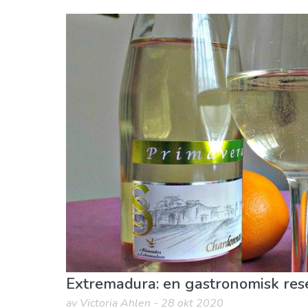
Spanien
Extremadura
Mat & Restauranger
Natur och Friluftsliv
S
Extremadura: en gastronomisk res
av Victoria Ahlen - 28 okt 2020