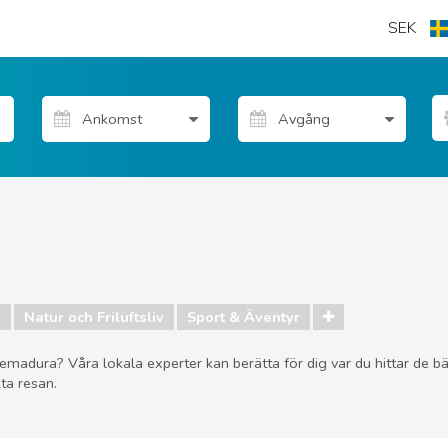
SEK
r
Natur och Friluftsliv
Sport & Äventyr
Extremadura? Våra lokala experter kan berätta för dig var du hittar de 
ta resan.