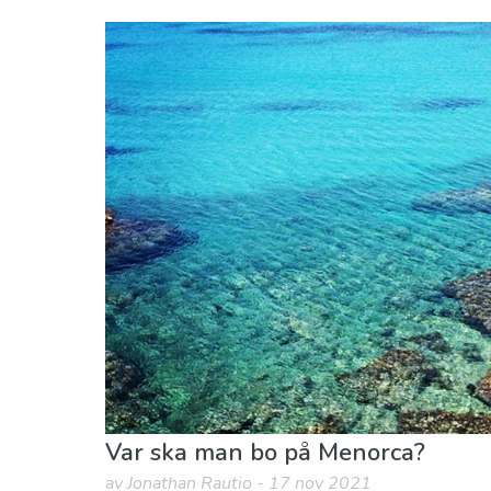
Balearerna
Menorca
Museum & Konst
Natur och Friluftsliv
Strä
Var ska man bo på Menorca?
av Jonathan Rautio - 17 nov 2021