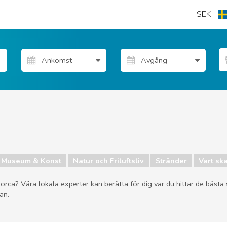
SEK
Museum & Konst
Natur och Friluftsliv
Stränder
Vart sk
Menorca? Våra lokala experter kan berätta för dig var du hittar de bäst
an.