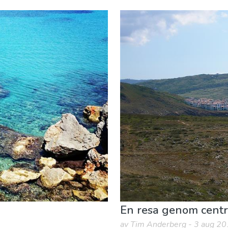
nder
Vart ska man bo
En resa genom cent
av Tim Anderberg - 3 aug 2