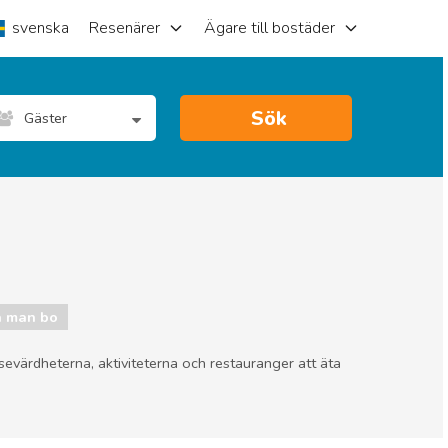
svenska
Resenärer
Ägare till bostäder
Sök
Gäster
a man bo
a sevärdheterna, aktiviteterna och restauranger att äta