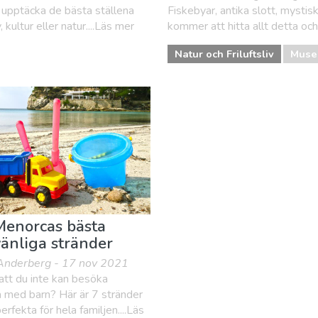
 upptäcka de bästa ställena
Fiskebyar, antika slott, mysti
kultur eller natur....Läs mer
kommer att hitta allt detta och 
Natur och Friluftsliv
Muse
Menorcas bästa
änliga stränder
Anderberg - 17 nov 2021
tt du inte kan besöka
 med barn? Här är 7 stränder
erfekta för hela familjen....Läs