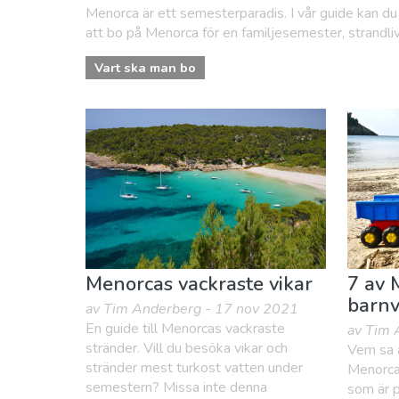
Menorca är ett semesterparadis. I vår guide kan du
att bo på Menorca för en familjesemester, strandliv, 
Vart ska man bo
Menorcas vackraste vikar
7 av 
barnv
av Tim Anderberg - 17 nov 2021
En guide till Menorcas vackraste
av Tim 
stränder. Vill du besöka vikar och
Vem sa a
stränder mest turkost vatten under
Menorca
semestern? Missa inte denna
som är p