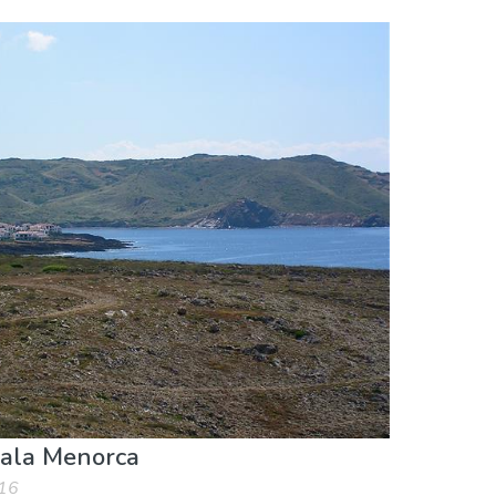
rala Menorca
016