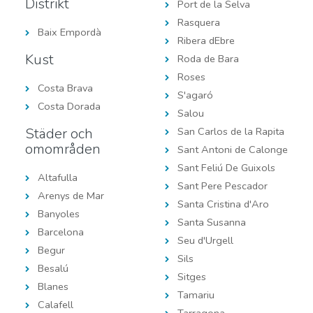
Distrikt
Port de la Selva
Rasquera
Baix Empordà
Ribera dEbre
Kust
Roda de Bara
Roses
Costa Brava
S'agaró
Costa Dorada
Salou
Städer och
San Carlos de la Rapita
omområden
Sant Antoni de Calonge
Sant Feliú De Guixols
Altafulla
Sant Pere Pescador
Arenys de Mar
Santa Cristina d'Aro
Banyoles
Santa Susanna
Barcelona
Seu d'Urgell
Begur
Sils
Besalú
Sitges
Blanes
Tamariu
Calafell
Tarragona