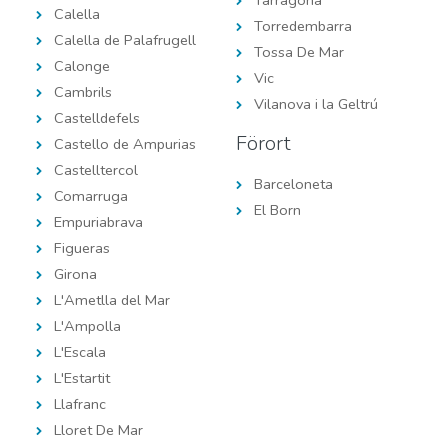
Calella
Torredembarra
Calella de Palafrugell
Tossa De Mar
Calonge
Vic
Cambrils
Vilanova i la Geltrú
Castelldefels
Förort
Castello de Ampurias
Castelltercol
Barceloneta
Comarruga
El Born
Empuriabrava
Figueras
Girona
L'Ametlla del Mar
L'Ampolla
L'Escala
L'Estartit
Llafranc
Lloret De Mar