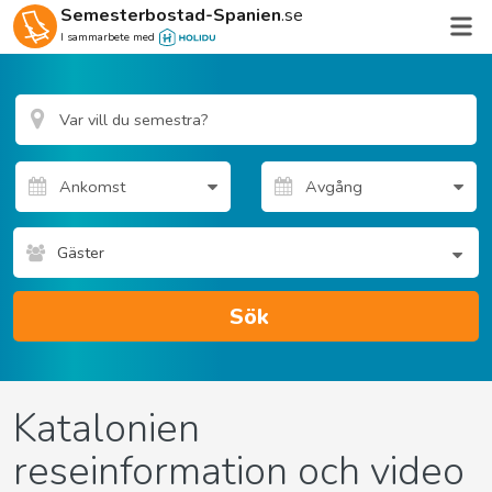
Semesterbostad-Spanien
.se
I sammarbete med
Gäster
Sök
Katalonien
reseinformation och video