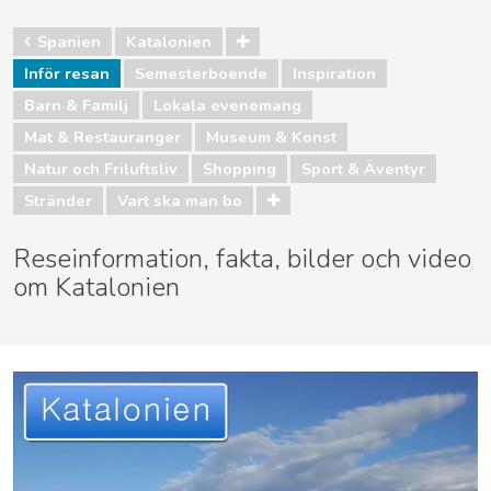
Spanien
Katalonien
Inför resan
Semesterboende
Inspiration
Barn & Familj
Lokala evenemang
Mat & Restauranger
Museum & Konst
Natur och Friluftsliv
Shopping
Sport & Äventyr
Stränder
Vart ska man bo
Reseinformation, fakta, bilder och video
om Katalonien