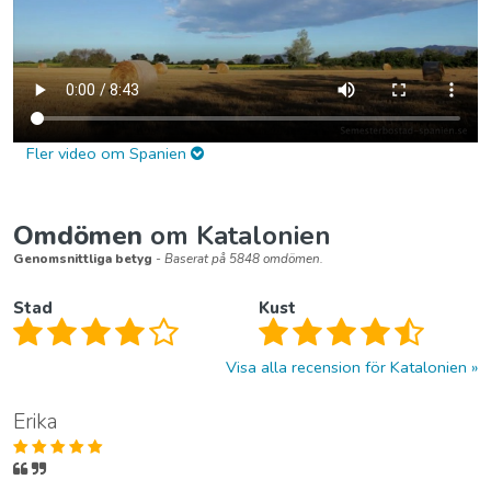
Fler video om Spanien
Omdömen
om Katalonien
Genomsnittliga betyg
- Baserat på 5848 omdömen.
Stad
Kust
Visa alla recension för Katalonien
Erika