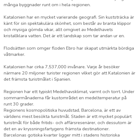
många byggnader runt om i hela regionen.
Katalonien har en mycket varierande geografi. Sin kuststräcka är
känt för sin spektakulära skönhet, som består av branta klippor
och mysiga gömda vikar, allt omgivet av Medelhavets
kristallklara vatten. Det är ett landskap som tar andan ur en.
Flodsätten som omger floden Ebro har skapat utmärkta bördiga
våtmarker.
Katalonien har cirka 7,537,000 invånare. Varje år besöker
närmare 20 miljoner turister regionen vilket gör att Katalonien är
det främsta turistmålet i Spanien.
Regionen har ett typiskt Medelhavsklimat, varmt och torrt. Under
sommarmånaderna får kustområdet en medeltemperatur på
runt 30 grader.
Regionens kosmopolitiska huvudstad, Barcelona, är ett av
världens mest besökta turistmål. Staden är ett mycket populärt
turistmål för både fritids- och affärsresenärer, och dessutom är
det en av kryssningsfartygens främsta destinationer.
Barcelonas gotiska kvarter ligger mitt i stadens historiska