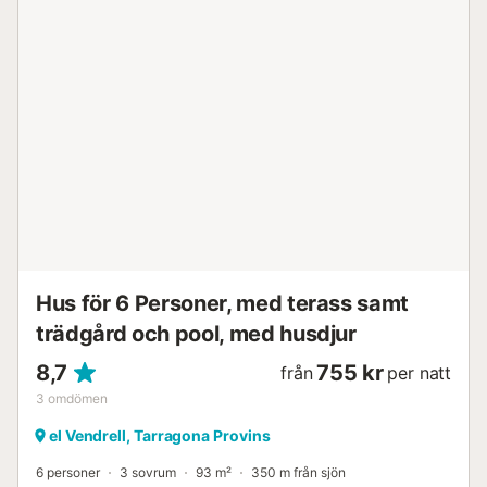
öppen veranda för ditt exklusiva bruk. Trädgården
erbjuder vacker utsikt över Pyrenéerna och
Montserratberget. Den privata utomhuspoolen och den
privata jacuzzin är båda upphöjda och avtagbara.
Användning av jacuzzin är tillgänglig mot en extra avgift.
De kompletteras av en utomhusdusch och en privat grill.
Det finns också ett inhägnat privat utomhusområde endast
för husdjur. Gatuparkering finns framför stugan. Husdjur är
tillåtna på begäran. Raser som klassificeras som potentiellt
farliga hundar (som American Staffordshire Terrier, Pit Bull,
Rottweiler, Dogo Argentino, med flera) accepteras inte.
Fastigheten har ett h...
Hus för 6 Personer, med terass samt
trädgård och pool, med husdjur
8,7
755 kr
från
per natt
3
omdömen
el Vendrell, Tarragona Provins
6 personer
3 sovrum
93 m²
350 m från sjön