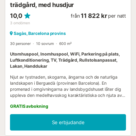
trädgård, med husdjur
10,0
11 822 kr
från
per natt
3
omdömen
Sagàs, Barcelona provins
30 personer
10 sovrum
600 m²
Utomhuspool, Inomhuspool, WiFi, Parkering på plats,
Luftkonditionering, TV, Trädgård, Rullstolsanpassat,
Lakan, Handdukar
Njut av tystnaden, skogarna, ängarna och de naturliga
landskapen i Berguedà (provinsen Barcelona). En
promenad i omgivningarna av landsbygdshuset låter dig
uppleva den medelhavsskog karaktäristiska och njuta av
bäckar och vattenpooler. Du kan vandra längs olika rutter,
GRATIS avbokning
mer eller mindre långa, som låter dig upptäcka naturen i
sitt renaste tillstånd, med all den rikedom av fauna och
flora som erbjuds av de för-pyreneiska bergskedjorna.
Se erbjudande
Njut av landsbygdsturism....