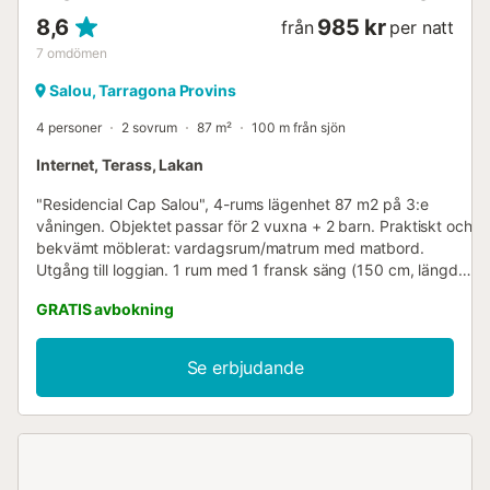
8,6
985 kr
från
per natt
7
omdömen
Salou, Tarragona Provins
4 personer
2 sovrum
87 m²
100 m från sjön
Internet, Terass, Lakan
"Residencial Cap Salou", 4-rums lägenhet 87 m2 på 3:e
våningen. Objektet passar för 2 vuxna + 2 barn. Praktiskt och
bekvämt möblerat: vardagsrum/matrum med matbord.
Utgång till loggian. 1 rum med 1 fransk säng (150 cm, längd
190 cm), badkar/toalett. 1 rum med 2 sängar (80 cm, längd
GRATIS avbokning
190 cm). Öppet kök (ugn, diskmaskin, 4 glaskeramikplattor,
vattenkokare, mikrovågsugn, elektrisk kaffemaskin, Kapslar
för kaffemaskin (Dolce Gusto) extra). Dusch/toalett. Ingen
Se erbjudande
värmealternativ. Stor terrass. Terrassen har möbler, solstolar
(2). Panoramautsikt över havet. Faciliteter: tvättmaskin,
strykjärn, hårtork. Internet (WiFi, gratis). Observera: endast
rökfria gäster. HUTT-007183 // Reg. Nr.:
ESFCTU00004302400026334500000000000000000HUTT-
0071833...