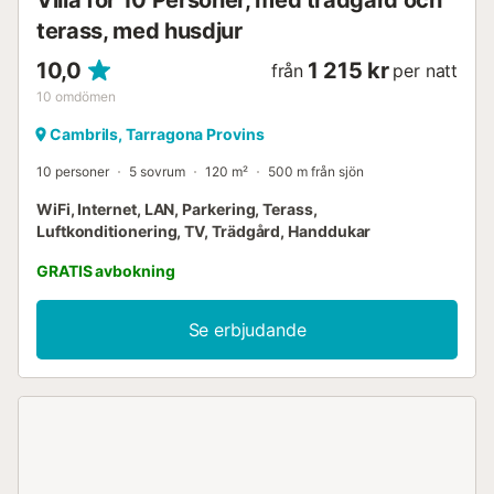
Villa för 10 Personer, med trädgård och
terass, med husdjur
10,0
1 215 kr
från
per natt
10
omdömen
Cambrils, Tarragona Provins
10 personer
5 sovrum
120 m²
500 m från sjön
WiFi, Internet, LAN, Parkering, Terass,
Luftkonditionering, TV, Trädgård, Handdukar
GRATIS avbokning
Se erbjudande