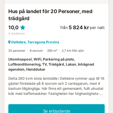
Hus på landet för 20 Personer, med
trädgård
10,0
5 824 kr
från
per natt
4
omdömen
Deltebre, Tarragona Provins
20 personer
8 sovrum
260 m²
2,7 km från sjön
Utomhuspool, WiFi, Parkering på plats,
Luftkonditionering, TV, Trädgård, Lakan, Inhägnad
egendom, Handdukar
Detta 260 kvm stora lantställe i Deltebre rymmer upp till 16
gäster fördelade på 8 sovrum och 2 vardagsrum, med 4
badrum tillgängliga. Här finns ett gemensamt, fullt utrustat
kök med kaffemaskiner. Fastigheten har höghastighets-
Wi-Fi lämpligt för videosamtal, luftkonditionering, TV med
video on demand, tvättmaskin och tillgänglighetsanpassad
entré utan trappsteg. Ytterligare bekvämligheter
Se erbjudande