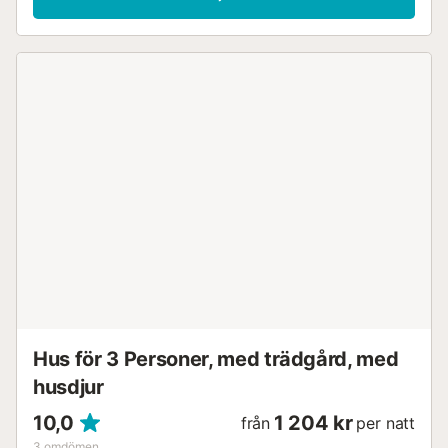
inkluderar hemgjord olivolja, sylt och honung för er
njutning. Kliv ut till er privata trädgård och 3 privata
oskyddade terrasser, perfekta för utomhusmåltider med er
privata grill. Den privata utomhuspoolen erbjuder en
uppfriskande tillflyktsort under er vistelse. Fastigheten
erbjuder 6 gemensamma parkeringsplatser på plats och
ett gemensamt cykelförråd för er bekvämlighet. Upp till 3
husdjur är välkomna att följa med på er vistelse. Observera
att evenemang inte är tillåtna på fastigheten. Familjer som
reser med barn kommer att uppskatta tillgången till 1
barnsäng och 1 barnstol....
Hus för 3 Personer, med trädgård, med
husdjur
10,0
1 204 kr
från
per natt
3
omdömen