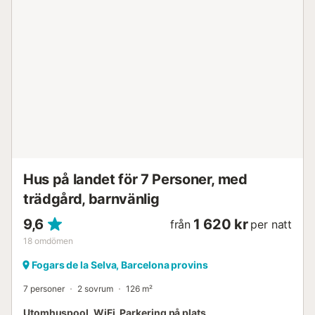
Hus på landet för 7 Personer, med
trädgård, barnvänlig
9,6
1 620 kr
från
per natt
18
omdömen
Fogars de la Selva, Barcelona provins
7 personer
2 sovrum
126 m²
Utomhuspool, WiFi, Parkering på plats,