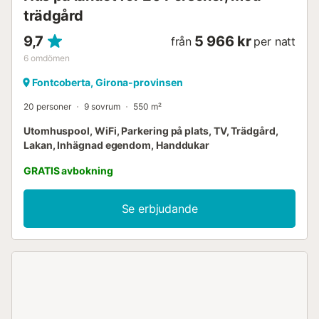
trädgård
9,7
5 966 kr
från
per natt
6
omdömen
Fontcoberta, Girona-provinsen
20 personer
9 sovrum
550 m²
Utomhuspool, WiFi, Parkering på plats, TV, Trädgård,
Lakan, Inhägnad egendom, Handdukar
GRATIS avbokning
Se erbjudande