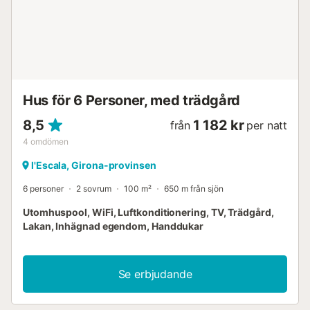
du kan behöva under vistelsen....
Hus för 6 Personer, med trädgård
8,5
1 182 kr
från
per natt
4
omdömen
l'Escala, Girona-provinsen
6 personer
2 sovrum
100 m²
650 m från sjön
Utomhuspool, WiFi, Luftkonditionering, TV, Trädgård,
Lakan, Inhägnad egendom, Handdukar
Se erbjudande