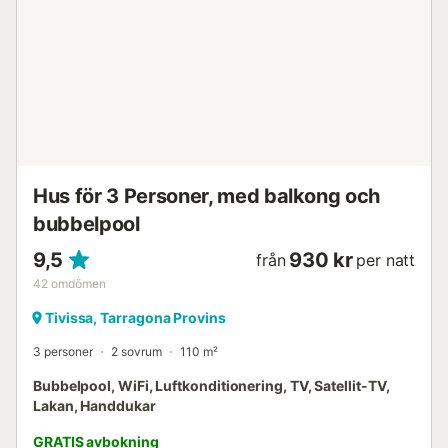
Utanför öppnar sig tomten mot en exceptionell
rekreationsplan, framhävd av en pool skyddad under en
naturskön pergola med utsikt över Montserrat. Gäster i alla
åldrar kan njuta av ett omfattande utbud av utomhus- och
inomhusaktiviteter, inklusive en massiv 5x5 meter stor
studsmatta, en fotbollsplan, fotbollsspel, pingis, gungor
och rutschkana för barn, samt en PlayStation 4-konsol.
Mas Set-Rengs erbjuder en genuin autentisk
agriturismupplevelse där moderna ...
Hus för 3 Personer, med balkong och
bubbelpool
9,5
930 kr
från
per natt
42
omdömen
Tivissa, Tarragona Provins
3 personer
2 sovrum
110 m²
Bubbelpool, WiFi, Luftkonditionering, TV, Satellit-TV,
Lakan, Handdukar
GRATIS avbokning