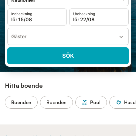
Katalonien
Incheckning
Utcheckning
lör 15/08
lör 22/08
Gäster
SÖK
Hitta boende
Boenden
Boenden
Pool
Husdj