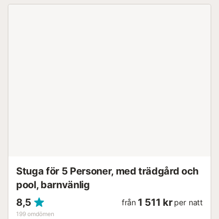
Stuga för 5 Personer, med trädgård och
pool, barnvänlig
8,5
1 511 kr
från
per natt
199
omdömen