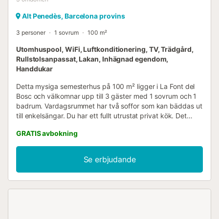
Alt Penedès, Barcelona provins
3 personer
1 sovrum
100 m²
Utomhuspool, WiFi, Luftkonditionering, TV, Trädgård,
Rullstolsanpassat, Lakan, Inhägnad egendom,
Handdukar
Detta mysiga semesterhus på 100 m² ligger i La Font del
Bosc och välkomnar upp till 3 gäster med 1 sovrum och 1
badrum. Vardagsrummet har två soffor som kan bäddas ut
till enkelsängar. Du har ett fullt utrustat privat kök. Det
finns luftkonditionering i vardagsrummet, en fläkt i
GRATIS avbokning
sovrummet och uppvärmning i hela huset. Interiören har
tillgänglighet utan trösklar. Bland andra bekvämligheter
hittar du höghastighets-Wi-Fi lämpligt för videosamtal, en
Se erbjudande
privat arbetsplats, TV med video-on-demand,
sällskapsspel, kaffebryggare, tvättmaskin och torktumlare,
barnsäng, strandhanddukar och badrockar. Det finns en
öppen spis i vardagsrummet. Utomhus kan du koppla av i
den privata trädgården, perfekt för avkoppling och
perfekt för hundar. Det finns också en täckt terrass och en