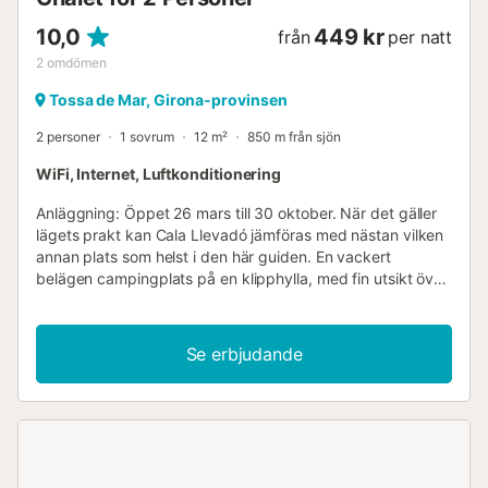
10,0
449 kr
från
per natt
2
omdömen
Tossa de Mar, Girona-provinsen
2 personer
1 sovrum
12 m²
850 m från sjön
WiFi, Internet, Luftkonditionering
Anläggning: Öppet 26 mars till 30 oktober. När det gäller
lägets prakt kan Cala Llevadó jämföras med nästan vilken
annan plats som helst i den här guiden. En vackert
belägen campingplats på en klipphylla, med fin utsikt över
havet och kusten nedanför, formad som en halvmåne med
branta sluttningar. Högt upp på området, med ett
fantastiskt läge, ligger den attraktiva restaurangen/baren
Se erbjudande
med en stor terrass som vetter mot den trevliga poolen
direkt nedanför. Det finns terrasserade, platta ytor för
husvagnar och tält (med 10/16A el) på de övre nivåerna av
de två sluttningarna, med ett stort antal enskilda platser
för tält utspridda över området. Vissa av dessa platser har
fantastiska lägen och utsikt. Området är olämpligt för