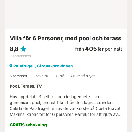
Villa för 6 Personer, med pool och terass
8,8
405 kr
från
per natt
10
omdömen
Palafrugell, Girona-provinsen
6 personer
3 sovrum
101 m²
300 m från sjön
Pool, Terass, TV
Hus uppdelat i 3 helt fristående lägenheter med
gemensam pool, endast 1 km från den lugna stranden
Calella de Palafrugell, en av de vackraste på Costa Brava!
Maximal kapacitet för 6 personer. Perfekt för att njuta av
en lugn familjesemester på Costa Brava! Denna lägenhet
GRATIS avbokning
ligger på bottenvåningen. Den har en terrass där ni kan
njuta av frukostar och måltider i solen med utsikt över