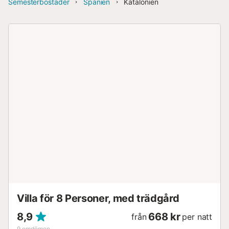
Semesterbostäder
Spanien
Katalonien
Villa för 8 Personer, med trädgård
8,9
668 kr
från
per natt
9
omdömen