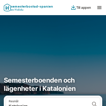
semesterbostad-spanien
Till appen
av Holidu
Semesterboenden och
lägenheter i Katalonien
Resmål