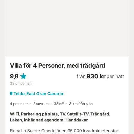
att vara nära allmänna kommunikationer för enkel
utforskning. Flera delade parkeringsplatser finns
tillgängliga. Ett husdjur är tillåtet och rökning är tillåten.
Evenemang är inte tillåtna. Självincheckning är tillgänglig
för din bekvämlighet....
Villa för 4 Personer, med trädgård
9,8
930 kr
från
per natt
39
omdömen
Telde, East Gran Canaria
4 personer
2 sovrum
38 m²
3 km från sjön
WiFi, Parkering på plats, TV, Satellit-TV, Trädgård,
Lakan, Inhägnad egendom, Handdukar
Finca La Suerte Grande är en 35 000 kvadratmeter stor