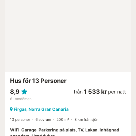
personer. Terrassen har konstgräs, vilket är mycket
behagligt att ligga på och utöva yoga eller sport.
Terrassen är speciellt orienterad mot söder för att njuta av
många soltimmar under hela dagen. - Vardagsrum/kök
som ansluter direkt till terrassen genom stora skjutdörrar,
med fin utsikt över utsidan. Vardagsrummet har Smart TV
med internationella kanaler (Spanien, Storbritannien,
Tyskland...), all sport från Europa som spanska ligan,
Premier League... och tillgång till Netflix, HBO och Prime
Video... Fullt utrustat induktionskök med diskmaskin och
alla nödvändiga redskap för din vistelse. - 1 sovrum med
dubbelsäng. - 1 sovrum med 2 enkelsängar. - 1 badrum
med dusch. Totalt kan maximalt 4 personer ...
Hus för 13 Personer
8,9
1 533 kr
från
per natt
61
omdömen
Firgas, Norra Gran Canaria
13 personer
6 sovrum
200 m²
3 km från sjön
WiFi, Garage, Parkering på plats, TV, Lakan, Inhägnad
egendom, Handdukar