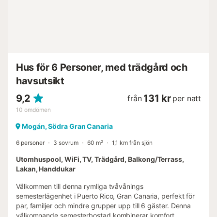
minuter (37,3 km). Parkering finns på fastigheten. Husdjur
är inte tillåtna....
Hus för 6 Personer, med trädgård och
havsutsikt
9,2
131 kr
från
per natt
10
omdömen
Mogán, Södra Gran Canaria
6 personer
3 sovrum
60 m²
1,1 km från sjön
Utomhuspool, WiFi, TV, Trädgård, Balkong/Terrass,
Lakan, Handdukar
Välkommen till denna rymliga tvåvånings
semesterlägenhet i Puerto Rico, Gran Canaria, perfekt för
par, familjer och mindre grupper upp till 6 gäster. Denna
välkomnande semesterbostad kombinerar komfort,