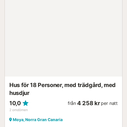
självständigt. Evenemang är inte tillåtna på fastigheten....
Hus för 18 Personer, med trädgård, med
husdjur
10,0
4 258 kr
från
per natt
2
omdömen
Moya, Norra Gran Canaria