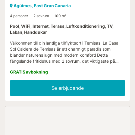
Agüimes, East Gran Canaria
4 personer
2 sovrum
100 m²
Pool, WiFi, Internet, Terass, Luftkonditionering, TV,
Lakan, Handdukar
Välkommen till din lantliga tillflyktsort i Temisas, La Casa
Sol Caldera de Temisas är ett charmigt paradis som
blandar naturens lugn med modern komfort! Detta
fängslande fritidshus med 2 sovrum, det viktigaste på
övervåningen och det andra på bottenvåningen, står som
GRATIS avbokning
en lugn oas mitt i Temisas naturliga skönhet Tänk dig att
vakna upp i ett mysigt sovrum med en queen size-säng
som omsluter dig, och vid utgången av sovrummet har du
Se erbjudande
en terrass med en pool som inbjuder dig att börja dina
morgnar med ett uppfriskande dopp medan du njuter av
den underbara utsikten som utvecklas framför dina ögon
Vardagsrummet, med sina stenväggar, utstrålar värme och
komfort. Detta mysiga utrymme inbjuder dig att koppla av
och njuta av trevliga stunder i gott sällskap. Det fullt
utrustade köket blir den perfekta miljön för dina kulinariska
färdigheter, medan uteplatsen ger dig möjlighet att njuta