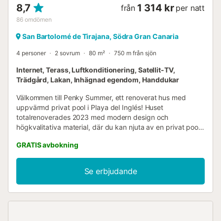
8,7
1 314 kr
från
per natt
86
omdömen
San Bartolomé de Tirajana, Södra Gran Canaria
4 personer
2 sovrum
80 m²
750 m från sjön
Internet, Terass, Luftkonditionering, Satellit-TV,
Trädgård, Lakan, Inhägnad egendom, Handdukar
Välkommen till Penky Summer, ett renoverat hus med
uppvärmd privat pool i Playa del Inglés! Huset
totalrenoverades 2023 med modern design och
högkvalitativa material, där du kan njuta av en privat pool
(kan värmas upp mot en avgift), beläget i ett
GRATIS avbokning
bostadsområde med gemensam pool och bara några steg
från Yumbo köpcentrum och stranden. Ett vackert paradis
att njuta av din semester i, där du kan uppleva lugn och ro
Se erbjudande
tillsammans med bekvämlighet och avskildhet. Det har
rymliga utrymmen, internationella kanaler, Netflix,
luftkonditionering och obegränsat höghastighets-wifi
(300mbs). Huset är i ett plan och är uppdelat i: - Terrass
med privat pool, 4 solstolar, terrassmöbler och bord för 4