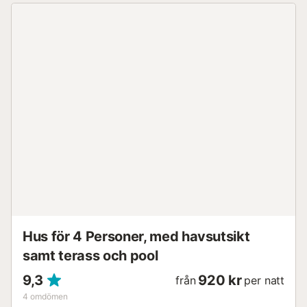
Hus för 4 Personer, med havsutsikt
samt terass och pool
9,3
920 kr
från
per natt
4
omdömen