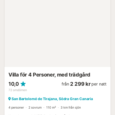
gäster som ingår i bokningen är tillåtna i våra boenden.
Fester är strikt förbjudna. Musa delar faciliteter med 5
andra lägenheter; poolen, pergolan, tvättmaskinen och
torktumlaren är gemensamma. Gratis parkering finns
tillgänglig....
Villa för 4 Personer, med trädgård
10,0
2 299 kr
från
per natt
72
omdömen
San Bartolomé de Tirajana, Södra Gran Canaria
4 personer
2 sovrum
110 m²
3 km från sjön