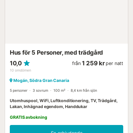
och är idealisk för vandrare. 3 parkeringsplatser finns på
fastigheten. Maximalt 2 husdjur är tillåtna. Fester och
evenemang med fler än 15 personer är förbjudna. Poolen
är uppvärmd från april till november men inte under
vintermånaderna. Fastigheten har förvaring för
motorcyklar och cyklar....
Hus för 5 Personer, med trädgård
10,0
1 259 kr
från
per natt
10
omdömen
Mogán, Södra Gran Canaria
5 personer
3 sovrum
100 m²
8,4 km från sjön
Utomhuspool, WiFi, Luftkonditionering, TV, Trädgård,
Lakan, Inhägnad egendom, Handdukar
GRATIS avbokning
Se erbjudande