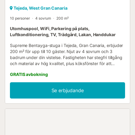
Tejeda, West Gran Canaria
10 personer
4 sovrum
200 m²
Utomhuspool, WiFi, Parkering på plats,
Luftkonditionering, TV, Trädgård, Lakan, Handdukar
Supreme Bentayga-stuga i Tejeda, Gran Canaria, erbjuder
200 m² för upp till 10 gäster. Njut av 4 sovrum och 3
badrum under din vistelse. Fastigheten har stegfri tillgång
och material av hög kvalitet, plus köksfönster för att
beundra utsikten. Privat bekvämlighet inkluderar
GRATIS avbokning
luftkonditionering, värme, TV, Wi-Fi, ett fullt utrustat kök,
grill, balkong, täckt terrass, bergsutsikt och en babysäng.
Denna stuga erbjuder bekvämt boende och utmärkta
Se erbjudande
faciliteter för din grupp. Njut av den delade
utomhuspoolen, utomhusduschen och trädgården på
Chalets Rurales Bentayga i Tejeda, Gran Canaria.
Fastigheten består av två separata hus på samma tomt,
med en balkong som omger båda och erbjuder utsikt över
Roque Bentayga, solnedgångar och byn Tejeda. Beläget i
en lugn miljö som är idealisk för stjärnskådning, kommer du