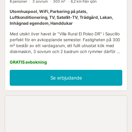
8 personer
3 sovrum
300 m²
6,2 km från sjön
Utomhuspool, WiFi, Parkering på plats,
Luftkonditionering, TV, Satellit-TV, Trädgård, Lakan,
Inhägnad egendom, Handdukar
Med utsikt över havet är "Villa Rural El Poleo DR" i Saucillo
perfekt för en avkopplande semester. Fastigheten på 300
m² består av ett vardagsrum, ett fullt utrustat kök med
diskmaskin, 3 sovrum och 2 badrum och rymmer därför 9
personer. Villan har pålitligt, höghastighets-Wi-Fi (lämpligt
GRATIS avbokning
för videosamtal) med en dedikerad arbetsplats, en tyst
zon idealisk för hemmakontor och distansarbetare,
luftkonditionering, tvättmaskin samt en smart-TV med
Se erbjudande
streamingtjänster. Barn är tillåtna och en barnsäng samt 2
barnstolar finns också tillgängliga på begäran och utan
kostnad. Höjdpunkten med detta boende är dess privata
utomhusområde med en uppvärmd pool, en trädgård, en
öppen terrass, en täckt terrass, en balkong och en grill.
Villan ligger nära alla stormarknader i industriområdet San
Isidro i Gáldar. Villan ligger mycket nära en busshållplats
(500 meter) och det finns också en närliggande liten
Caideros-stormarknad (3 km). Villan ligger i en tyst zon