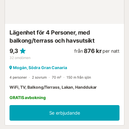
Lägenhet för 4 Personer, med
balkong/terrass och havsutsikt
9,3
876 kr
från
per natt
32
omdömen
Mogán, Södra Gran Canaria
4 personer
2 sovrum
70 m²
150 m från sjön
WiFi, TV, Balkong/Terrass, Lakan, Handdukar
GRATIS avbokning
Se erbjudande