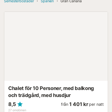
Semesterbostäder
Spanien
Gran Canaria
Chalet för 10 Personer, med balkong
och trädgård, med husdjur
8,5
1 401 kr
från
per natt
27
omdömen