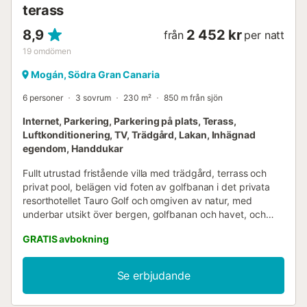
terass
8,9
2 452 kr
från
per natt
19
omdömen
Mogán, Södra Gran Canaria
6 personer
3 sovrum
230 m²
850 m från sjön
Internet, Parkering, Parkering på plats, Terass,
Luftkonditionering, TV, Trädgård, Lakan, Inhägnad
egendom, Handdukar
Fullt utrustad fristående villa med trädgård, terrass och
privat pool, belägen vid foten av golfbanan i det privata
resorthotellet Tauro Golf och omgiven av natur, med
underbar utsikt över bergen, golfbanan och havet, och
med alla tjänster tillgängliga för en perfekt semester på
GRATIS avbokning
sydvästra Gran Canaria, som har ett av de bästa klimaten i
världen. Fullt utrustad fristående villa med trädgård,
terrass och privat pool, belägen vid foten av golfbanan i
Se erbjudande
det privata resorthotellet Tauro Golf och omgiven av natur,
med underbar utsikt över bergen, golfbanan och havet,