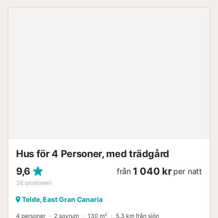
och med alla tjänster tillgängliga för en perfekt semester
på sydvästra kusten av Gran Canaria, som har ett av de
bästa klimaten i världen. Belägen i ett av de bästa
områdena på ön, med 3 underbara golfbanor, och
gångavstånd till stränderna Tauro och Amadores, har den
underbar utsikt över golfbanan och havet. Omgiven av
natur, tystnad och lugn, möjliggör den en avkopplande
vistelse i det område på ön med det bästa klimatet,
mycket nära de största turistattraktionerna i Puerto Rico
och Mogan, men utan bullret från dess gator och
kommersiella områden. Den är perfekt för att tillbringa en
semester med sportaktiviteter som golf, cykling eller
vandring, eller bara för att koppla av med yogapass,
massage och promenader omgiven av natur. Villan är
fördelad på en enda våning och består av ett stort fullt
utrustat öppet kök och en ...
Hus för 4 Personer, med trädgård
9,6
1 040 kr
från
per natt
38
omdömen
Telde, East Gran Canaria
4 personer
2 sovrum
130 m²
5,3 km från sjön