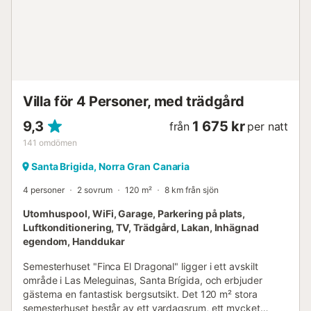
grupper att koppla av och njuta av naturen tillsammans....
Villa för 4 Personer, med trädgård
9,3
1 675 kr
från
per natt
141
omdömen
Santa Brigida, Norra Gran Canaria
4 personer
2 sovrum
120 m²
8 km från sjön
Utomhuspool, WiFi, Garage, Parkering på plats,
Luftkonditionering, TV, Trädgård, Lakan, Inhägnad
egendom, Handdukar
Semesterhuset "Finca El Dragonal" ligger i ett avskilt
område i Las Meleguinas, Santa Brígida, och erbjuder
gästerna en fantastisk bergsutsikt. Det 120 m² stora
semesterhuset består av ett vardagsrum, ett mycket