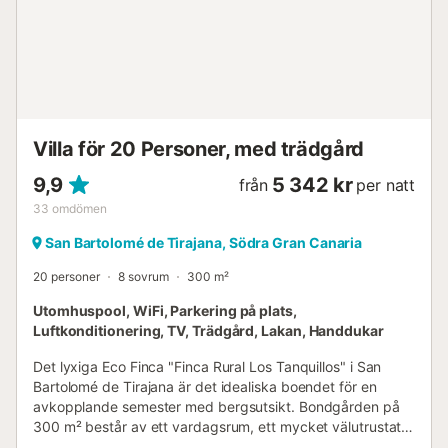
minuters bilresa bort (39,3 km). Parkeringsplatser finns på
fastigheten. Sängkläder och handdukar ingår i priset.
Komplexet erbjuder 24-timmars bevakning....
Villa för 20 Personer, med trädgård
9,9
5 342 kr
från
per natt
33
omdömen
San Bartolomé de Tirajana, Södra Gran Canaria
20 personer
8 sovrum
300 m²
Utomhuspool, WiFi, Parkering på plats,
Luftkonditionering, TV, Trädgård, Lakan, Handdukar
Det lyxiga Eco Finca "Finca Rural Los Tanquillos" i San
Bartolomé de Tirajana är det idealiska boendet för en
avkopplande semester med bergsutsikt. Bondgården på
300 m² består av ett vardagsrum, ett mycket välutrustat
kök, 5 sovrum och 5 badrum samt 2 extra toaletter och