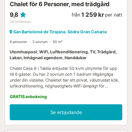
Chalet för 6 Personer, med trädgård
9,8
1 259 kr
från
per natt
36
omdömen
San Bartolomé de Tirajana, Södra Gran Canaria
6 personer
2 sovrum
50 m²
Utomhuspool, WiFi, Luftkonditionering, TV, Trädgård,
Lakan, Inhägnad egendom, Handdukar
Chalet Casa 6 i Taidía erbjuder 50 kvm utrymme för upp
till 6 gäster. Du har 2 sovrum och 1 badrum tillgängliga
under din vistelse. Chaletet har ett privat, välutrustat kök,
luftkonditionering, höghastighets-WiFi lämpligt för
videosamtal, TV, en dedikerad arbetsplats och en privat,
GRATIS avbokning
oskyddad terrass med bergsutsikt för exklusiv
användning. Koppla av vid den delade uppvärmda
utomhuspoolen på Palmeral de Taidía i Taidía, och njut av
Se erbjudande
den delade trädgården och den oskyddade terrassen. En
utomhusdusch finns tillgänglig för din bekvämlighet.
Parkering finns på gatan, och incheckning sker