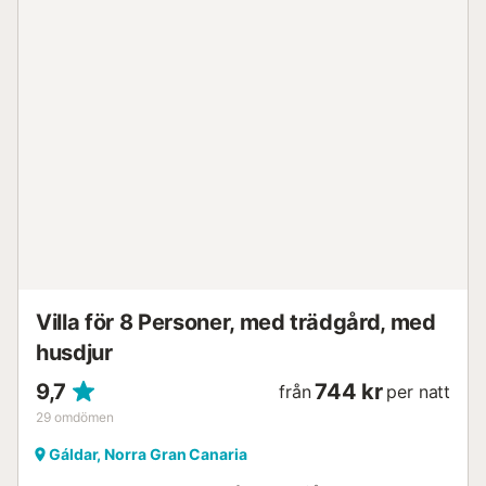
restaurang: 1,28 km. Gång-/köravstånd till närmaste café:
1,28 km. Gång-/köravstånd till närmaste bar: 1,21 km.
Gång-/köravstånd till närmaste snabbköp: 1,31 km.
Gång-/köravstånd till stranden: 14,07 km Playa de
Melenara. Gratis parkering finns på fastigheten. Husdjur är
tillåtna på begäran mot en extra avgift på 25 € per husdjur
per vistelse. Luftkonditionering är för närvarande inte
tillgänglig. Fastigheten har en trappfri interiör. Fastigheten
har trappfri tillgång. Golvfläkt finns tillgänglig på begäran.
Övervakningskamera ansluten till larmet som endast
aktiveras vid brott. Fester är inte tillåtna. Handdukar ingår i
priset. Sängkläder ingår i priset....
Villa för 8 Personer, med trädgård, med
husdjur
9,7
744 kr
från
per natt
29
omdömen
Gáldar, Norra Gran Canaria