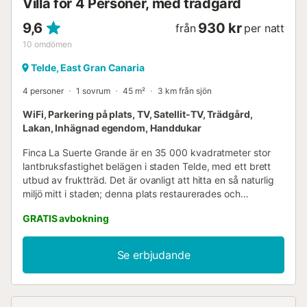
Villa för 4 Personer, med trädgård
9,6
930 kr
från
per natt
10
omdömen
Telde, East Gran Canaria
4 personer
1 sovrum
45 m²
3 km från sjön
WiFi, Parkering på plats, TV, Satellit-TV, Trädgård,
Lakan, Inhägnad egendom, Handdukar
Finca La Suerte Grande är en 35 000 kvadratmeter stor
lantbruksfastighet belägen i staden Telde, med ett brett
utbud av fruktträd. Det är ovanligt att hitta en så naturlig
miljö mitt i staden; denna plats restaurerades och
öppnades för allmänheten 2022. Fastigheten erbjuder 7
GRATIS avbokning
semesterbostäder, alla belägna i olika delar av
egendomen. Vänligen notera att detta inte är ett hotell.
Musa-lägenheten är en del av La Casona, som även
Se erbjudande
inkluderar fyra andra semesterbostäder: Cala, Lis, Iris och
Dalia. Musa har plats för upp till 4 gäster och har ett
vardagsrum med kök, badrum, 2 enkelsängar, en
bäddsoffa för 2 personer och en privat terrass. Endast