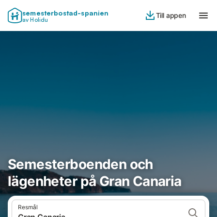
semesterbostad-spanien
Till appen
av Holidu
Semesterboenden och
lägenheter på Gran Canaria
Resmål