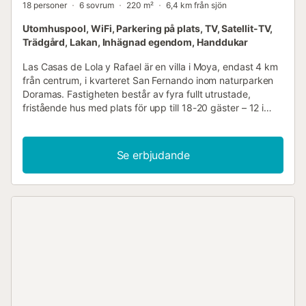
18 personer
6 sovrum
220 m²
6,4 km från sjön
Utomhuspool, WiFi, Parkering på plats, TV, Satellit-TV,
Trädgård, Lakan, Inhägnad egendom, Handdukar
Las Casas de Lola y Rafael är en villa i Moya, endast 4 km
från centrum, i kvarteret San Fernando inom naturparken
Doramas. Fastigheten består av fyra fullt utrustade,
fristående hus med plats för upp till 18-20 gäster – 12 i
sängar, resten i bäddsoffor. Fördelningen är som följer: Hus
5: Ett sovrum med dubbelsäng på 1,50 m, vardagsrum-
kök med bäddsoffa för två och badrum. Hus 5A: Ett
Se erbjudande
sovrum med dubbelsäng på 1,50 m, vardagsrum-kök med
bäddsoffa för två och badrum. Hus 5B: Två sovrum – ett
med dubbelsäng på 1,35 m, ett annat med två sängar på
1,05 m – plus en bäddsoffa för två, vardagsrum-matsal,
kök och badrum. Hus 5C: Två sovrum – ett med
dubbelsäng på 1,50 m, ett annat med två sängar på 1,05
m – vardagsrum med bäddsoffa för två, kök och badrum.
Utomhus hittar du en rymlig terrass med bord för 18
personer, industriell gasolgrill, gasspis, ugn, grillplatser,
pool, solterrass, sportplan och ett lekrum med bordsfotboll,
schack och Fia med knuff. Det är den perfekta platsen för