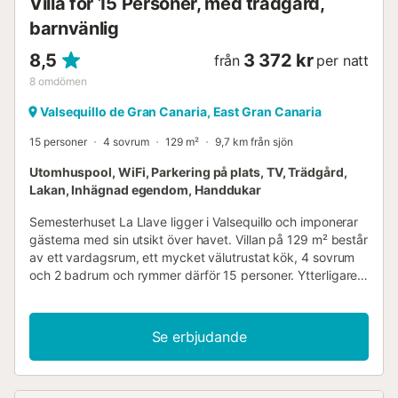
Villa för 15 Personer, med trädgård,
barnvänlig
8,5
3 372 kr
från
per natt
8
omdömen
Valsequillo de Gran Canaria, East Gran Canaria
15 personer
4 sovrum
129 m²
9,7 km från sjön
Utomhuspool, WiFi, Parkering på plats, TV, Trädgård,
Lakan, Inhägnad egendom, Handdukar
Semesterhuset La Llave ligger i Valsequillo och imponerar
gästerna med sin utsikt över havet. Villan på 129 m² består
av ett vardagsrum, ett mycket välutrustat kök, 4 sovrum
och 2 badrum och rymmer därför 15 personer. Ytterligare
bekvämligheter inkluderar Wi-Fi (lämpligt för videosamtal),
en fläkt, en tvättmaskin samt en TV. En barnsäng och en
barnstol finns också tillgängliga. Ditt privata
Se erbjudande
utomhusområde inkluderar en pool, en trädgård,
trädgårdsmöbler, en öppen terrass, en täckt terrass, en
grill och en utomhusdusch. Gång-/köravstånd till närmaste