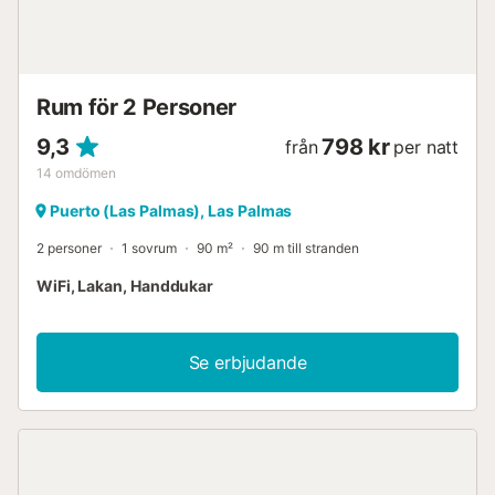
Rum för 2 Personer
9,3
798 kr
från
per natt
14
omdömen
Puerto (Las Palmas), Las Palmas
2 personer
1 sovrum
90 m²
90 m till stranden
WiFi, Lakan, Handdukar
Se erbjudande