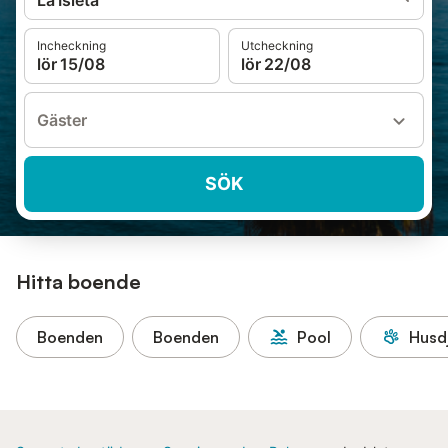
La Isleta
Incheckning
Utcheckning
lör 15/08
lör 22/08
Gäster
SÖK
Hitta boende
Boenden
Boenden
Pool
Husdj