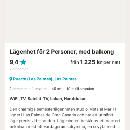
Lägenhet för 2 Personer, med balkong
9,4
1 225 kr
från
per natt
7
omdömen
Puerto (Las Palmas), Las Palmas
2 personer
1 sovrum
45 m²
10 m till stranden
WiFi, TV, Satellit-TV, Lakan, Handdukar
Den charmiga semesterlägenheten studio 'Vista al Mar 11'
ligger i Las Palmas de Gran Canaria och har ett utmärkt
läge precis vid stranden. Lägenheten består av ett vackert
enkelrum med ett vardagsrumsutrymme, en sovyta med 2