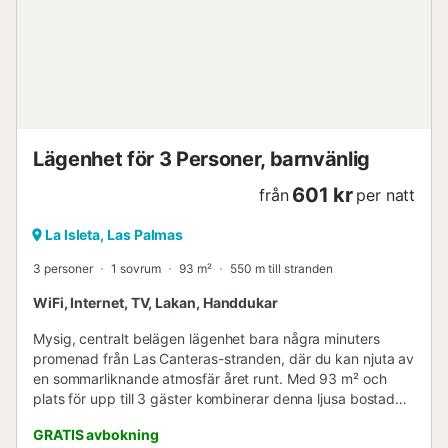
Lägenhet för 3 Personer, barnvänlig
601 kr
från
per natt
La Isleta, Las Palmas
3 personer
1 sovrum
93 m²
550 m till stranden
WiFi, Internet, TV, Lakan, Handdukar
Mysig, centralt belägen lägenhet bara några minuters
promenad från Las Canteras-stranden, där du kan njuta av
en sommarliknande atmosfär året runt. Med 93 m² och
plats för upp till 3 gäster kombinerar denna ljusa bostad
komfort, funktionalitet och ett utmärkt läge – perfekt för
GRATIS avbokning
både semester och affärsresor på Gran Canaria. Det fullt