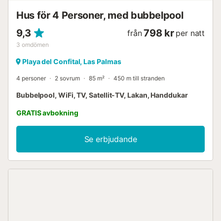
Hus för 4 Personer, med bubbelpool
9,3
798 kr
från
per natt
3
omdömen
Playa del Confital, Las Palmas
4 personer
2 sovrum
85 m²
450 m till stranden
Bubbelpool, WiFi, TV, Satellit-TV, Lakan, Handdukar
GRATIS avbokning
Se erbjudande