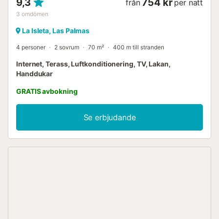
9,3
754 kr
från
per natt
3
omdömen
La Isleta, Las Palmas
4 personer
2 sovrum
70 m²
400 m till stranden
Internet, Terass, Luftkonditionering, TV, Lakan,
Handdukar
GRATIS avbokning
Se erbjudande