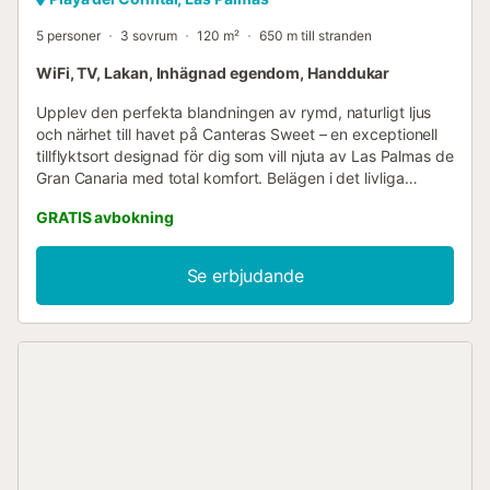
5 personer
3 sovrum
120 m²
650 m till stranden
WiFi, TV, Lakan, Inhägnad egendom, Handdukar
Upplev den perfekta blandningen av rymd, naturligt ljus
och närhet till havet på Canteras Sweet – en exceptionell
tillflyktsort designad för dig som vill njuta av Las Palmas de
Gran Canaria med total komfort. Belägen i det livliga
området La Isleta, bara fem minuters promenad från den
GRATIS avbokning
ikoniska stranden Las Canteras, erbjuder denna ljusa tre
sovrums lägenhet en modern, välkomnande miljö där varje
detalj är utformad för din avkoppling. Njut av ett fullt
Se erbjudande
utrustat kök, höghastighets-Wi-Fi för alla dina online-
behov, och enkel tillgång till viktiga platser som Santa
Catalina Park, Poema del Mar Aquarium och Alfredo Kraus
Auditorium. Oavsett om du vill koppla av under den
kanariska solen eller utforska den livliga kulturella och
kulinariska scenen i närheten, hittar du det perfekta
hemmet här med alla bekvämligheter – inklusive en
tvättmaskin, sängkläder av hög kvalitet och gratis
toalettartiklar – vilket garanterar en oförglömlig vistelse
bara några steg från Atlanten....