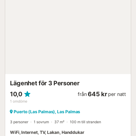
och sittgrupp, perfekt för en unik semester. Med ett
oslagbart läge i ett livligt och myllrande område, bara
några minuters promenad från den fantastiska stranden
Las Canteras och mycket nära många restauranger,
stormarknader och huvudstadens största sevärdheter,
med enkel tillgång till motorvägen. Denna perfekta studio
har ett fullt utrustat kök, kylskåp, mikrovågsugn, ugn,
tvättmaskin, hårtork, fiber-wifi, sängkläder och
duschhanddukar, Smart TV, hiss, perfekt läge och mycket
mer....
Lägenhet för 3 Personer
10,0
645 kr
från
per natt
1
omdöme
Puerto (Las Palmas), Las Palmas
3 personer
1 sovrum
37 m²
100 m till stranden
WiFi, Internet, TV, Lakan, Handdukar