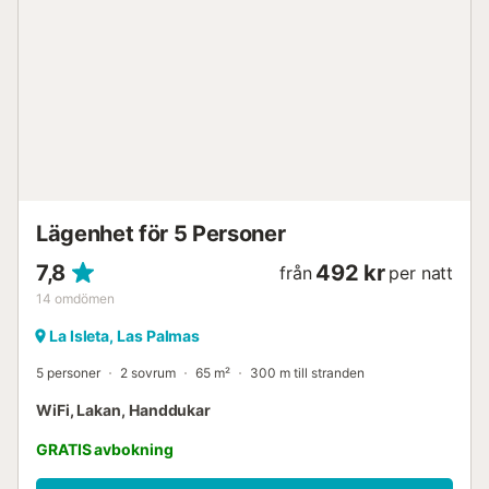
Lägenhet för 5 Personer
7,8
492 kr
från
per natt
14
omdömen
La Isleta, Las Palmas
5 personer
2 sovrum
65 m²
300 m till stranden
WiFi, Lakan, Handdukar
GRATIS avbokning