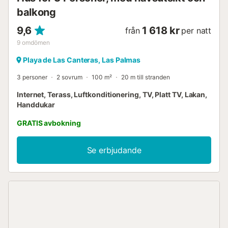
balkong
9,6
1 618 kr
från
per natt
9
omdömen
Playa de Las Canteras, Las Palmas
3 personer
2 sovrum
100 m²
20 m till stranden
Internet, Terass, Luftkonditionering, TV, Platt TV, Lakan,
Handdukar
GRATIS avbokning
Se erbjudande