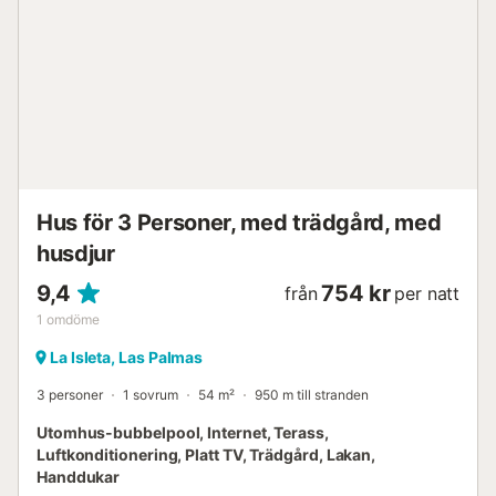
Hus för 3 Personer, med trädgård, med
husdjur
9,4
754 kr
från
per natt
1
omdöme
La Isleta, Las Palmas
3 personer
1 sovrum
54 m²
950 m till stranden
Utomhus-bubbelpool, Internet, Terass,
Luftkonditionering, Platt TV, Trädgård, Lakan,
Handdukar