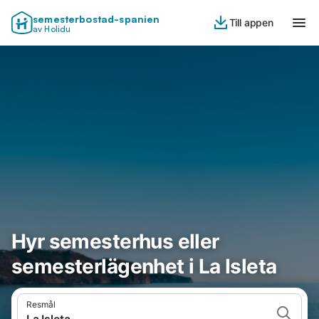
semesterbostad-spanien
Till appen
av Holidu
Hyr semesterhus eller
semesterlägenhet i La Isleta
Resmål