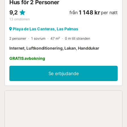
Hus för 2 Personer
9,2
1 148 kr
från
per natt
13
omdömen
Playa de Las Canteras, Las Palmas
2 personer
1 sovrum
47 m²
0 m till stranden
Internet, Luftkonditionering, Lakan, Handdukar
GRATIS avbokning
Se erbjudande