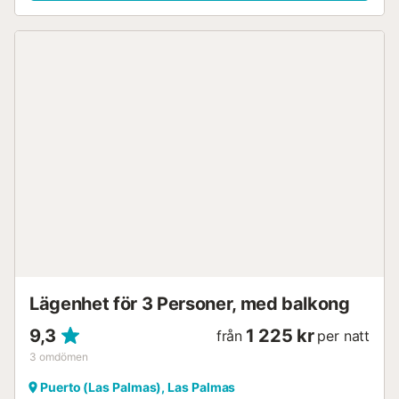
Lägenhet för 3 Personer, med balkong
9,3
1 225 kr
från
per natt
3
omdömen
Puerto (Las Palmas), Las Palmas