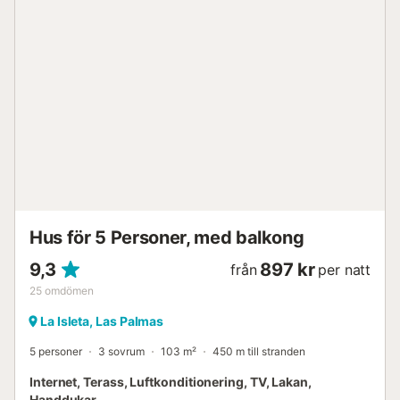
Hus för 5 Personer, med balkong
9,3
897 kr
från
per natt
25
omdömen
La Isleta, Las Palmas
5 personer
3 sovrum
103 m²
450 m till stranden
Internet, Terass, Luftkonditionering, TV, Lakan,
Handdukar