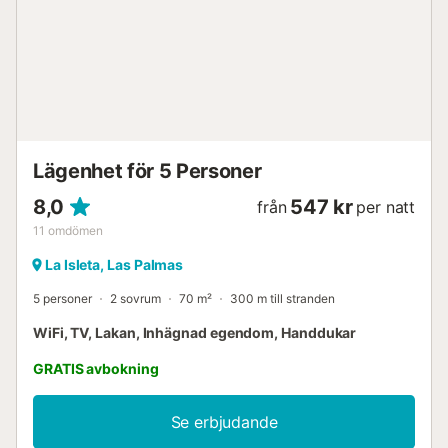
Lägenhet för 5 Personer
8,0
547 kr
från
per natt
11
omdömen
La Isleta, Las Palmas
5 personer
2 sovrum
70 m²
300 m till stranden
WiFi, TV, Lakan, Inhägnad egendom, Handdukar
GRATIS avbokning
Se erbjudande