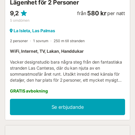
Lägenhet för 2 Personer
9,2
580 kr
från
per natt
5
omdömen
La Isleta, Las Palmas
2 personer
1 sovrum
250 m till stranden
WiFi, Internet, TV, Lakan, Handdukar
Vacker designstudio bara några steg från den fantastiska
stranden Las Canteras, där du kan njuta av en
sommaratmosfär året runt. Utsökt inredd med känsla för
detaljer, den har plats för 2 personer, ett mycket mysigt
öppet utrymme med utrustat kök, dubbelsäng och soffa.
GRATIS avbokning
Med alla bekvämligheter har den fiber-wifi och ett
skrivbord. Den har alla ingredienser för en unik semester
på Gran Canaria. Denna spektakulära studio, med vacker
Se erbjudande
inredning och ett oslagbart läge i hjärtat av huvudstaden,
är idealisk för par och affärsresor, då den kan ta emot upp
till 2 personer. Med ett badrum, fiber-wifi, skrivbord, Smart
TV och hiss, allt beläget i ett mysigt öppet utrymme som är
mycket välutnyttjat med vardagsrum-matsal, utrustat kök