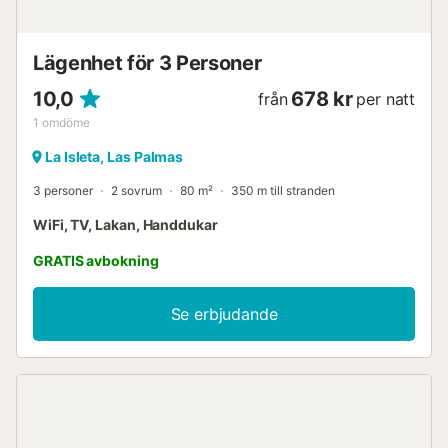
Lägenhet för 3 Personer
10,0
678 kr
från
per natt
1
omdöme
La Isleta, Las Palmas
3 personer
2 sovrum
80 m²
350 m till stranden
WiFi, TV, Lakan, Handdukar
GRATIS avbokning
Se erbjudande