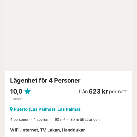
precis framför byggnaden (20m bort). Här kan gästerna
koppla av i solen eller ta ett uppfriskande dopp i havet. Vi
rekommenderar också att du tar dig tid att promenera runt
i stadens centrum och upptäcka dess vackra arkitektur,
dess museer och dess livliga gator. Öns flygplats nås efter
26 minuters bilresa (27,6 km). Det finns frukost- och
lunchalternativ till ett mycket bra pris på en närliggande
restaurang (fråga husägaren för mer information). Gratis
daglig städning från måndag till lördag (byte av
handdukar var tredje dag ingår). Byggnaden har hiss....
Lägenhet för 4 Personer
10,0
623 kr
från
per natt
1
omdöme
Puerto (Las Palmas), Las Palmas
4 personer
1 sovrum
60 m²
80 m till stranden
WiFi, Internet, TV, Lakan, Handdukar