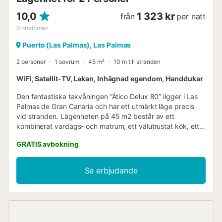
10,0
1 323 kr
från
per natt
6
omdömen
Puerto (Las Palmas), Las Palmas
2 personer
1 sovrum
45 m²
10 m till stranden
WiFi, Satellit-TV, Lakan, Inhägnad egendom, Handdukar
Den fantastiska takvåningen “Ático Delux 80” ligger i Las
Palmas de Gran Canaria och har ett utmärkt läge precis
vid stranden. Lägenheten på 45 m2 består av ett
kombinerat vardags- och matrum, ett välutrustat kök, ett
sovrum (med 2 enkelsängar) samt ett badrum och kan
GRATIS avbokning
därför rymma 2 personer. Ytterligare bekvämligheter
inkluderar Wi-Fi, fläktar, tvättmaskin, satellit-TV och
barnsäng vid förfrågan. Din rymliga privata takterrass med
Se erbjudande
perfekt havsutsikt bjuder in dig att tillbringa kvällarna här
med en cocktail medan du ser solen gå ner. Tack vare sitt
utmärkta läge hittar du affärer, restauranger, barer och
kaféer i omedelbar närhet (10-100m, 1 minuts promenad)
och den vackra stranden Playa de Las Canteras ligger