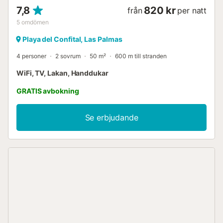
7,8
820 kr
från
per natt
5
omdömen
Playa del Confital, Las Palmas
4 personer
2 sovrum
50 m²
600 m till stranden
WiFi, TV, Lakan, Handdukar
GRATIS avbokning
Se erbjudande