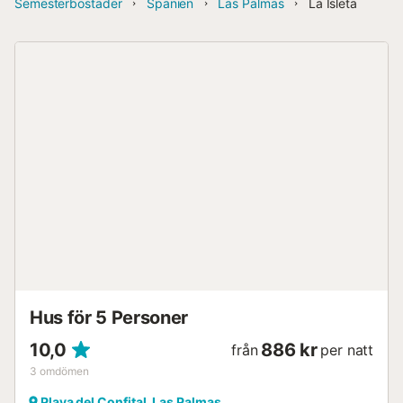
Semesterbostäder
Spanien
Las Palmas
La Isleta
Hus för 5 Personer
10,0
886 kr
från
per natt
3
omdömen
Playa del Confital, Las Palmas