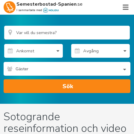
Semesterbostad-Spanien
.se
I sammarbete med
Gäster
Sök
Sotogrande
reseinformation och video