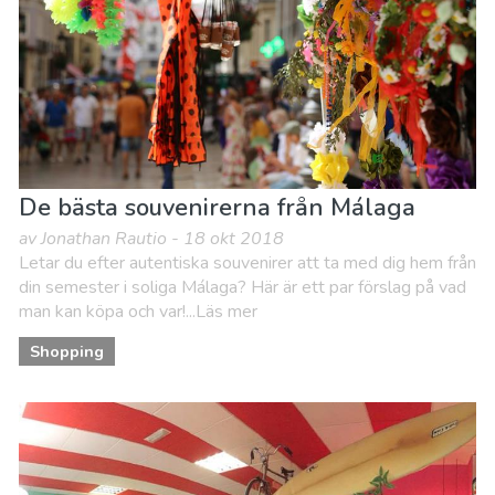
Sport & Äventyr
Stränder
Vart ska man bo
De bästa souvenirerna från Málaga
av Jonathan Rautio - 18 okt 2018
Letar du efter autentiska souvenirer att ta med dig hem från
din semester i soliga Málaga? Här är ett par förslag på vad
man kan köpa och var!...Läs mer
Shopping