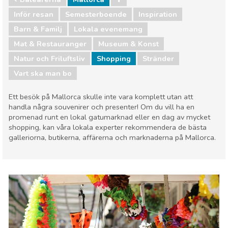
Inför resan
Semesterboende
Inspiration
Barn & Familj
Lokala evenemang
Mat & Restauranger
Museum & Konst
Natur och Friluftsliv
Shopping
Stränder
Vart ska man bo
Ett besök på Mallorca skulle inte vara komplett utan att
handla några souvenirer och presenter! Om du vill ha en
promenad runt en lokal gatumarknad eller en dag av mycket
shopping, kan våra lokala experter rekommendera de bästa
galleriorna, butikerna, affärerna och marknaderna på Mallorca.
Spanien
Barn & Familj
Lokala evenemang
Mat & Restauranger
Museum & Konst
Nattliv & Barer
Natur och Friluftsliv
Shopping