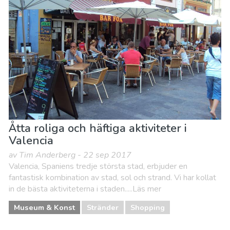
Åtta roliga och häftiga aktiviteter i
Valencia
av Tim Anderberg - 22 sep 2017
Valencia, Spaniens tredje största stad, erbjuder en
fantastisk kombination av stad, sol och strand. Vi har kollat
in de bästa aktiviteterna i staden.....Läs mer
Museum & Konst
Stränder
Shopping