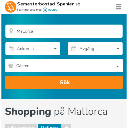
Semesterbostad-Spanien
.se
I sammarbete med
Gäster
Sök
Shopping
på Mallorca
Balearerna
Mallorca