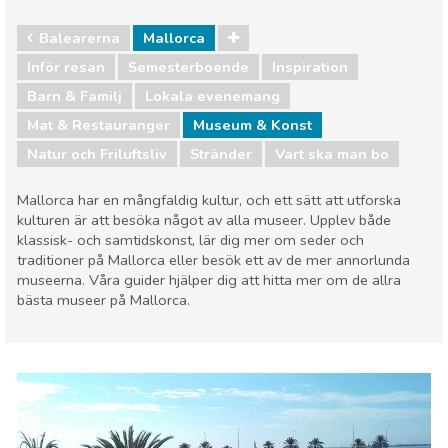
Balearerna
Mallorca
Inför resan
Semesterboende
Inspiration
Barn & Familj
Lokala evenemang
Mat & Restauranger
Museum & Konst
Natur och Friluftsliv
Stränder
Vart ska man bo
Mallorca har en mångfaldig kultur, och ett sätt att utforska
kulturen är att besöka något av alla museer. Upplev både
klassisk- och samtidskonst, lär dig mer om seder och
traditioner på Mallorca eller besök ett av de mer annorlunda
museerna. Våra guider hjälper dig att hitta mer om de allra
bästa museer på Mallorca.
Balearerna
Mallorca
Barn & Familj
Lokala evenemang
Mat & Restauranger
Museum & Konst