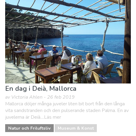
En dag i Deià, Mallorca
av Victoria Ahlen - 26 feb 2019
Mallorca döljer många juveler liten bit bort från den långa
vita sandstranden och den pulserande staden Palma. En av
juvelerna är Deià....Läs mer
Natur och Friluftsliv
Museum & Konst