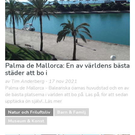
Natur och Friluftsliv
Stränder
Vart ska man bo
Palma de Mallorca: En av världens bästa
städer att bo i
av Tim Anderberg - 17 nov 2021
Palma de Mallorca - Baleariska öarnas huvudstad och en av
de bästa platserna i världen att bo på. Läs på, för att sedan
upptäcka ön själv!...Läs mer
Natur och Friluftsliv
Barn & Familj
Museum & Konst