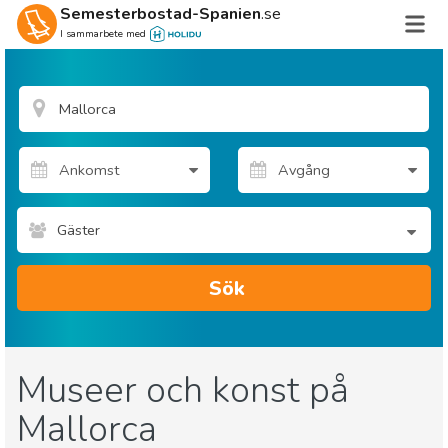
Semesterbostad-Spanien
.se
I sammarbete med
Gäster
Sök
Museer och konst på
Mallorca