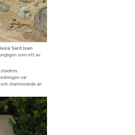
lesia Sant Joan
ungligen som ett av
, stadens
redningen var
r och charmerande än