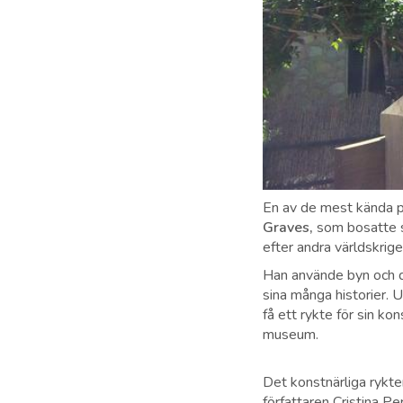
En av de mest kända p
Graves,
som bosatte si
efter andra världskrig
Han använde byn och de
sina många historier. 
få ett rykte för sin ko
museum.
Det konstnärliga rykte
författaren Cristina P