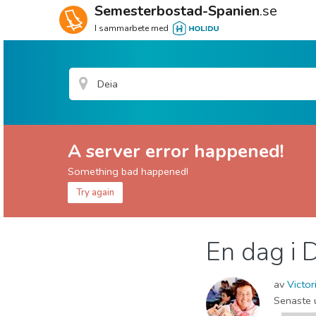
Semesterbostad-Spanien
.se
I sammarbete med
A server error happened!
Something bad happened!
Try again
Mallorca
Deia
En dag i 
Museum & Konst
Natur och Friluftsliv
av
Victor
Senaste 