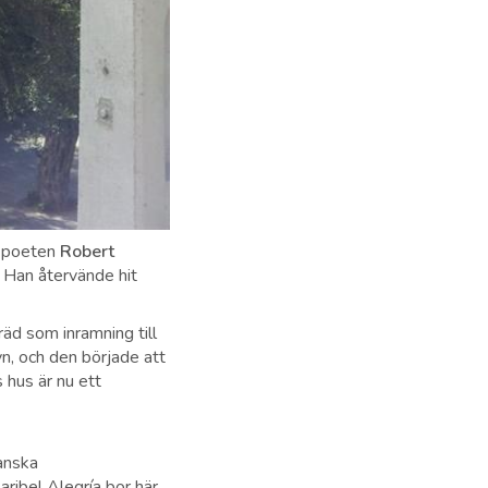
h poeten
Robert
. Han återvände hit
äd som inramning till
yn, och den började att
 hus är nu ett
yanska
aribel Alegría bor här.