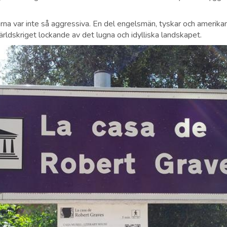
var inte så aggressiva. En del engelsmän, tyskar och amerikaner
ärldskriget lockande av det lugna och idylliska landskapet.