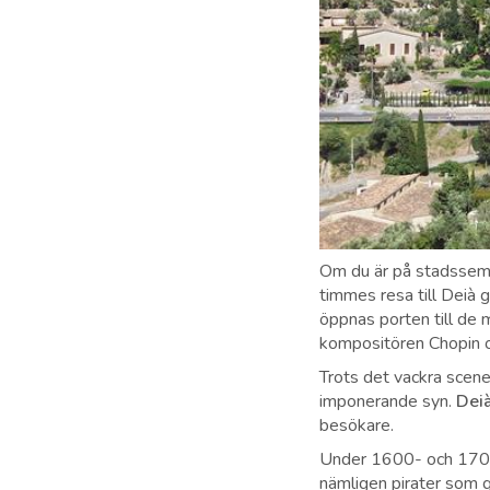
Om du är på stadssemes
timmes resa till Deià
öppnas porten till de 
kompositören Chopin o
Trots det vackra scener
imponerande syn.
Deià
besökare.
Under 1600- och 1700-
nämligen pirater som gä