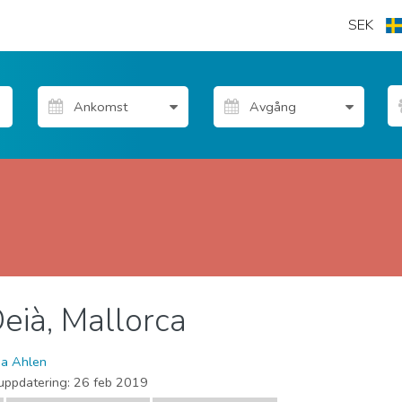
SEK
Deià, Mallorca
ia Ahlen
uppdatering:
26 feb 2019