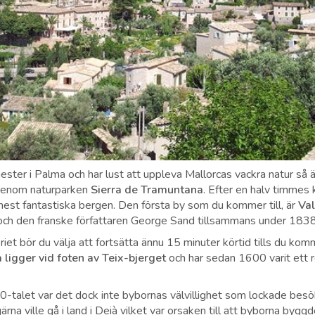
ter i Palma och har lust att uppleva Mallorcas vackra natur så ä
 genom naturparken
Sierra de Tramuntana
. Efter en halv timmes 
mest fantastiska bergen. Den första by som du kommer till, är
Va
ch den franske författaren George Sand tillsammans under 183
iet bör du välja att fortsätta ännu 15 minuter körtid tills du komm
 ligger vid foten av
Teix-bjerget
och har sedan 1600 varit ett 
talet var det dock inte bybornas välvillighet som lockade besö
rna ville gå i land i Deià vilket var orsaken till att byborna byggde