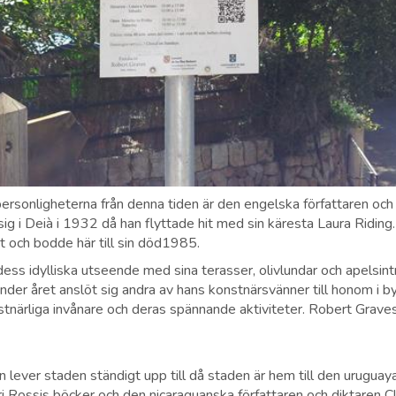
ersonligheterna från denna tiden är den engelska författaren oc
g i Deià i 1932 då han flyttade hit med sin käresta Laura Riding
et och bodde här till sin död1985.
ss idylliska utseende med sina terasser, olivlundar och apelsintr
Under året anslöt sig andra av hans konstnärsvänner till honom i b
nstnärliga invånare och deras spännande aktiviteter. Robert Graves
n lever staden ständigt upp till då staden är hem till den urugua
eri Rossis böcker och den nicaraguanska författaren och diktaren Cl