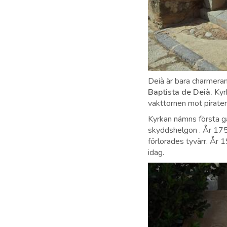
Deià är bara charmeran
Baptista de Deià.
Kyr
vakttornen mot pirater
Kyrkan nämns första g
skyddshelgon . År 1752
förlorades tyvärr. År
idag.