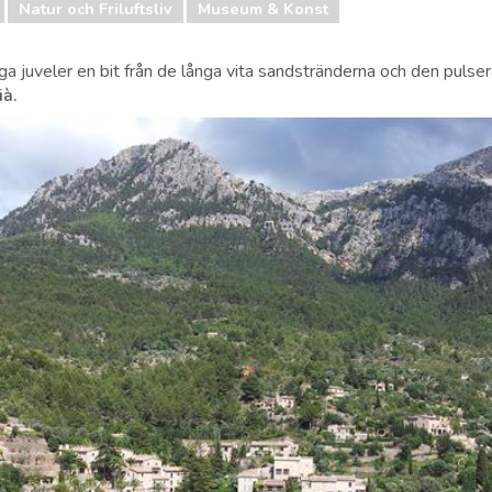
Natur och Friluftsliv
Museum & Konst
 juveler en bit från de långa vita sandstränderna och den pulse
ià.