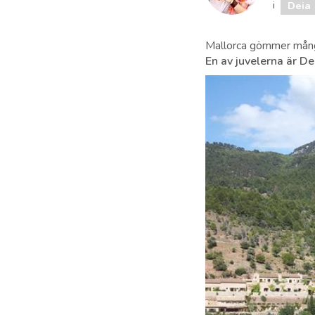
i
Deia
Mallorca gömmer många
En av juvelerna är De