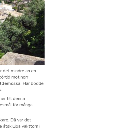
r det mindre än en
körtid mot norr
lldemossa
. Här bodde
8.
er till denna
resmål för många
kare. Då var det
 åtskilliga vakttorn i