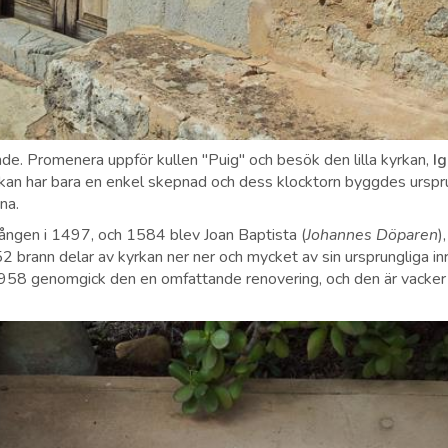
de. Promenera uppför kullen "Puig" och besök den lilla kyrkan,
Ig
kan har bara en enkel skepnad och dess klocktorn byggdes urspr
na.
ången i 1497, och 1584 blev Joan Baptista (
Johannes Döparen
)
 brann delar av kyrkan ner ner och mycket av sin ursprungliga in
 1958 genomgick den en omfattande renovering, och den är vacke