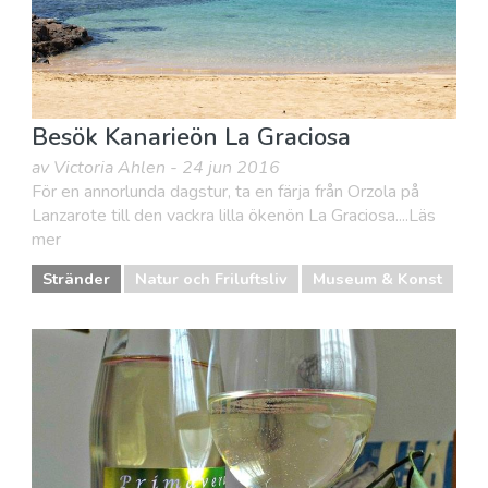
Besök Kanarieön La Graciosa
av Victoria Ahlen - 24 jun 2016
För en annorlunda dagstur, ta en färja från Orzola på
Lanzarote till den vackra lilla ökenön La Graciosa....Läs
mer
Stränder
Natur och Friluftsliv
Museum & Konst