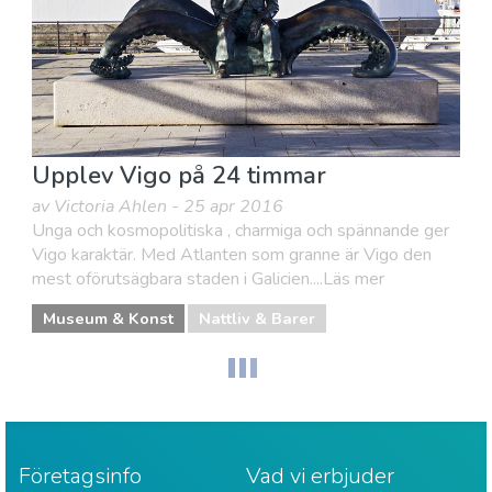
Upplev Vigo på 24 timmar
av Victoria Ahlen - 25 apr 2016
Unga och kosmopolitiska , charmiga och spännande ger
Vigo karaktär. Med Atlanten som granne är Vigo den
mest oförutsägbara staden i Galicien....Läs mer
Museum & Konst
Nattliv & Barer
Företagsinfo
Vad vi erbjuder