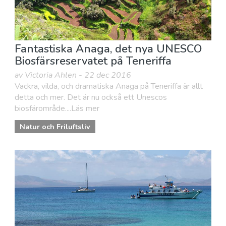
Fantastiska Anaga, det nya UNESCO
Biosfärsreservatet på Teneriffa
av Victoria Ahlen - 22 dec 2016
Vackra, vilda, och dramatiska Anaga på Teneriffa är allt
detta och mer. Det är nu också ett Unescos
biosfärområde....Läs mer
Natur och Friluftsliv