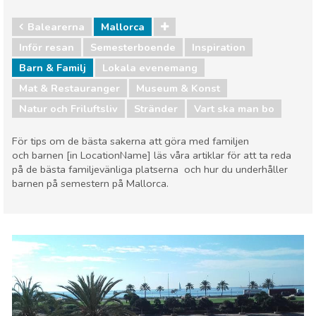
Balearerna
Mallorca
Inför resan
Semesterboende
Inspiration
Barn & Familj
Lokala evenemang
Mat & Restauranger
Museum & Konst
Natur och Friluftsliv
Stränder
Vart ska man bo
För tips om de bästa sakerna att göra med familjen
och barnen [in LocationName] läs våra artiklar för att ta reda
på de bästa familjevänliga platserna och hur du underhåller
barnen på semestern på Mallorca.
Balearerna
Mallorca
Barn & Familj
Lokala evenemang
Mat & Restauranger
Museum & Konst
Natur och Friluftsliv
Stränder
Vart ska man bo