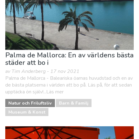
Palma de Mallorca: En av världens bästa
städer att bo i
av Tim Anderberg - 17 nov 2021
Palma de Mallorca - Baleariska öarnas huvudstad och en av
de bästa platserna i världen att bo på. Läs på, för att sedan
upptäcka ön själv!...Läs mer
Natur och Friluftsliv
Barn & Familj
Museum & Konst