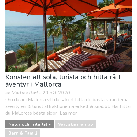
Konsten att sola, turista och hitta rätt
äventyr i Mallorca
av Mattias Rad - 29 okt 2020
Om du är i Mallorca vill du säkert hitta de bästa stränderna,
äventyren & turist attraktionerna enkelt & snabbt. Här hittar
du Mallorcas bästa sidor...Läs mer
Natur och Friluftsliv
Vart ska man bo
Barn & Familj