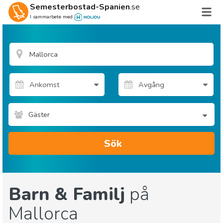
Semesterbostad-Spanien
.se
I sammarbete med
Gäster
Sök
Barn & Familj
på
Mallorca