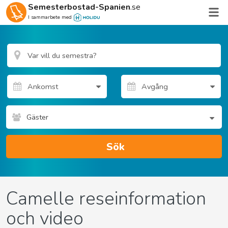
Semesterbostad-Spanien
.se
I sammarbete med
Gäster
Sök
Camelle reseinformation
och video