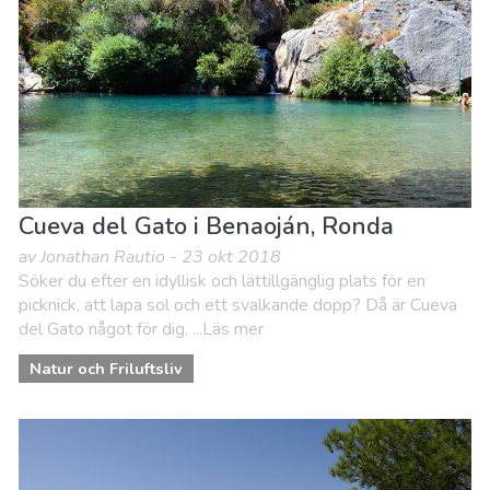
Sport & Äventyr
Stränder
Vart ska man bo
Cueva del Gato i Benaoján, Ronda
av Jonathan Rautio - 23 okt 2018
Söker du efter en idyllisk och lättillgänglig plats för en
picknick, att lapa sol och ett svalkande dopp? Då är Cueva
del Gato något för dig. ...Läs mer
Natur och Friluftsliv