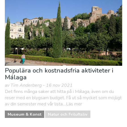
Populära och kostnadsfria aktiviteter i
Málaga
av Tim Anderberg - 16 nov 2021
Det finns många saker att hitta på i Málaga, även om du
reser med en blygsam budget. Få ut så mycket som möjligt
av din semester med vår lista....Läs mer
Museum & Konst
Natur och Friluftsliv