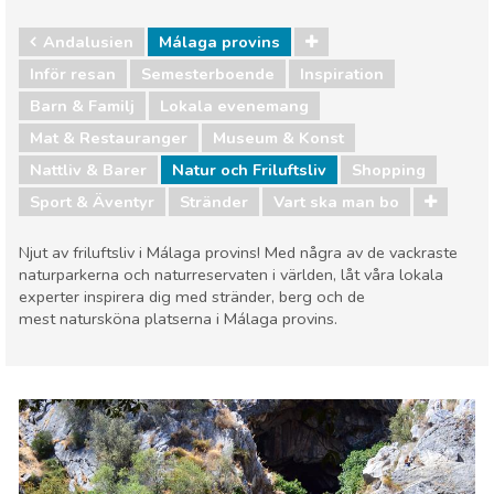
Andalusien
Málaga provins
Inför resan
Semesterboende
Inspiration
Barn & Familj
Lokala evenemang
Mat & Restauranger
Museum & Konst
Nattliv & Barer
Natur och Friluftsliv
Shopping
Sport & Äventyr
Stränder
Vart ska man bo
Njut av friluftsliv i Málaga provins! Med några av de vackraste
naturparkerna och naturreservaten i världen, låt våra lokala
experter inspirera dig med stränder, berg och de
mest natursköna platserna i Málaga provins.
Andalusien
Málaga provins
Barn & Familj
Lokala evenemang
Mat & Restauranger
Museum & Konst
Nattliv & Barer
Natur och Friluftsliv
Shopping