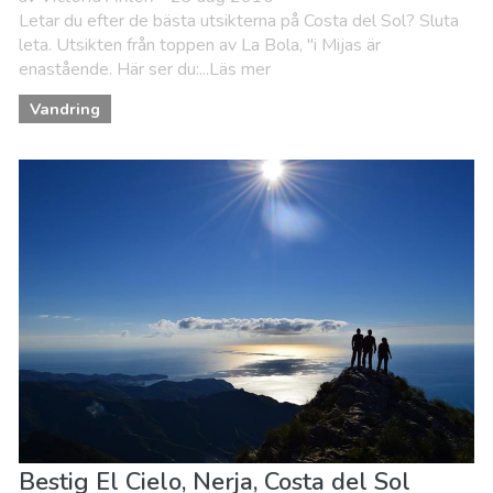
Letar du efter de bästa utsikterna på Costa del Sol? Sluta
leta. Utsikten från toppen av La Bola, "i Mijas är
enastående. Här ser du:...Läs mer
Vandring
Bestig El Cielo, Nerja, Costa del Sol