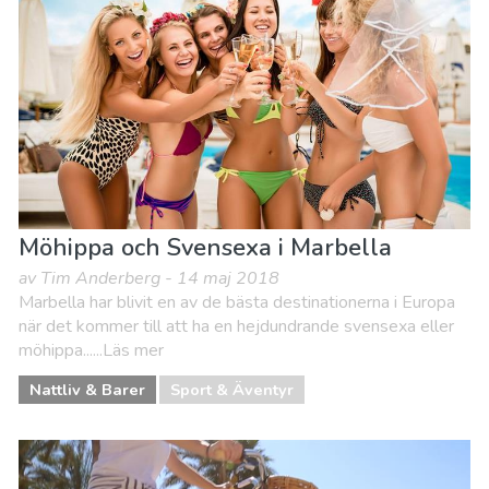
Nattliv & Barer
Natur och Friluftsliv
Shopping
Sport & Äventyr
Stränder
Vart ska man bo
Möhippa och Svensexa i Marbella
av Tim Anderberg - 14 maj 2018
Marbella har blivit en av de bästa destinationerna i Europa
när det kommer till att ha en hejdundrande svensexa eller
möhippa......Läs mer
Nattliv & Barer
Sport & Äventyr