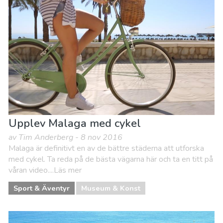
Upplev Malaga med cykel
av Tim Anderberg - 8 nov 2016
Malaga är definitivt en av de bättre städerna att utforska
med cykel. Ta reda på de bästa vägarna här och ta en titt på
våran video....Läs mer
Sport & Äventyr
Museum & Konst