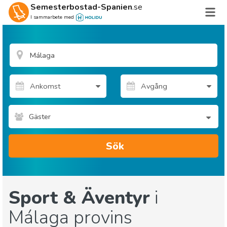
Semesterbostad-Spanien
.se
I sammarbete med
Gäster
Sök
Sport & Äventyr
i
Málaga provins