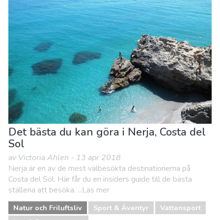
Det bästa du kan göra i Nerja, Costa del
Sol
av Victoria Ahlen - 13 apr 2018
Nerja är en av de mest välbesökta destinationerna på
Costa del Sol. Här får du en insiders guide till de bästa
ställena att besöka. ...Läs mer
Natur och Friluftsliv
Sport & Äventyr
Vattensport