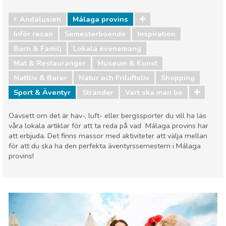
Andalusien
Málaga provins
Inför resan
Semesterboende
Inspiration
Barn & Familj
Lokala evenemang
Mat & Restauranger
Museum & Konst
Nattliv & Barer
Natur och Friluftsliv
Shopping
Sport & Äventyr
Stränder
Vart ska man bo
Oavsett om det är hav-, luft- eller bergssporter du vill ha läs
våra lokala artiklar för att ta reda på vad Málaga provins har
att erbjuda. Det finns massor med aktiviteter att välja mellan
för att du ska ha den perfekta äventyrssemestern i Málaga
provins!
Andalusien
Málaga provins
Barn & Familj
Lokala evenemang
Mat & Restauranger
Museum & Konst