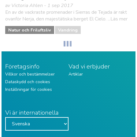
av Victoria Ahlen - 1 sep 2017
En av de vackraste promenader i Sierras de Tejada är rakt
ovanför Nerja, den majestätiska berget El Cielo. ...Läs mer
Natur och Friluftsliv
Vandring
Företagsinfo
Vad vi erbjuder
Villkor och bestämmelser
Artiklar
Dataskydd och cookies
Inställningar för cookies
Vi är internationella