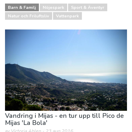
Barn & Familj
Nöjespark
Sport & Äventyr
Natur och Friluftsliv
Vattenpark
Vandring i Mijas - en tur upp till Pico de
Mijas 'La Bola'
av Victoria Ahlen - 23 aug 2016