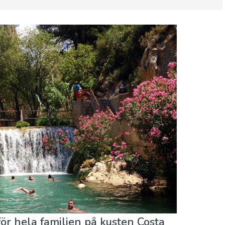
Vart ska man bo
 för hela familjen på kusten Costa