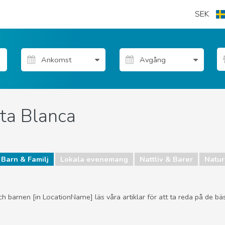
SEK
ta Blanca
Barn & Familj
Lokala evenemang
Nattliv & Barer
Natur 
h barnen [in LocationName] läs våra artiklar för att ta reda på de bä