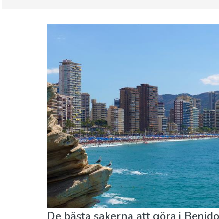
Comunidad Valenciana
Costa Blanca
Barn & Familj
Lokala evenemang
Nattliv &
De bästa sakerna att göra i Benid