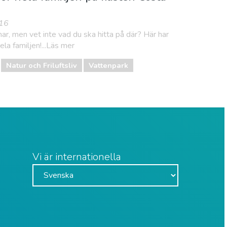
016
ar, men vet inte vad du ska hitta på där? Här har
la familjen!...Läs mer
Natur och Friluftsliv
Vattenpark
Vi är internationella