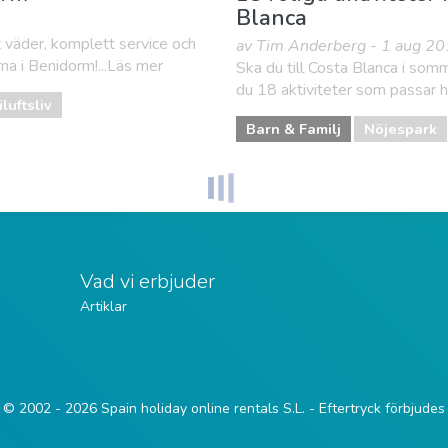
Blanca
 väder, komplett service och
av Tim Anderberg - 1 aug 2
na i Benidorm!...Läs mer
Ska du till Costa Blanca i somm
du 18 aktiviteter som passar he
luftsliv
Barn & Familj
Nöjespark
Vad vi erbjuder
Artiklar
© 2002 - 2026 Spain holiday online rentals S.L. - Eftertryck förbjudes