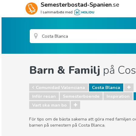
Semesterbostad-Spanien
.se
I sammarbete med
Barn & Familj
på Cos
Comunidad Valenciana
Costa Blanca
Inför resan
Semesterboende
Inspiration
Vart ska man bo
För tips om de bästa sakerna att göra med familjen oc
barnen på semestern på Costa Blanca.