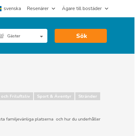
svenska
Resenärer
Ägare till bostäder
Sök
Gäster
och Friluftsliv
Sport & Äventyr
Stränder
sta familjevänliga platserna och hur du underhåller