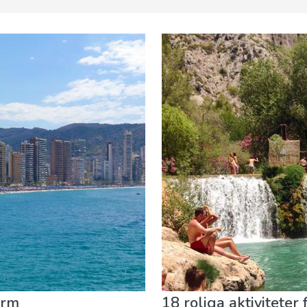
 Barer
Natur och Friluftsliv
Sport & Äventyr
Stränder
orm
18 roliga aktiviteter