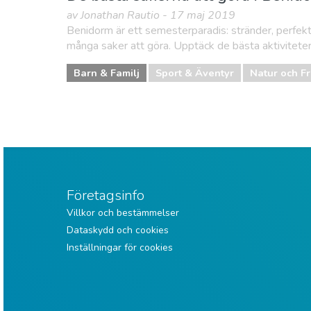
av Jonathan Rautio - 17 maj 2019
Benidorm är ett semesterparadis: stränder, perfekt
många saker att göra. Upptäck de bästa aktiviteter
Barn & Familj
Sport & Äventyr
Natur och Fri
Företagsinfo
Villkor och bestämmelser
Dataskydd och cookies
Inställningar för cookies