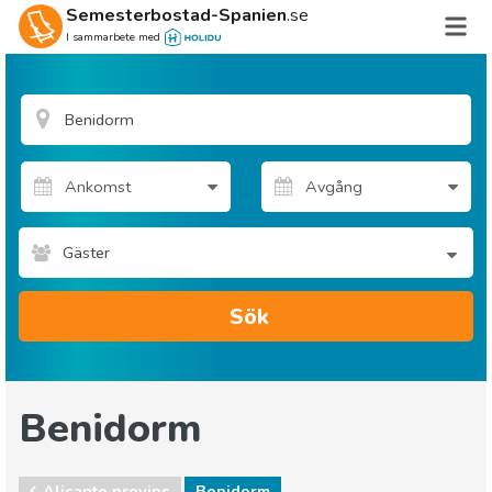
Semesterbostad-Spanien
.se
I sammarbete med
Gäster
Sök
Benidorm
Alicante provins
Benidorm