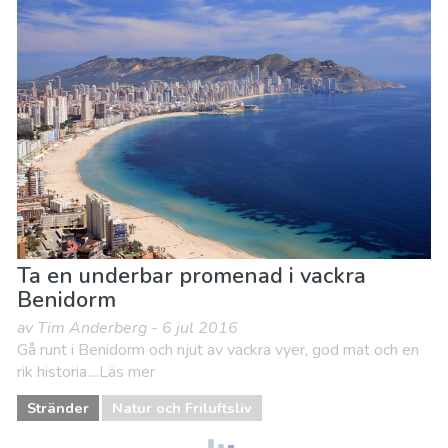
Ta en underbar promenad i vackra
Benidorm
av Tim Anderberg - 6 jul 2016
Gå runt i Benidorm och njut av vackra vyer, god mat och en
rik historia....Läs mer
Stränder
Natur och Friluftsliv