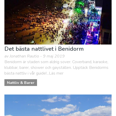
Det bästa nattlivet i Benidorm
av Jonathan Rautio - 9 maj 2019
Benidorm är staden som aldrig sover. Coverband, karaoke,
klubbar, barer, shower och gayställen. Upptäck Benidorms
bästa nattliv i vår guide!...Läs mer
Nattliv & Barer