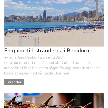
En guide till stränderna i Benidorm
av Jonathan Rautio - 26 sep 2018
Letar du efter ett resmål med stort utbud och en skön
atmosfär? Då är Benidorm något för dig: upptäck stadens
bästa stränder med vår guide....Läs mer
Stränder