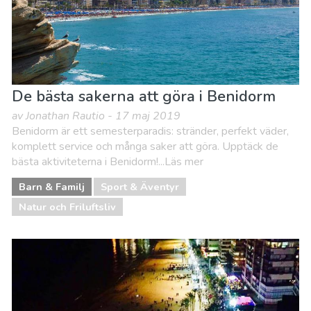
De bästa sakerna att göra i Benidorm
av Jonathan Rautio - 17 maj 2019
Benidorm är ett semesterparadis: stränder, perfekt väder,
komplett service och många saker att göra. Upptäck de
bästa aktiviteterna i Benidorm!...Läs mer
Barn & Familj
Sport & Äventyr
Natur och Friluftsliv