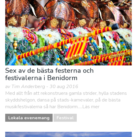
Sex av de bästa festerna och
festivalerna i Benidorm
av Tim Anderberg - 30 aug 2016
Med allt från att rekonstruera gamla strider, hylla stadens
skyddshelgon, dansa på stads-karnevaler, på de bästa
musikfestivalerna så har Benidorm.....Läs mer
Lokala evenemang
Festival