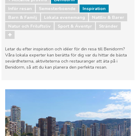
Inför resan
Semesterboende
Inspiration
Barn & Familj
Lokala evenemang
Nattliv & Barer
Natur och Friluftsliv
Sport & Äventyr
Stränder
Letar du efter inspiration och idéer för din resa till Benidorm?
Våra lokala experter kan berätta för dig var du hittar de bästa
sevärdheterna, aktiviteterna och restauranger att äta på i
Benidorm, så att du kan planera den perfekta resan.
Alicante provins
Benidorm
Barn & Familj
Lokala evenemang
Nattliv & Barer
Natur och Friluftsliv
Sport & Äventyr
Stränder