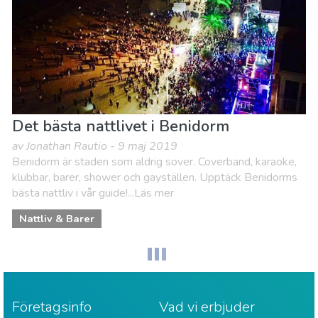
Det bästa nattlivet i Benidorm
av Jonathan Rautio - 9 maj 2019
Benidorm är staden som aldrig sover. Coverband, karaoke,
klubbar, barer, shower och gayställen. Upptäck Benidorms
bästa nattliv i vår guide!...Läs mer
Nattliv & Barer
Företagsinfo
Vad vi erbjuder