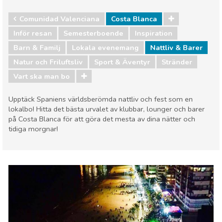
Comunidad Valenciana
Costa Blanca
Inför resan
Semesterboende
Inspiration
Barn & Familj
Lokala evenemang
Nattliv & Barer
Natur och Friluftsliv
Sport & Äventyr
Stränder
Vart ska man bo
Upptäck Spaniens världsberömda nattliv och fest som en
lokalbo! Hitta det bästa urvalet av klubbar, lounger och barer
på Costa Blanca för att göra det mesta av dina nätter och
tidiga morgnar!
Comunidad Valenciana
Costa Blanca
Barn & Familj
Lokala evenemang
Nattliv & Barer
Natur och Friluftsliv
Sport & Äventyr
Stränder
Vart ska man bo