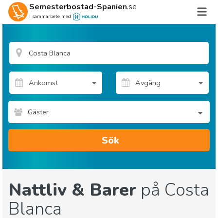
Semesterbostad-Spanien
.se
I sammarbete med
Gäster
Sök
Nattliv & Barer
på Costa
Blanca