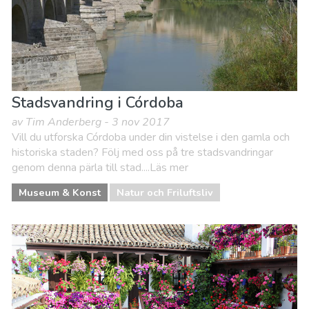
Stadsvandring i Córdoba
av Tim Anderberg - 3 nov 2017
Vill du utforska Córdoba under din vistelse i den gamla och
historiska staden? Följ med oss på tre stadsvandringar
genom denna pärla till stad....Läs mer
Museum & Konst
Natur och Friluftsliv