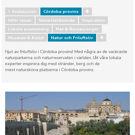
Andalusien
Córdoba provins
Inför resan
Semesterboende
Inspiration
Lokala evenemang
Mat & Restauranger
Museum & Konst
Natur och Friluftsliv
Njut av friluftsliv i Córdoba provins! Med några av de vackraste
naturparkerna och naturreservaten i världen, låt våra lokala
experter inspirera dig med stränder, berg och de
mest natursköna platserna i Córdoba provins.
Andalusien
Córdoba provins
Lokala evenemang
Mat & Restauranger
Museum & Konst
Natur och Friluftsliv