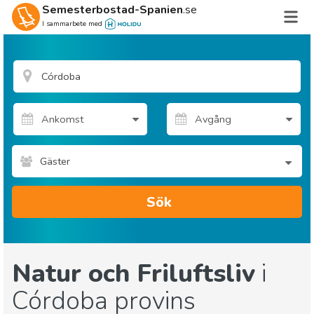
Semesterbostad-Spanien
.se
I sammarbete med
Gäster
Sök
Natur och Friluftsliv
i
Córdoba provins