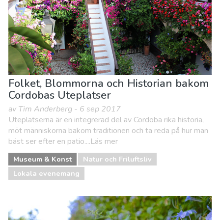
Folket, Blommorna och Historian bakom
Cordobas Uteplatser
av Tim Anderberg - 6 sep 2017
Uteplatserna är en integrerad del av Cordoba rika historia,
möt människorna bakom traditionen och ta reda på hur man
bäst ser efter en patio....Läs mer
Museum & Konst
Natur och Friluftsliv
Lokala evenemang