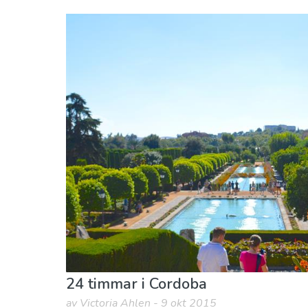
Andalusien
Córdoba provins
Lokala evenemang
Mat & Restauranger
Mu
24 timmar i Cordoba
av Victoria Ahlen - 9 okt 2015