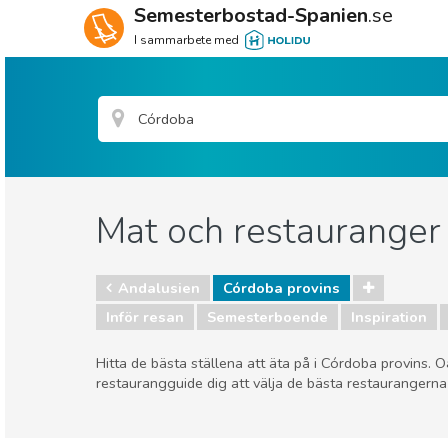
Semesterbostad-Spanien
.se
I sammarbete med
Mat och restauranger 
Andalusien
Córdoba provins
Inför resan
Semesterboende
Inspiration
Hitta de bästa ställena att äta på i Córdoba provins. Oa
restaurangguide dig att välja de bästa restaurangerna