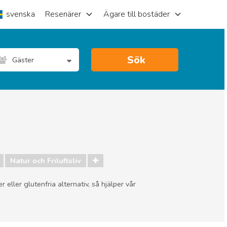
svenska
Resenärer
Ägare till bostäder
Sök
Gäster
Natur och Friluftsliv
eller glutenfria alternativ, så hjälper vår