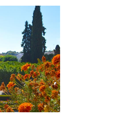
seum & Konst
Natur och Friluftsliv