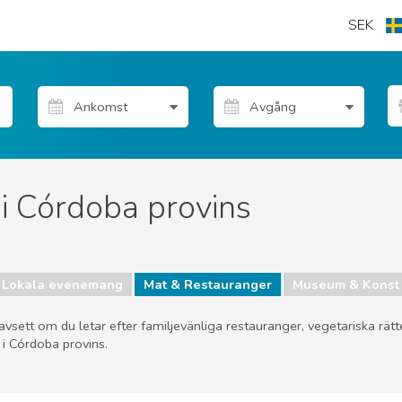
SEK
i Córdoba provins
Lokala evenemang
Mat & Restauranger
Museum & Konst
vsett om du letar efter familjevänliga restauranger, vegetariska rätter 
 i Córdoba provins.