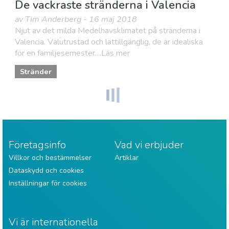
De vackraste stränderna i Valencia
av Tim Anderberg - 16 maj 2018
Njut av det milda Medelhavsklimatet på stränderna i
Valencia. Välutrustad och lättillgänglig, de är idealiska
för en familjesemester....Läs mer
Stränder
Företagsinfo
Vad vi erbjuder
Villkor och bestämmelser
Artiklar
Dataskydd och cookies
Inställningar för cookies
Vi är internationella