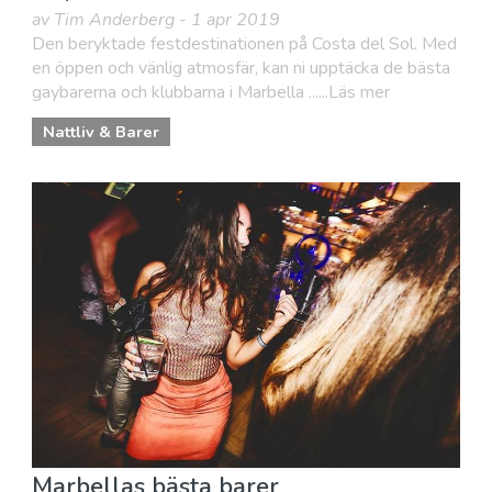
av Tim Anderberg - 1 apr 2019
Den beryktade festdestinationen på Costa del Sol. Med
en öppen och vänlig atmosfär, kan ni upptäcka de bästa
gaybarerna och klubbarna i Marbella ......Läs mer
Nattliv & Barer
Marbellas bästa barer