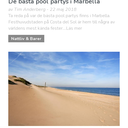
De bästa pool partys i Marbella
av Tim Anderberg - 22 maj 2018
Ta reda på var de bästa pool partys finns i Marbella.
Festhuvudstaden på Costa del Sol är hem till några av
världens mest kända fester....Läs mer
Nattliv & Barer