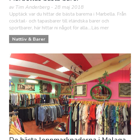
av Tim Anderberg - 28 maj 2018
Upptäck var du hittar de bästa barerna i Marbella. Från
cocktail- och tapasbarer till irländska barer och
sportbarer, här hittar ni något för alla....Läs mer
Nattliv & Barer