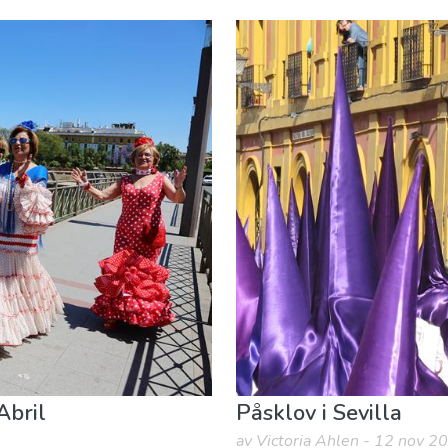
ska man bo
Abril
Påsklov i Sevilla
av Victoria Ahlen - 12 nov 2