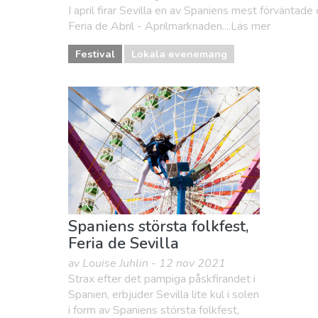
I april firar Sevilla en av Spaniens mest förväntade
Feria de Abril - Aprilmarknaden....Läs mer
Festival
Lokala evenemang
Spaniens största folkfest,
Feria de Sevilla
av Louise Juhlin - 12 nov 2021
Strax efter det pampiga påskfirandet i
Spanien, erbjuder Sevilla lite kul i solen
i form av Spaniens största folkfest,