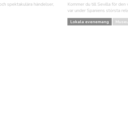
 och spektakulära händelser,
Kommer du till Sevilla för de
var under Spaniens största rel
Lokala evenemang
Museu