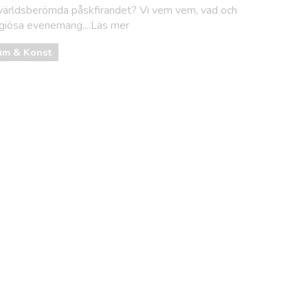
n världsberömda påskfirandet? Vi vem vem, vad och
igiösa evenemang....Läs mer
m & Konst