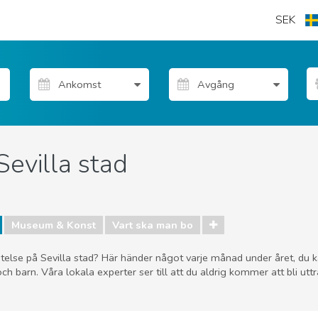
SEK
Sevilla stad
Museum & Konst
Vart ska man bo
telse på Sevilla stad? Här händer något varje månad under året, du kan
h barn. Våra lokala experter ser till att du aldrig kommer att bli uttrå