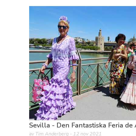
Sevilla provins
Sevilla stad
Lokala evenemang
Museum & Konst
Vart 
Sevilla - Den Fantastiska Feria de 
av Tim Anderberg - 12 nov 2021