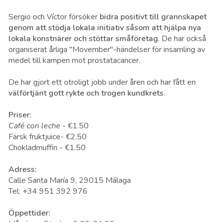
Sergio och Víctor försöker
bidra positivt till grannskapet
genom att stödja lokala initiativ såsom att hjälpa nya
lokala konstnärer och stöttar småföretag
. De har också
organiserat årliga "Movember"-händelser för insamling av
medel till kampen mot prostatacancer.
De har gjort ett otroligt jobb under åren och har fått en
välförtjänt gott rykte och trogen kundkrets
.
Priser:
Café con leche
-
€
1.50
Färsk fruktjuice-
€
2.50
Chokladmuffin -
€
1.50
Adress:
Calle Santa María 9, 29015 Málaga
Tel: +34 951 392 976
Öppettider: