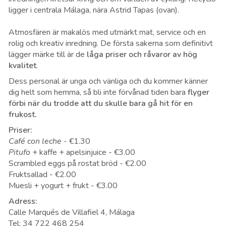
ligger i centrala Málaga, nära Astrid Tapas (ovan).
Atmosfären är makalös med utmärkt mat, service och en
rolig och kreativ inredning. De första sakerna som definitivt
lägger märke till är de
låga priser och råvaror av hög
kvalitet
.
Dess personal är unga och vänliga och du kommer känner
dig helt som hemma, så bli inte förvånad tiden bara
flyger
förbi när du trodde att du skulle bara gå hit för en
frukost.
Priser:
Café con leche
- €1.30
Pitufo
+ kaffe + apelsinjuice - €3.00
Scrambled eggs på rostat bröd - €2.00
Fruktsallad - €2.00
Muesli + yogurt + frukt - €3.00
Adress:
Calle Marqués de Villafiel 4, Málaga
Tel: 34 722 468 254