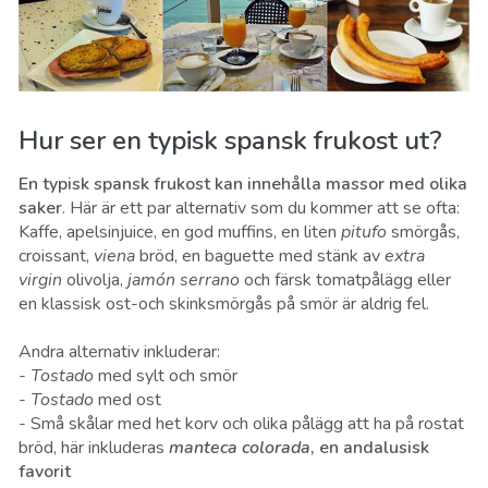
Hur ser en typisk spansk frukost ut?
En typisk spansk frukost kan innehålla massor med olika
saker
. Här är ett par alternativ som du kommer att se ofta:
Kaffe, apelsinjuice, en god muffins, en liten
pitufo
smörgås,
croissant,
viena
bröd, en baguette med stänk av
extra
virgin
olivolja,
jamón serrano
och färsk tomatpålägg eller
en klassisk ost-och skinksmörgås på smör är aldrig fel.
Andra alternativ inkluderar:
-
Tostado
med sylt och smör
-
Tostado
med ost
- Små skålar med het korv och olika pålägg att ha på rostat
bröd, här inkluderas
manteca colorada
, en andalusisk
favorit