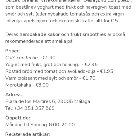
Dulces Dreams. Vi rekommenderar "
Desayuno Completo
",
som består av yoghurt med frukt och havregryn, toast med
smör och sylt (eller nybakade tomatsås och extra virgin
olivolja, apelsinjuice och ekologiskt kaffe, allt för € 5.
Deras
hembakade kakor och frukt smoothies
är också
rekommenderade att smaka på.
Priser:
Café con leche
-
€
1.40
Yogurt med frukt, gröt och honung. -
€
2.95
Rostad bröd med tomat och avokado-olja -
€
1.95
Varm croissant med sylt och smör -
€
1.70
Morotskaka -
€
3.00
Adress:
Plaza de los Martires 6, 29008 Málaga
Tel: +34 951 357 869
Öppettider:
Måndag till Söndag: 8:00-20:00
Relaterade artiklar: