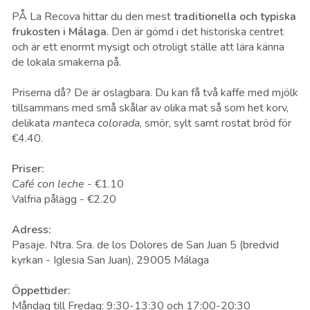
PÅ La Recova hittar du den mest
traditionella och typiska
frukosten i Málaga
. Den är gömd i det historiska centret
och är ett enormt mysigt och otroligt ställe att lära känna
de lokala smakerna på.
Priserna då? De är oslagbara. Du kan få två kaffe med mjölk
tillsammans med små skålar av olika mat så som het korv,
delikata
manteca colorada
, smör, sylt samt rostat bröd för
€4.40.
Priser:
Café con leche
-
€
1.10
Valfria pålägg -
€
2.20
Adress:
Pasaje. Ntra. Sra. de los Dolores de San Juan 5 (bredvid
kyrkan - Iglesia San Juan), 29005 Málaga
Öppettider:
Måndag till Fredag: 9:30-13:30 och 17:00-20:30