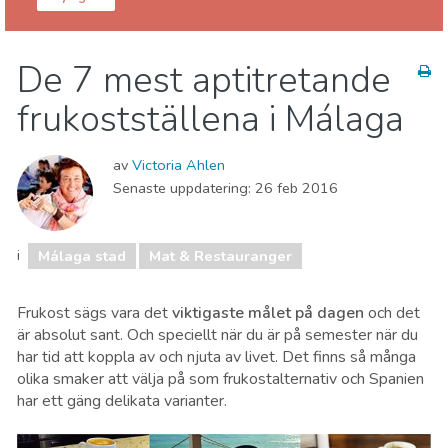
Málaga provins
Málaga stad
De 7 mest aptitretande
Barn & Familj
Lokala evenemang
frukostställena i Málaga
Mat & Restauranger
Museum & Konst
Natur och Friluftsliv
Shopping
Sport & Äventyr
av
Victoria Ahlen
Stränder
Vart ska man bo
Senaste uppdatering:
26 feb 2016
i
Málaga stad
Mat & Restauranger
Frukost sägs vara det
viktigaste målet på dagen
och det
är absolut sant. Och speciellt när du är på semester när du
har tid att koppla av och njuta av livet. Det finns så många
olika smaker att välja på som frukostalternativ och Spanien
har ett gäng delikata varianter.