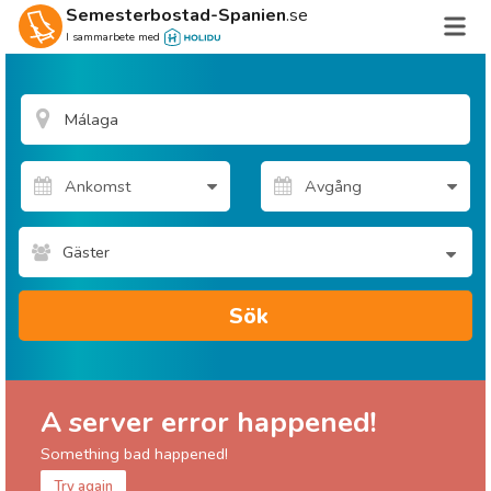
Semesterbostad-Spanien
.se
I sammarbete med
Gäster
Sök
A server error happened!
Something bad happened!
Try again