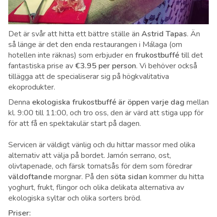
Det är svår att hitta ett bättre ställe än
Astrid Tapas
. Än
så länge är det den enda restaurangen i Málaga (om
hotellen inte räknas) som erbjuder en
frukostbuffé
till det
fantastiska prise av
€
3.95 per person
. Vi behöver också
tillägga att de specialiserar sig på högkvalitativa
ekoprodukter.
Denna
ekologiska frukostbuffé är öppen varje dag
mellan
kl. 9:00 till 11:00, och tro oss, den är värd att stiga upp för
för att få en spektakulär start på dagen.
Servicen är väldigt vänlig och du hittar massor med olika
alternativ att välja på bordet. Jamón serrano, ost,
olivtapenade, och färsk tomatsås för dem som föredrar
väldoftande
morgnar. På den
söta sidan
kommer du hitta
yoghurt, frukt, flingor och olika delikata alternativa av
ekologiska syltar och olika sorters bröd.
Priser: