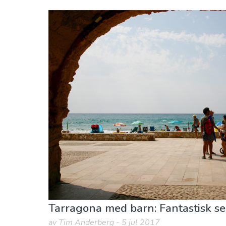
Tarragona provins
Tarragona stad
Barn & Familj
Museum & Konst
Natur och Fr
Tarragona med barn: Fantastisk s
av Tim Anderberg - 5 jul 2017