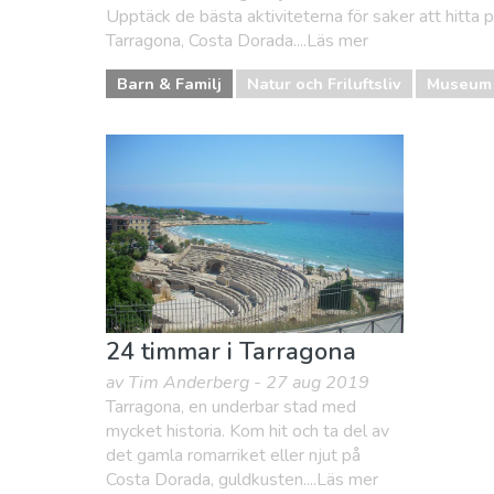
Upptäck de bästa aktiviteterna för saker att hitta 
Tarragona, Costa Dorada....Läs mer
Barn & Familj
Natur och Friluftsliv
Museum 
24 timmar i Tarragona
av Tim Anderberg - 27 aug 2019
Tarragona, en underbar stad med
mycket historia. Kom hit och ta del av
det gamla romarriket eller njut på
Costa Dorada, guldkusten....Läs mer