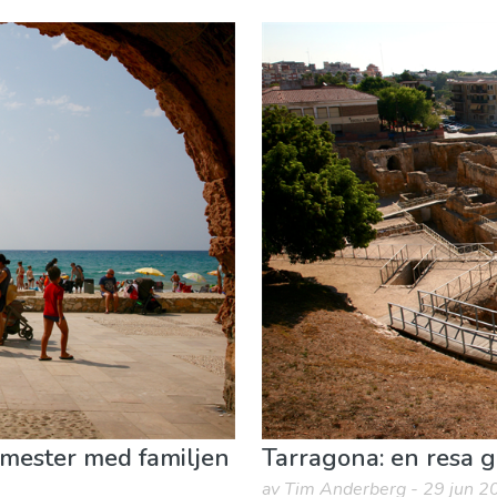
iluftsliv
Stränder
emester med familjen
Tarragona: en resa 
av Tim Anderberg - 29 jun 2