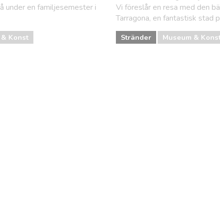
på under en familjesemester i
Vi föreslår en resa med den bä
Tarragona, en fantastisk stad 
& Konst
Stränder
Museum & Kons