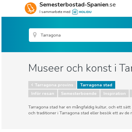
Semesterbostad-Spanien
.se
I sammarbete med
Museer och konst i Ta
Tarragona provins
Tarragona stad
Inför resan
Semesterboende
Inspiration
Tarragona stad har en mångfaldig kultur, och ett sätt
och traditioner i Tarragona stad eller besök ett av d