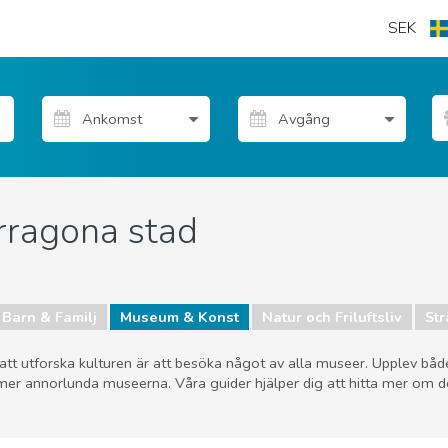
SEK
rragona stad
Barn & Familj
Museum & Konst
Natur och Friluftsliv
St
 att utforska kulturen är att besöka något av alla museer. Upplev bå
e mer annorlunda museerna. Våra guider hjälper dig att hitta mer om d