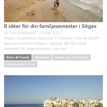
8 idéer för din familjesemester i Sitges
av Tim Anderberg - 23 mar 2017
Sitges, en pittoresk stad med 17 stränder, som är lätt att
njuta av med hela familjen. Upptäck allt från lokala
festivaler till roliga utflykter!...Läs mer
Barn & Familj
Stränder
Natur och Friluftsliv
Museum & Konst