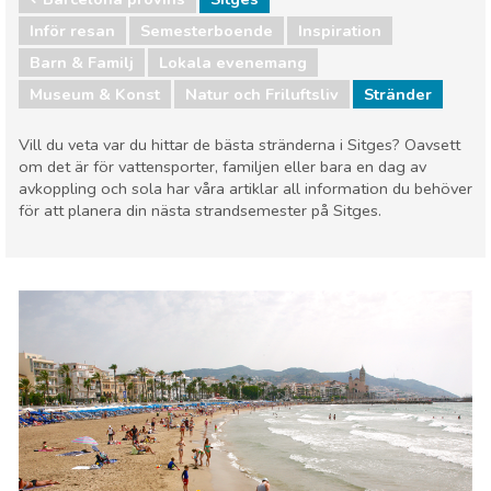
Inför resan
Semesterboende
Inspiration
Barn & Familj
Lokala evenemang
Museum & Konst
Natur och Friluftsliv
Stränder
Vill du veta var du hittar de bästa stränderna i Sitges? Oavsett
om det är för vattensporter, familjen eller bara en dag av
avkoppling och sola har våra artiklar all information du behöver
för att planera din nästa strandsemester på Sitges.
Barcelona provins
Sitges
Barn & Familj
Lokala evenemang
Museum & Konst
Natur och Friluftsliv
Stränder