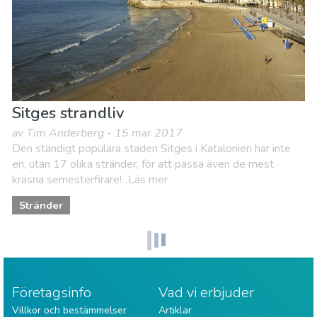
Sitges strandliv
av Tim Anderberg - 15 mar 2017
Den ständigt populära staden Sitges i Katalonien har inte
en, utan 17 olika stränder, för att passa även de mest
kräsna semesterfirare!...Läs mer
Stränder
Företagsinfo
Vad vi erbjuder
Villkor och bestämmelser
Artiklar