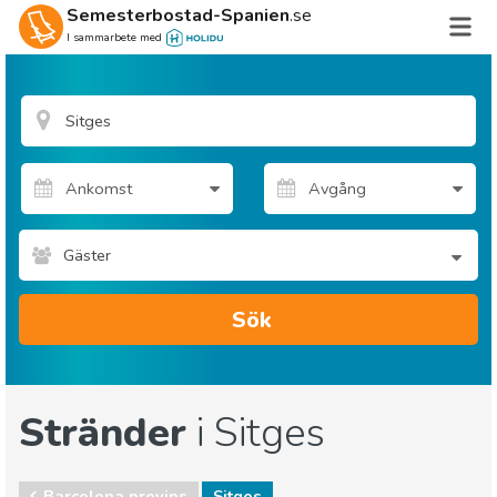
Semesterbostad-Spanien
.se
I sammarbete med
Gäster
Sök
Stränder
i Sitges
Barcelona provins
Sitges