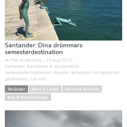
Santander: Dina drömmars
semesterdestination
av Tim Anderberg - 10 aug 2016
Santander, Kantabrien är den perfekta
semesterdestinationen: stränder, aktiviteter och fantastisk
gastronomi....Läs mer
Stränder
Barn & Familj
Museum & Konst
Mat & Restauranger