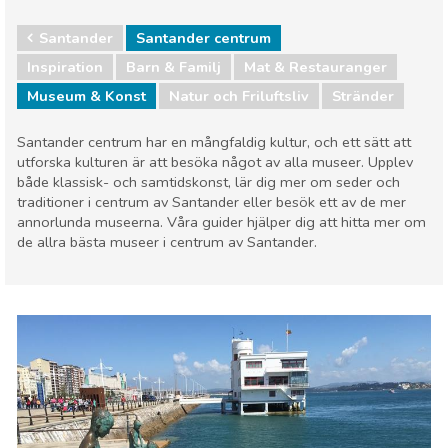
Santander
Santander centrum
Inspiration
Barn & Familj
Mat & Restauranger
Museum & Konst
Natur och Friluftsliv
Stränder
Santander centrum har en mångfaldig kultur, och ett sätt att
utforska kulturen är att besöka något av alla museer. Upplev
både klassisk- och samtidskonst, lär dig mer om seder och
traditioner i centrum av Santander eller besök ett av de mer
annorlunda museerna. Våra guider hjälper dig att hitta mer om
de allra bästa museer i centrum av Santander.
Santander
Santander centrum
Barn & Familj
Mat & Restauranger
Museum & Konst
Natur och Friluftsliv
Stränder