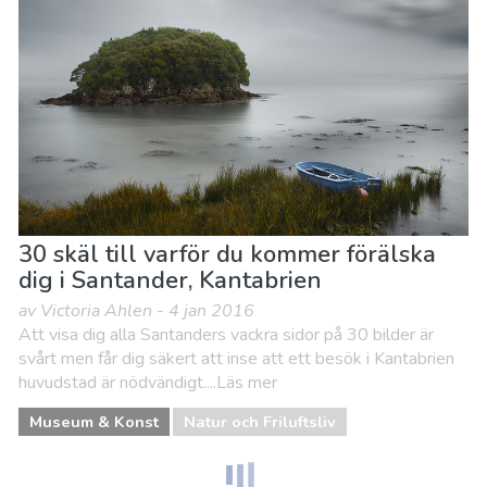
30 skäl till varför du kommer förälska
dig i Santander, Kantabrien
av Victoria Ahlen - 4 jan 2016
Att visa dig alla Santanders vackra sidor på 30 bilder är
svårt men får dig säkert att inse att ett besök i Kantabrien
huvudstad är nödvändigt....Läs mer
Museum & Konst
Natur och Friluftsliv