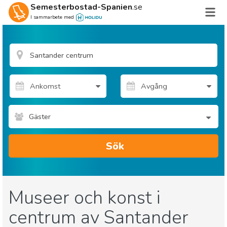
Semesterbostad-Spanien
.se
I sammarbete med
Gäster
Sök
Museer och konst i
centrum av Santander