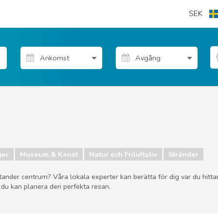
SEK
ger
Museum & Konst
Natur och Friluftsliv
Stränder
Santander centrum? Våra lokala experter kan berätta för dig var du hitt
 du kan planera den perfekta resan.