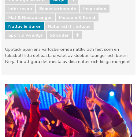
Inför resan
Semesterboende
Inspiration
Mat & Restauranger
Museum & Konst
Nattliv & Barer
Natur och Friluftsliv
Sport & Äventyr
Stränder
Upptäck Spaniens världsberömda nattliv och fest som en
lokalbo! Hitta det bästa urvalet av klubbar, lounger och barer i
Nerja för att göra det mesta av dina nätter och tidiga morgnar!
Málaga provins
Nerja
Mat & Restauranger
Museum & Konst
Nattliv & Barer
Natur och Friluftsliv
Sport & Äventyr
Stränder