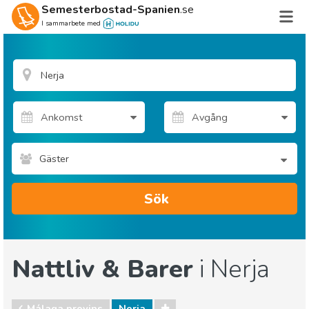
Semesterbostad-Spanien
.se
I sammarbete med
Gäster
Sök
Nattliv & Barer
i Nerja
Málaga provins
Nerja