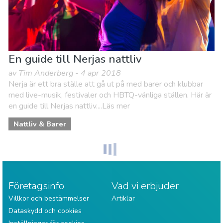
En guide till Nerjas nattliv
av Tim Anderberg - 4 apr 2018
Nerja är ett bra ställe att gå ut på med barer och klubbar
med live-musik, festivaler och HBTQ-vänliga ställen. Här är
en guide till Nerjas nattliv....Läs mer
Nattliv & Barer
Företagsinfo
Vad vi erbjuder
Villkor och bestämmelser
Artiklar
Dataskydd och cookies