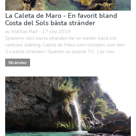
La Caleta de Maro - En favorit bland
Costa del Sols bästa stränder
av Mattias Rad - 17 sep 2019
Spaniens näst bästa stranden har en mindre känd och
vackrare släkting, Caleta de Maro som röstades som den
2:a bästa stranden i Spanien av spansk TV....Läs mer
Stränder