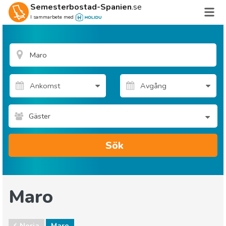
Semesterbostad-Spanien
.se
I sammarbete med
Gäster
Sök
Maro
Nerja
Maro