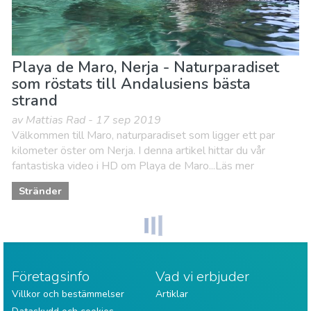
Playa de Maro, Nerja - Naturparadiset
som röstats till Andalusiens bästa
strand
av Mattias Rad - 17 sep 2019
Välkommen till Maro, naturparadiset som ligger ett par
kilometer öster om Nerja. I denna artikel hittar du vår
fantastiska video i HD om Playa de Maro...Läs mer
Stränder
Företagsinfo
Vad vi erbjuder
Villkor och bestämmelser
Artiklar