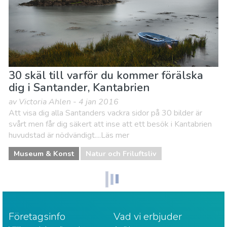
30 skäl till varför du kommer förälska
dig i Santander, Kantabrien
av Victoria Ahlen - 4 jan 2016
Att visa dig alla Santanders vackra sidor på 30 bilder är
svårt men får dig säkert att inse att ett besök i Kantabrien
huvudstad är nödvändigt....Läs mer
Museum & Konst
Natur och Friluftsliv
Företagsinfo
Vad vi erbjuder