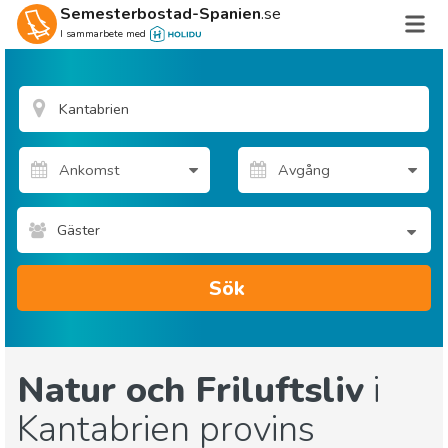
Semesterbostad-Spanien
.se
I sammarbete med
Gäster
Sök
Natur och Friluftsliv
i
Kantabrien provins