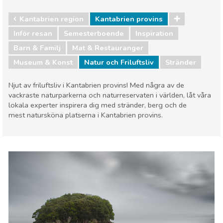
Kantabrien region
Kantabrien provins
Inför resan
Semesterboende
Inspiration
Barn & Familj
Mat & Restauranger
Museum & Konst
Natur och Friluftsliv
Stränder
Njut av friluftsliv i Kantabrien provins! Med några av de
vackraste naturparkerna och naturreservaten i världen, låt våra
lokala experter inspirera dig med stränder, berg och de
mest natursköna platserna i Kantabrien provins.
Kantabrien region
Kantabrien provins
Barn & Familj
Mat & Restauranger
Museum & Konst
Natur och Friluftsliv
Stränder