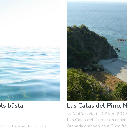
stauranger
Museum & Konst
Nattliv & Barer
Natur och F
ols bästa
Las Calas del Pino, 
av Mattias Rad - 17 sep 201
Las Calas del Pino är en annan
Granada gränsen bara 6 km från
n. Utan tvekan den bästa