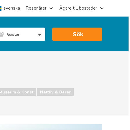
svenska
Resenärer
Ägare till bostäder
Sök
Gäster
Museum & Konst
Nattliv & Barer