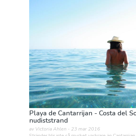
Barn & Familj
Lokala evenemang
Mat & Re
Stränder
Vart ska man bo
Playa de Cantarrijan - Costa del S
nudiststrand
av Victoria Ahlen - 23 mar 2016
Stränder blir inte så mycket vackrare än Cantarrija