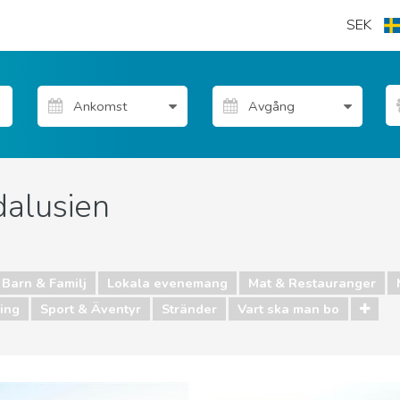
SEK
dalusien
Barn & Familj
Lokala evenemang
Mat & Restauranger
ing
Sport & Äventyr
Stränder
Vart ska man bo