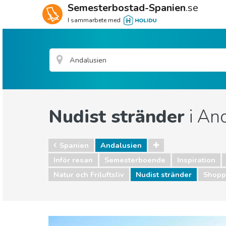
Semesterbostad-Spanien
.se
I sammarbete med
Nudist stränder
i An
Spanien
Andalusien
Inför resan
Semesterboende
Inspiration
Natur och Friluftsliv
Nudist stränder
Shopp
Spanien
Andalusien