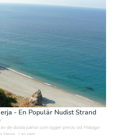
riluftsliv
Shopping
Sport & Äventyr
Nerja - En Populär Nudist Strand
9
 av de dolda pärlor som ligger precis vid Malaga-
 Nerja....Läs mer