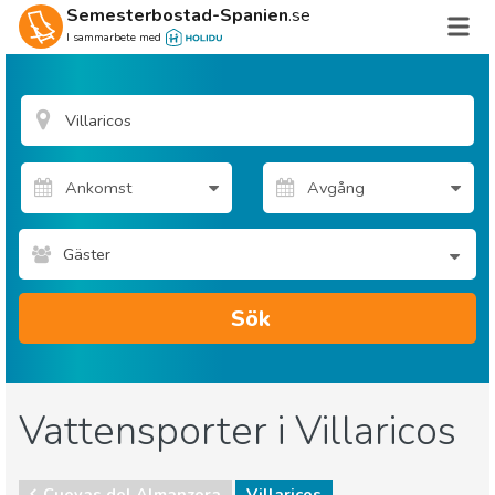
Semesterbostad-Spanien
.se
I sammarbete med
Gäster
Sök
Vattensporter i Villaricos
Cuevas del Almanzora
Villaricos