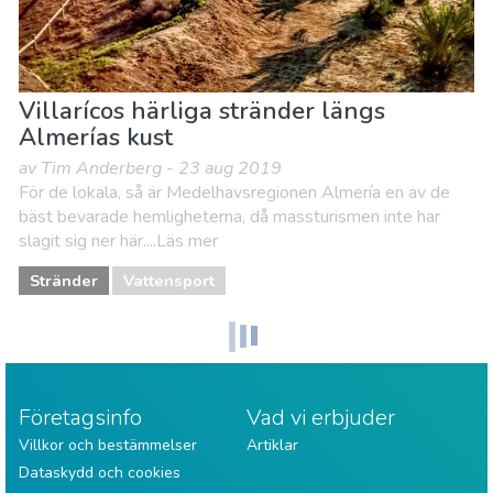
Villarícos härliga stränder längs
Almerías kust
av Tim Anderberg - 23 aug 2019
För de lokala, så är Medelhavsregionen Almería en av de
bäst bevarade hemligheterna, då massturismen inte har
slagit sig ner här....Läs mer
Stränder
Vattensport
Företagsinfo
Vad vi erbjuder
Villkor och bestämmelser
Artiklar
Dataskydd och cookies