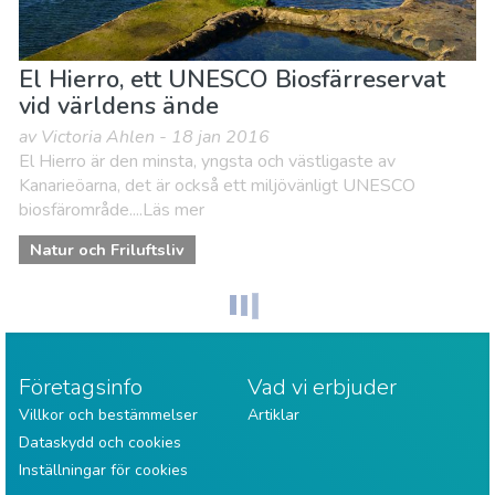
El Hierro, ett UNESCO Biosfärreservat
vid världens ände
av Victoria Ahlen - 18 jan 2016
El Hierro är den minsta, yngsta och västligaste av
Kanarieöarna, det är också ett miljövänligt UNESCO
biosfärområde....Läs mer
Natur och Friluftsliv
Företagsinfo
Vad vi erbjuder
Villkor och bestämmelser
Artiklar
Dataskydd och cookies
Inställningar för cookies