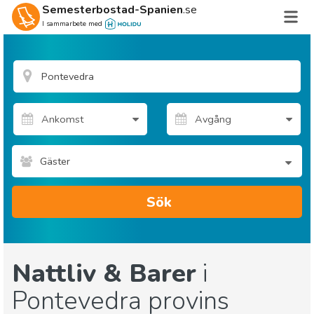
Semesterbostad-Spanien
.se
I sammarbete med
Gäster
Sök
Nattliv & Barer
i
Pontevedra provins