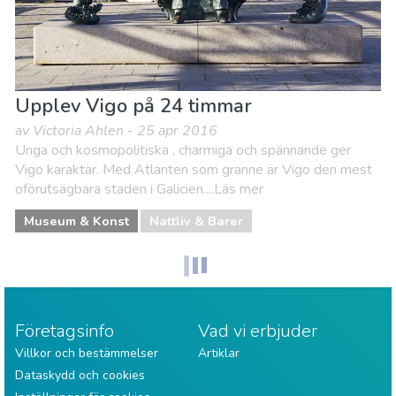
Upplev Vigo på 24 timmar
av Victoria Ahlen - 25 apr 2016
Unga och kosmopolitiska , charmiga och spännande ger
Vigo karaktär. Med Atlanten som granne är Vigo den mest
oförutsägbara staden i Galicien....Läs mer
Museum & Konst
Nattliv & Barer
Företagsinfo
Vad vi erbjuder
Villkor och bestämmelser
Artiklar
Dataskydd och cookies