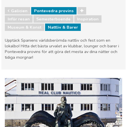
Galicien
Pontevedra provins
Inför resan
Semesterboende
Inspiration
Museum & Konst
Nattliv & Barer
Upptäck Spaniens världsberömda nattliv och fest som en
lokalbo! Hitta det bästa urvalet av klubbar, lounger och barer i
Pontevedra provins för att göra det mesta av dina nätter och
tidiga morgnar!
Galicien
Pontevedra provins
Museum & Konst
Nattliv & Barer