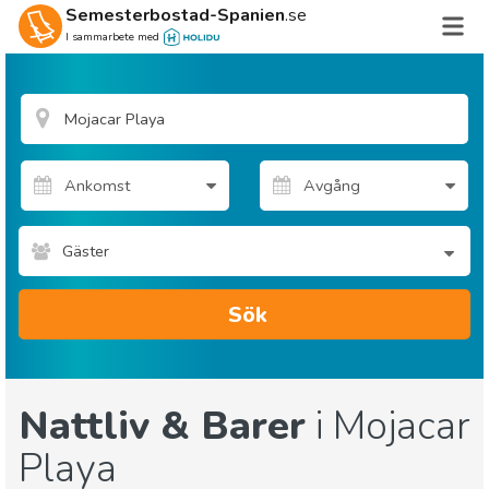
Semesterbostad-Spanien
.se
I sammarbete med
Gäster
Sök
Nattliv & Barer
i Mojacar
Playa