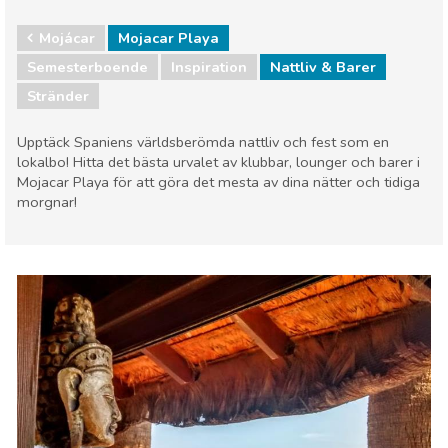
Mojácar
Mojacar Playa
Semesterboende
Inspiration
Nattliv & Barer
Stränder
Upptäck Spaniens världsberömda nattliv och fest som en
lokalbo! Hitta det bästa urvalet av klubbar, lounger och barer i
Mojacar Playa för att göra det mesta av dina nätter och tidiga
morgnar!
Mojácar
Mojacar Playa
Nattliv & Barer
Stränder