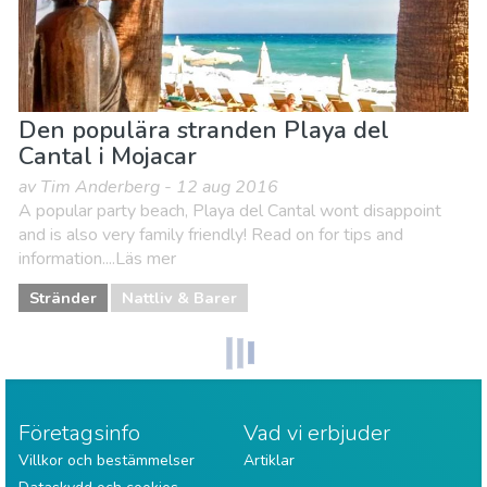
Den populära stranden Playa del
Cantal i Mojacar
av Tim Anderberg - 12 aug 2016
A popular party beach, Playa del Cantal wont disappoint
and is also very family friendly! Read on for tips and
information....Läs mer
Stränder
Nattliv & Barer
Företagsinfo
Vad vi erbjuder
Villkor och bestämmelser
Artiklar