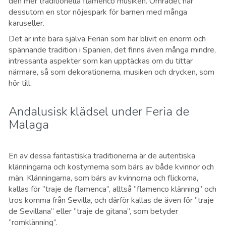
den mer traditionella flamenco musiken. Området har
dessutom en stor nöjespark för barnen med många
karuseller.
Det är inte bara själva Ferian som har blivit en enorm och
spännande tradition i Spanien, det finns även många mindre,
intressanta aspekter som kan upptäckas om du tittar
närmare, så som dekorationerna, musiken och drycken, som
hör till.
Andalusisk klädsel under Feria de
Malaga
En av dessa fantastiska traditionerna är de autentiska
klänningarna och kostymerna som bärs av både kvinnor och
män. Klänningarna, som bärs av kvinnorna och flickorna,
kallas för ”traje de flamenca”, alltså ”flamenco klänning” och
tros komma från Sevilla, och därför kallas de även för ”traje
de Sevillana” eller ”traje de gitana”, som betyder
”romklänning”.