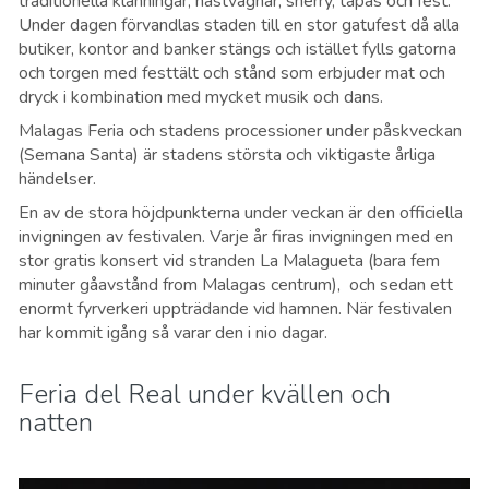
traditionella klänningar, hästvagnar, sherry, tapas och fest.
Under dagen förvandlas staden till en stor gatufest då alla
butiker, kontor and banker stängs och istället fylls gatorna
och torgen med festtält och stånd som erbjuder mat och
dryck i kombination med mycket musik och dans.
Malagas Feria och stadens processioner under påskveckan
(Semana Santa) är stadens största och viktigaste årliga
händelser.
En av de stora höjdpunkterna under veckan är den officiella
invigningen av festivalen. Varje år firas invigningen med en
stor gratis konsert vid stranden La Malagueta (bara fem
minuter gåavstånd from Malagas centrum), och sedan ett
enormt fyrverkeri uppträdande vid hamnen. När festivalen
har kommit igång så varar den i nio dagar.
Feria del Real under kvällen och
natten