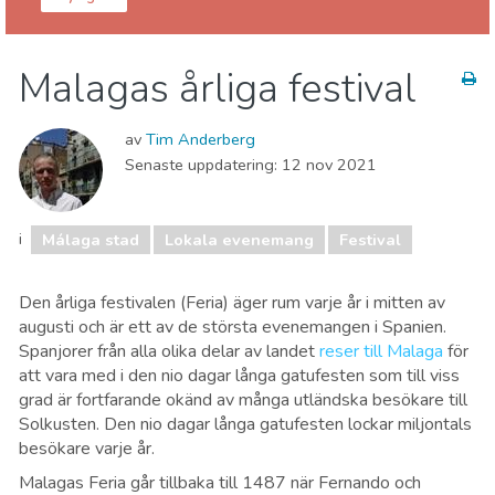
Málaga provins
Málaga stad
Malagas årliga festival
Barn & Familj
Lokala evenemang
Mat & Restauranger
Museum & Konst
av
Tim Anderberg
Natur och Friluftsliv
Shopping
Sport & Äventyr
Senaste uppdatering:
12 nov 2021
Stränder
Vart ska man bo
i
Málaga stad
Lokala evenemang
Festival
Den årliga festivalen (Feria) äger rum varje år i mitten av
augusti och är ett av de största evenemangen i Spanien.
Spanjorer från alla olika delar av landet
reser till Malaga
för
att vara med i den nio dagar långa gatufesten som till viss
grad är fortfarande okänd av många utländska besökare till
Solkusten. Den nio dagar långa gatufesten lockar miljontals
besökare varje år.
Malagas Feria går tillbaka till 1487 när Fernando och