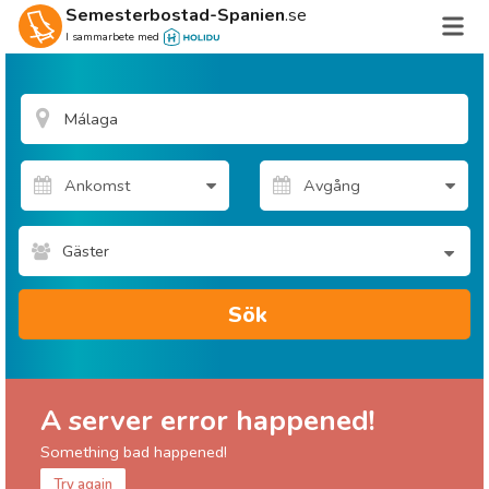
Semesterbostad-Spanien
.se
I sammarbete med
Gäster
Sök
A server error happened!
Something bad happened!
Try again