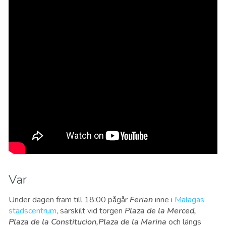
Var
Under dagen fram till 18:00 pågår
Ferian
inne i
Malagas
stadscentrum
, särskilt vid torgen
P
laza de la Merced,
Plaza de la Constitucion,Plaza de la Marina
och längs