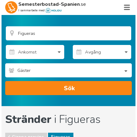
Semesterbostad-Spanien
.se
I sammarbete med
Gäster
Sök
Stränder
i Figueras
Girona provins
Figueras