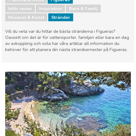
Inför resan
Inspiration
Barn & Familj
Museum & Konst
Stränder
Vill du veta var du hittar de bästa stränderna i Figueras?
Oavsett om det är för vattensporter, familjen eller bara en dag
av avkoppling och sola har våra artiklar all information du
behöver för att planera din nästa strandsemester på Figueras.
Girona provins
Figueras
Barn & Familj
Museum & Konst
Stränder