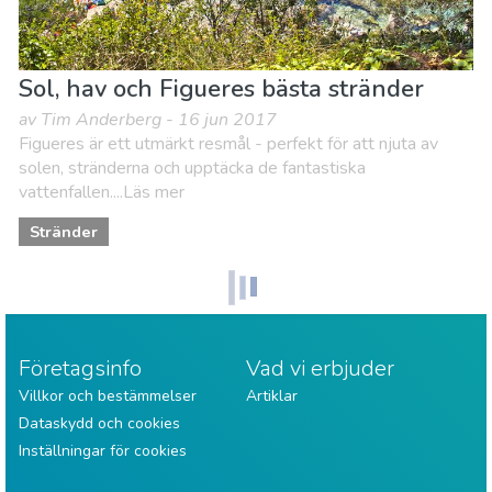
Sol, hav och Figueres bästa stränder
av Tim Anderberg - 16 jun 2017
Figueres är ett utmärkt resmål - perfekt för att njuta av
solen, stränderna och upptäcka de fantastiska
vattenfallen....Läs mer
Stränder
Företagsinfo
Vad vi erbjuder
Villkor och bestämmelser
Artiklar
Dataskydd och cookies
Inställningar för cookies