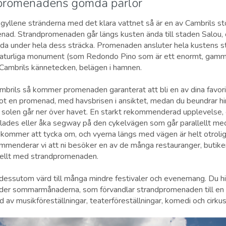
promenadens gömda pärlor
gyllene stränderna med det klara vattnet så är en av Cambrils st
nad. Strandpromenaden går längs kusten ända till staden Salou, 
ada under hela dess sträcka. Promenaden ansluter hela kustens 
, naturliga monument (som Redondo Pino som är ett enormt, gamma
 Cambrils kännetecken, belägen i hamnen.
ambrils så kommer promenaden garanterat att bli en av dina favorit
t en promenad, med havsbrisen i ansiktet, medan du beundrar h
r solen går ner över havet. En starkt rekommenderad upplevelse,
erblades eller åka segway på den cykelvägen som går parallellt me
a kommer att tycka om, och vyerna längs med vägen är helt otroliga
mmenderar vi att ni besöker en av de många restauranger, butike
lellt med strandpromenaden.
essutom värd till många mindre festivaler och evenemang. Du hit
nder sommarmånaderna, som förvandlar strandpromenaden till en s
d av musikföreställningar, teaterföreställningar, komedi och cirku