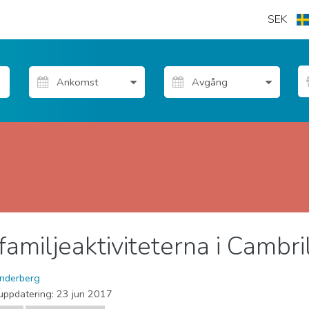
SEK
familjeaktiviteterna i Cambri
 Friluftsliv
Stränder
nderberg
uppdatering:
23 jun 2017