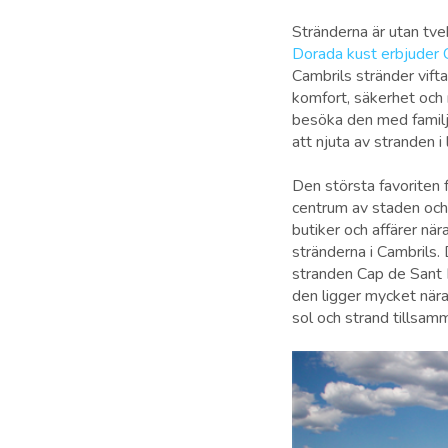
Stränderna är utan tve
Dorada kust erbjuder C
Cambrils stränder vift
komfort, säkerhet och 
besöka den med familje
att njuta av stranden i 
Den största favoriten 
centrum av staden och h
butiker och affärer när
stränderna i Cambrils. 
stranden Cap de Sant P
den ligger mycket nära
sol och strand tillsam