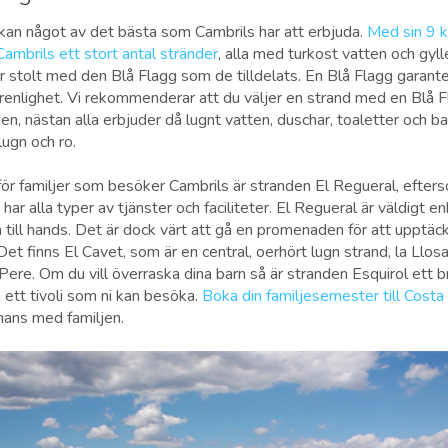
kan något av det bästa som Cambrils har att erbjuda.
Med sin 9 k
ambrils ett stort antal stränder
, alla med turkost vatten och gy
ar stolt med den Blå Flagg som de tilldelats. En Blå Flagg garante
renlighet. Vi rekommenderar att du väljer en strand med en Blå 
n, nästan alla erbjuder då lugnt vatten, duschar, toaletter och ba
lugn och ro.
för familjer som besöker Cambrils är stranden El Regueral, efters
ar alla typer av tjänster och faciliteter. El Regueral är väldigt en
a till hands. Det är dock värt att gå en promenaden för att upptäc
Det finns El Cavet, som är en central, oerhört lugn strand, la Llos
ere. Om du vill överraska dina barn så är stranden Esquirol ett br
 ett tivoli som ni kan besöka.
Boka din familjesemester till Cost
mans med familjen.