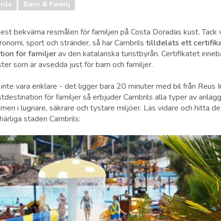
rils
Barn & Familj
mest bekväma resmålen för familjen på Costa Doradas kust. Tack 
stronomi, sport och stränder, så har Cambrils
tilldelats ett certifik
tion för familjer
av den katalanska turistbyrån. Certifikatet inneb
ter som är avsedda just för barn och familjer.
inte vara enklare - det ligger bara 20 minuter med bil från Reus I
stdestination för familjer så erbjuder Cambrils alla typer av anlä
men i lugnare, säkrare och tystare miljöer. Läs vidare och hitta de
n härliga staden Cambrils: