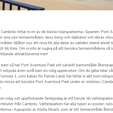
 Cambrils hittar ni en av de bästa nöjesparkerna i Spanien: Port 
ör sina sex temaområden, dess berg-och dalbanor och deras sho
åden tillåter oss att resa till alla delar av världen; bland annat ti
h till Kina. Om ni inte är sugna på att besöka temaområdena så l
ittlande attraktionerna mer!
e barn så har Port Aventura Park ett särskilt barnområde återsk
erbjuda även små barn en rolig upplevelse. Om du gillar bilar så
ormula 1, som kallas för Ferrari Land, här hittar ni allt inom bilsp
inte missa att besöka Port Aventura Park under er vistelse i Cambr
.
r en rolig och uppfriskande familjedag är ett besök till vattenpar
minuter från Cambrils. Vattenparken har alla typer av pooler, rut
oriterna i Aquopolis är Aloha Beach, som är ett temaområde åters