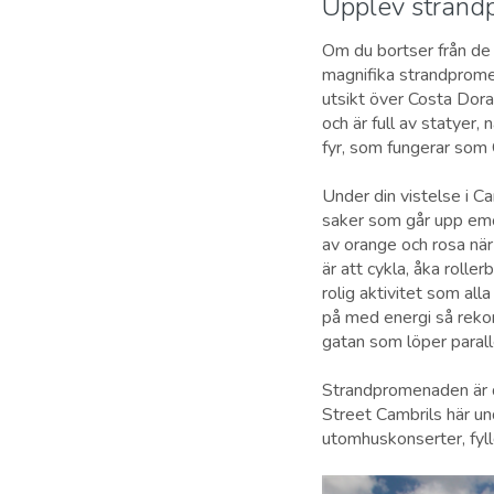
Upplev strand
Om du bortser från de 
magnifika strandprome
utsikt över Costa Dor
och är full av statyer
fyr, som fungerar som
Under din vistelse i C
saker som går upp emo
av orange och rosa nä
är att cykla, åka roll
rolig aktivitet som all
på med energi så reko
gatan som löper paral
Strandpromenaden är d
Street Cambrils här u
utomhuskonserter, fyll