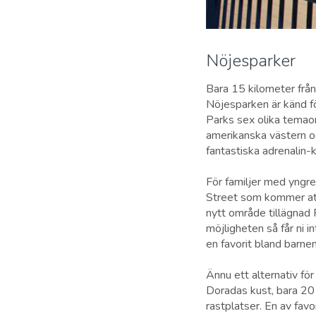
Nöjesparker
Bara 15 kilometer från
Nöjesparken är känd f
Parks sex olika temaomr
amerikanska västern oc
fantastiska adrenalin-k
För familjer med yngr
Street som kommer att 
nytt område tillägnad F
möjligheten så får ni 
en favorit bland barnen
Ännu ett alternativ fö
Doradas kust, bara 20 
rastplatser. En av fav