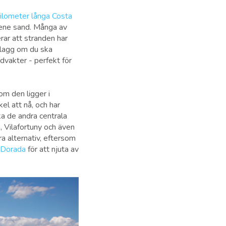
ilometer långa Costa
llene sand. Många av
rar att stranden har
Flagg om du ska
dvakter - perfekt för
om den ligger i
kel att nå, och har
ka de andra centrala
a, Vilafortuny och även
a alternativ, eftersom
a Dorada
för att njuta av