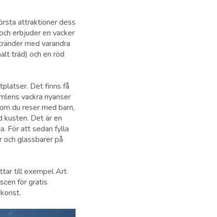
örsta attraktioner dess
och erbjuder en vacker
stränder med varandra
lt träd) och en röd
platser. Det finns få
imlens vackra nyanser
 om du reser med barn,
d kusten. Det är en
. För att sedan fylla
r och glassbarer på
tar till exempel Art
cen för gratis
skonst.