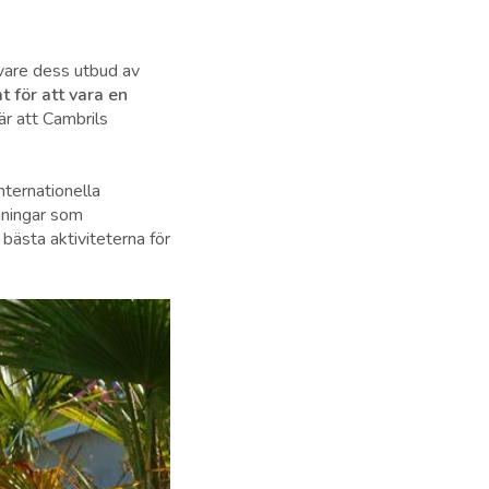
vare dess utbud av
at för att vara en
är att Cambrils
nternationella
ggningar som
 bästa aktiviteterna för