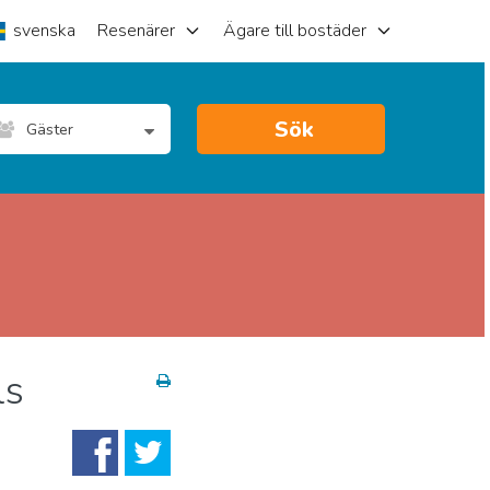
svenska
Resenärer
Ägare till bostäder
Sök
Gäster
ls