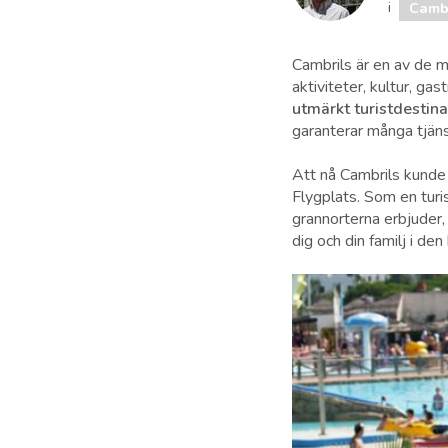
i
Camb
Cambrils är en av de 
aktiviteter, kultur, ga
utmärkt turistdestina
garanterar många tjäns
Att nå Cambrils kunde 
Flygplats. Som en turi
grannorterna erbjuder, 
dig och din familj i de