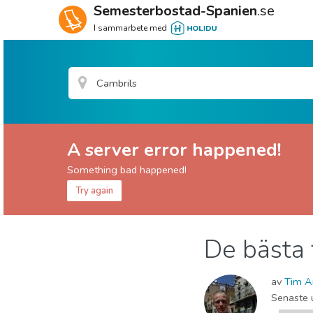
Semesterbostad-Spanien
.se
I sammarbete med
A server error happened!
Something bad happened!
Try again
Tarragona provins
Cambrils
De bästa 
Barn & Familj
Lokala evenemang
Natur och
av
Tim A
Senaste 