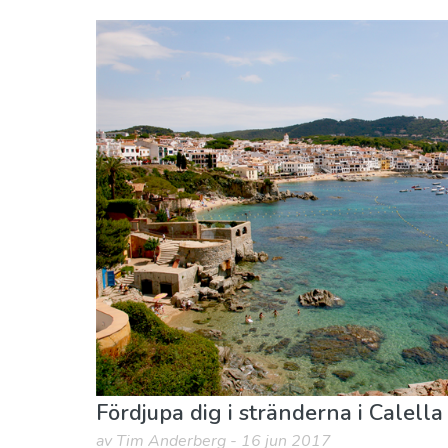
Girona provins
Calella de Palafrugell
Barn & Familj
Natur och Friluftsliv
Strände
Fördjupa dig i stränderna i Calella
av Tim Anderberg - 16 jun 2017