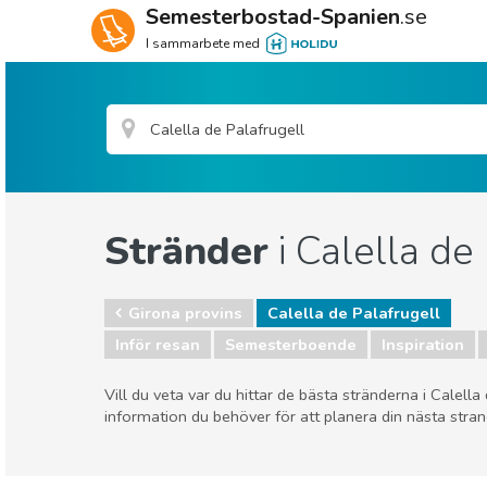
Semesterbostad-Spanien
.se
I sammarbete med
Stränder
i Calella de
Girona provins
Calella de Palafrugell
Inför resan
Semesterboende
Inspiration
Vill du veta var du hittar de bästa stränderna i Calell
information du behöver för att planera din nästa stra