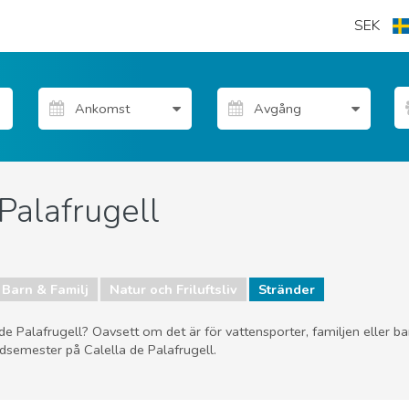
SEK
 Palafrugell
Barn & Familj
Natur och Friluftsliv
Stränder
a de Palafrugell? Oavsett om det är för vattensporter, familjen eller b
ndsemester på Calella de Palafrugell.