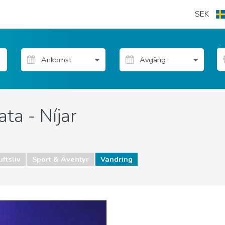
SEK
ta - Níjar
uftsliv
Sport & Äventyr
Vandring