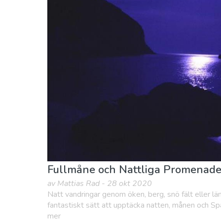
Fullmåne och Nattliga Promenader
av Mattias Rad - 28 okt 2020
Natt vandringar genom öken, berg, snö fält eller lä
fantastiskt sätt att upptäcka natten, månen och Spa
mer