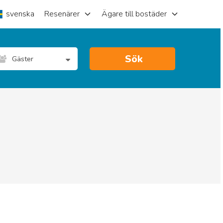
svenska
Resenärer
Ägare till bostäder
Sök
Gäster