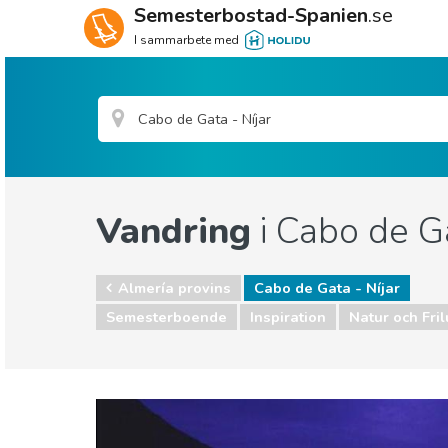
Semesterbostad-Spanien
.se
I sammarbete med
Vandring
i Cabo de Ga
Almería provins
Cabo de Gata - Níjar
Semesterboende
Inspiration
Natur och Fril
Almería provins
Cabo de Gata - Níjar
Natur och Friluftsliv
Sport & Äventyr