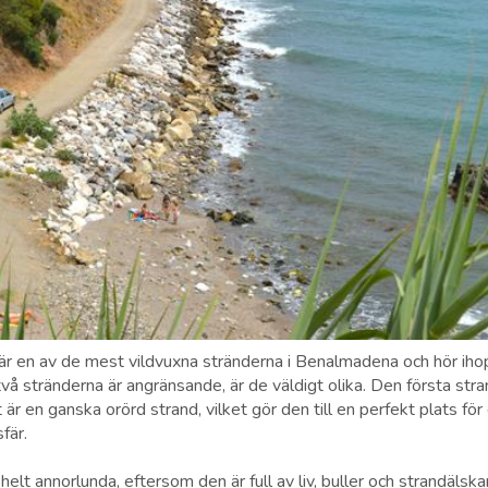
 är en av de mest vildvuxna stränderna i Benalmadena och hör ih
vå stränderna är angränsande, är de väldigt olika. Den första stra
 är en ganska orörd strand, vilket gör den till en perfekt plats för
fär.
elt annorlunda, eftersom den är full av liv, buller och strandälsk