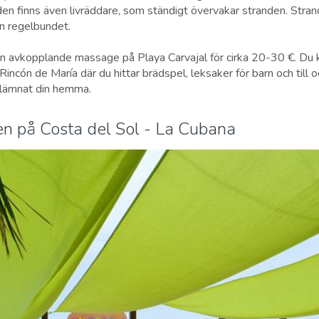
en finns även livräddare, som ständigt övervakar stranden. Stra
n regelbundet.
n avkopplande massage på Playa Carvajal för cirka 20-30 €. Du k
incón de María där du hittar brädspel, leksaker för barn och till 
 lämnat din hemma.
n på Costa del Sol - La Cubana