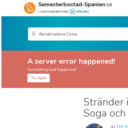
Semesterbostad-Spanien
.se
I sammarbete med
A server error happened!
Something bad happened!
Try again
Benalmádena
Benalmadena Costa
Stränder 
Stränder
Soga och 
av
Tim A