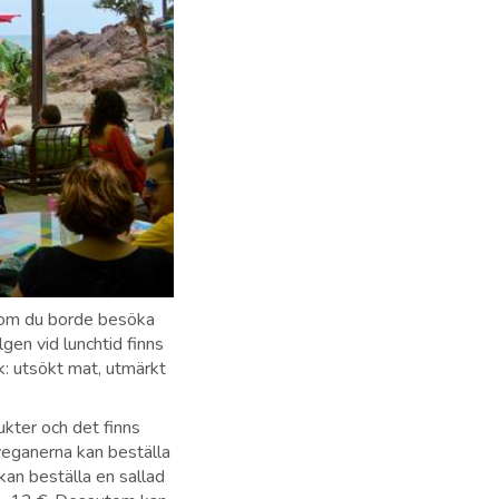
som du borde besöka
gen vid lunchtid finns
k: utsökt mat, utmärkt
kter och det finns
veganerna kan beställa
 kan beställa en sallad