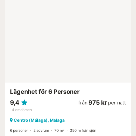
Lägenhet för 6 Personer
9,4
975 kr
från
per natt
14
omdömen
Centro (Málaga), Malaga
6 personer
2 sovrum
70 m²
350 m från sjön