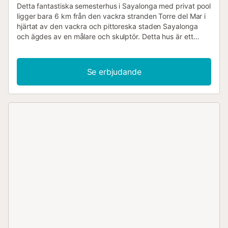
Detta fantastiska semesterhus i Sayalonga med privat pool
ligger bara 6 km från den vackra stranden Torre del Mar i
hjärtat av den vackra och pittoreska staden Sayalonga
och ägdes av en målare och skulptör. Detta hus är ett
konstverk i sig självt och är perfekt för att njuta av lugnet
på den typiskt andalusiska inlandsbygden utan att behöva
gå miste om de vackra stranddagarna, eftersom du bor
Se erbjudande
här inte långt från havet. Detta hus med pool, som är
tillgängligt från april till oktober, är perfekt för par som vill
njuta av lugnet i det andalusiska inlandet och ha en
romantisk vistelse. Men det är också perfekt för två
familjer, vardera med cirka 4 medlemmar, som vill bo under
samma tak samtidigt som de behåller sin avskildhet. Detta
beror på att huset består av två tidigare radhus som har
renoverats och sammanfogats, så att fastigheten består
av två vardagsrum, två kök och två ingångar. Denna
magnifika och säregna fastighet i Sayalonga ligger i hjärtat
av staden och är lätt att nå med bil. Parkeringsplatsen
ligger mycket nära....