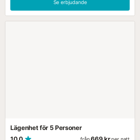
Se erbjudande
Malagueta Beach (2 minuters promenad), Malaga Park
(700 meter) och Picasso Museum Málaga (1 km). En
medlem av Sea & Wave-teamet kommer att kontakta dig
före ankomst. Inkluderade tjänster: Sängkläder och
handduk Byte efter 7 dagars vistelse. Spjälsäng och
barnstol ingår på begäran. Flygplatstransfer - fråga efter
priser. Sen utcheckning € 50 och ankomst utanför
schemat € 30, fråga efter tillgänglighet...
Lägenhet för 5 Personer
10,0
669 kr
från
per natt