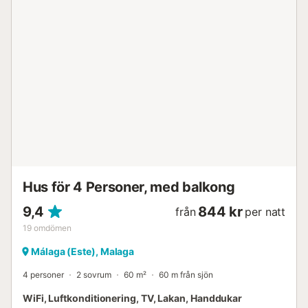
000 m² har ytterligare två separata uthyrningshus och
ägarens bostad, vart och ett med sin egen privata
möblerade terrass för avskildhet. Du kommer att dela pool
och tennisbana med de andra två husen. Huset är
designat för en ostörd njutning. Det har två sovrum, ett
badrum med dusch och plats för fyra personer – idealiskt
för familjer eller par. Det fullt utrustade köket vetter mot
vardagsrummet och skapar ett mysigt utrymme att samlas
i. 65-tums Smart TV, satellitkanaler och alla moderna
bekvämligheter säkerställer en trevlig vistelse. Livet här är
utomhus: privat terrass, grill och trädgård för lugna
frukostar, avkopplande eftermiddagar eller långa
middaga...
Hus för 4 Personer, med balkong
9,4
844 kr
från
per natt
19
omdömen
Málaga (Este), Malaga
4 personer
2 sovrum
60 m²
60 m från sjön
WiFi, Luftkonditionering, TV, Lakan, Handdukar