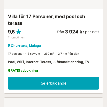
en kort bilresa bort, medan flygplatsen och tågstationen
erbjuder utmärkta förbindelser för att utforska Costa del
Sol....
Villa för 17 Personer, med pool och
terass
9,6
3 924 kr
från
per natt
11
omdömen
Churriana, Malaga
17 personer
6 sovrum
260 m²
2,7 km från sjön
Pool, WiFi, Internet, Terass, Luftkonditionering, TV
GRATIS avbokning
Se erbjudande