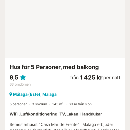
Hus för 5 Personer, med balkong
9,5
1 425 kr
från
per natt
63
omdömen
Málaga (Este), Malaga
5 personer
3 sovrum
145 m²
60 m från sjön
WiFi, Luftkonditionering, TV, Lakan, Handdukar
Semesterhuset "Casa Mar de Frente" i Málaga erbjuder