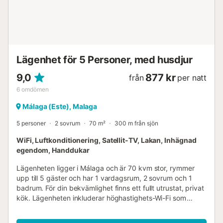
och Picasso-museet ligger mindre än 500 meter bort.
Plaza de la Merced och Picassos födelseplats ligger
mindre än 600 meter bort. Málagas hamn, det nya
hamnområdet Muelle Uno och Pompidou-museet ligger
bara 500 meter bort. Promenadstråk är förmodligen det
viktigaste vi förknippar med en semester vid havet.
Lägenhet för 5 Personer, med husdjur
Málagas s...
9,0
877 kr
från
per natt
6
omdömen
Málaga (Este), Malaga
5 personer
2 sovrum
70 m²
300 m från sjön
WiFi, Luftkonditionering, Satellit-TV, Lakan, Inhägnad
egendom, Handdukar
Lägenheten ligger i Málaga och är 70 kvm stor, rymmer
upp till 5 gäster och har 1 vardagsrum, 2 sovrum och 1
badrum. För din bekvämlighet finns ett fullt utrustat, privat
kök. Lägenheten inkluderar höghastighets-Wi-Fi som
lämpar sig för videosamtal, video on demand,
luftkonditionering och uppvärmning i vardagsrummet och