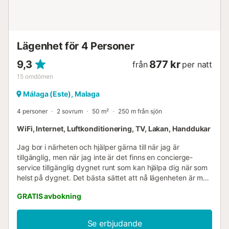
möblerad med 2 fällbara stolar och ett litet bord, perfekt
för avkoppling efter en dag av utforskning. Huset ligger
precis vid stranden, vilket ger dig enkel tillgång till havet
och olika vattensporter. Kollektivtrafiken fin...
Lägenhet för 4 Personer
9,3
877 kr
från
per natt
15
omdömen
Málaga (Este), Malaga
4 personer
2 sovrum
50 m²
250 m från sjön
WiFi, Internet, Luftkonditionering, TV, Lakan, Handdukar
Jag bor i närheten och hjälper gärna till när jag är
tillgänglig, men när jag inte är det finns en concierge-
service tillgänglig dygnet runt som kan hjälpa dig när som
helst på dygnet. Det bästa sättet att nå lägenheten är med
taxi eller bil. Málaga-Costa del Sol flygplats ligger bara 18
GRATIS avbokning
minuter bort. Incheckning kan ske från kl. 15.00, beroende
på tillgänglighet och bekräftelse. Vi tillhandahåller
grundläggande bekvämligheter för första användningen:
Se erbjudande
prover av duschgel, schampo, tvål, toalettpapper,