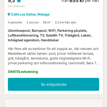
9,3
855 kr
från
per natt
38
omdömen
Calle Las Dalias, Malaga
4 personer
2 sovrum
58 m²
2,3 km från sjön
Utomhuspool, Barnpool, WiFi, Parkering på plats,
Luftkonditionering, TV, Satellit-TV, Trädgård, Lakan,
Inhägnad egendom, Handdukar
Här finns allt du behöver för att koppla av, där naturen och
Medelhavet sätter takten: pool, privat möblerad terrass,
grill, trädgård, tennisbana, gratis höghastighets-Wi-Fi,
privat parkering och luftkonditionering (varm/kall). Bara 7
minuters bilresa från stranden och 15 minuter från det
GRATIS avbokning
historiska centrumet. Denna oas ligger på ett lugnt ställe
på sluttningarna av Monte San Antón, öster om Málagas
stad, omgiven av mango- och avokadoträd och
Se erbjudande
medelhavsdofter, och bjuder in dig att sakta ner. Vakna till
fågelsång, njut av frukosten på din privata terrass och välj
mellan pool, strand, natur eller kultur. Läget erbjuder den
perfekta balansen mellan natur, strand och stad –
avkoppling och äventyr. Denna jordbruksfastighet på 72