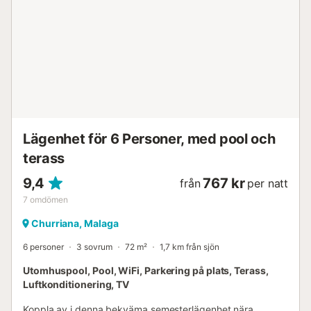
Lägenhet för 6 Personer, med pool och
terass
9,4
767 kr
från
per natt
7
omdömen
Churriana, Malaga
6 personer
3 sovrum
72 m²
1,7 km från sjön
Utomhuspool, Pool, WiFi, Parkering på plats, Terass,
Luftkonditionering, TV
Koppla av i denna bekväma semesterlägenhet nära