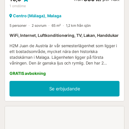
1
omdöme
Centro (Málaga), Malaga
5 personer
2 sovrum
65 m²
1,2 km från sjön
WiFi, Internet, Luftkonditionering, TV, Lakan, Handdukar
H2M Juan de Austria är vår semesterlägenhet som ligger i
ett bostadsområde, mycket nära den historiska
stadskärnan i Malaga. Lägenheten ligger på första
våningen. Den är ganska ljus och rymlig. Den har 2
sovrum: ett med dubbelsäng på 160 x 200, och ett annat
GRATIS avbokning
sovrum med två enkelsängar på 100 x 200 vardera. Det
finns en bäddsoffa i vardagsrummet. Maximal kapacitet
för 5 personer. Den har 2 badrum med dusch. Köket är fullt
Se erbjudande
utrustat, diskmaskin, kaffebryggare, vattenkokare,
brödrost, etc. Det finns ingen tvättmaskin, men det finns
ett tvättcenter mindre än 1 minuts promenad bort.
Luftkonditionering i hela lägenheten. Höghastighets-WiFi,
sängkläder, handdukar, hårtork, första hjälpen-kit och
strykjärn. 🙏🏼 Ytterligare funktioner: Spjälsängen kostar
extra 8 € per dag. Babykitet (spjälsäng, babybadkar och