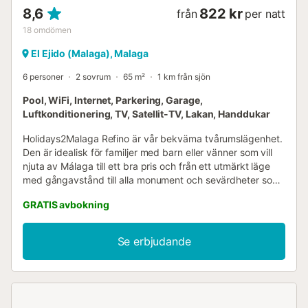
8,6
822 kr
från
per natt
18
omdömen
El Ejido (Malaga), Malaga
6 personer
2 sovrum
65 m²
1 km från sjön
Pool, WiFi, Internet, Parkering, Garage,
Luftkonditionering, TV, Satellit-TV, Lakan, Handdukar
Holidays2Malaga Refino är vår bekväma tvårumslägenhet.
Den är idealisk för familjer med barn eller vänner som vill
njuta av Málaga till ett bra pris och från ett utmärkt läge
med gångavstånd till alla monument och sevärdheter som
staden Málaga har att erbjuda. Denna lägenhet har två
GRATIS avbokning
badrum, ett med dusch och skärm, och ett annat med
badkar. Lägenheten är helt ny och inredd i varma toner
som inbjuder till avkoppling. Den har ett vardagsrum med
Se erbjudande
matbord och en bäddsoffa, samt ett kök utrustat med
köksredskap och apparater: tvättmaskin, keramikhäll,
kyl/frys, vattenkokare, kaffebryggare, hårtork,
mikrovågsugn etc. Luftkonditionering och gratis Wi-Fi finns
också tillgängligt. Dessutom har byggnaden där Refino-