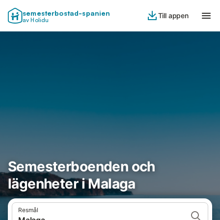
semesterbostad-spanien
Till appen
av Holidu
Semesterboenden och
lägenheter i Malaga
Resmål