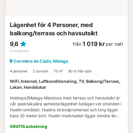
Lägenhet för 4 Personer, med
balkong/terrass och havsutsikt
9,6
1 019 kr
från
per natt
9
omdömen
Carretera de Cádiz, Malaga
4 personer
2 sovrum
75 m²
80 m från sjön
WiFi, Internet, Luftkonditionering, TV, Balkong/Terrass,
Lakan, Handdukar
Holidays2Malaga Mendoza med terrass och havsutsikt är
vår spektakulära semesterlägenhet belägen vid stranden i
Huelin-området. Huelins strandpromenad och torg ligger
bara 20 meter bort. Huelin-marknaden ligger mindre än
500 meter bort. Automobilmuseet ligger 750 meter från
GRATIS avbokning
lägenheten. Lägenheten är söderläge och har plats för upp