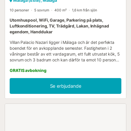
Málaga (Este), Malaga
10 personer
5 sovrum
400 m²
1,6 km från sjön
Utomhuspool, WiFi, Garage, Parkering på plats,
Luftkonditionering, TV, Trädgård, Lakan, Inhägnad
egendom, Handdukar
Villan Palacio Nazari ligger i Málaga och är det perfekta
boendet för en avkopplande semester. Fastigheten i 2
våningar består av ett vardagsrum, ett fullt utrustat kök, 5
sovrum och 3 badrum och kan därför ta emot 10 personer.
Ytterligare bekvämligheter inkluderar höghastighets-Wi-Fi
GRATIS avbokning
(lämpligt för videosamtal), en smart-TV med
streamingtjänster, luftkonditionering, en tvättmaskin samt
en torktumlare. Denna semesterbostad erbjuder en privat
Se erbjudande
utomhusyta med en saltvattenpool, trädgård, täckt terrass
och grill. Gästerna har även tillgång till en gemensam
utomhusyta med en öppen terrass. 6 parkeringsplatser
finns på fastigheten och gratis parkering finns på gatan.
Husdjur, rökning och fester är inte tillåtna....