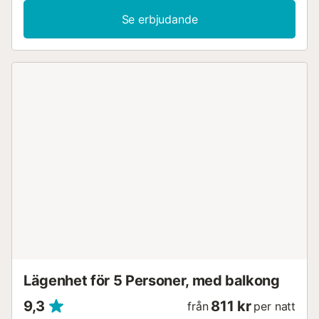
barnstol finns också tillgängliga för de små. Detta
Se erbjudande
semesterboende har en privat utomhusdel med terrass,
balkong och grill. Du har tillgång till gemensamma
faciliteter som pool, trädgård och barnpool, vilket gör det
till ett idealiskt alternativ för dem som uppskattar
utomhusliv och söker avkoppling. Parkering finns på
fastigheten. Husdjur, rökning och evenemang är inte
tillåtna. Boendet har åtgärder för att spara energi och
vatten. Observera att det under din vistelse kan finnas
statliga regler gällande vattenanvändning, vilket kan
påverka användningen av poolen, trädgårdsbevattning
eller begränsa användningen av kranvatten. Tillgången till
boendet måste ske med bil, då de sista 300 metrarna är
en oasfalterad jordbruksväg utan nattbelysning. Ägarna
bor på samma fastighet i ett separat hus....
Lägenhet för 5 Personer, med balkong
9,3
811 kr
från
per natt