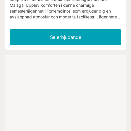
Malaga. Upplev komforten i denna charmiga
semesterlägenhet i Torremolinos, som erbjuder dig en
avslappnad atmosfär och moderna faciliteter. Lägenheten
på bottenvåningen i ett familjehus erbjuder smakfulla
interiörer som inbjuder dig att känna dig som hemma. Den
privata terrassen är perfekt för att börja dagen med en
Se erbjudande
frukost utomhus, sola eller koppla av på kvällen. Den
gemensamma trädgården med pool erbjuder dig ett
uppfriskande sätt att svalka dig. Torremolinos, som ligger
på den soliga Costa del Sol, erbjuder dig en mängd
fritidsaktiviteter. Njut av avkopplande timmar på de
vidsträckta stränderna eller prova på vattensporter som
vindsurfing och paddleboarding. De livliga gatorna är
kantade av restauranger, barer och butiker. Besök den
livliga marknaden i Torremolinos eller ta en dagsutflykt till
de närliggande bergen eller den historiska staden
Malaga....