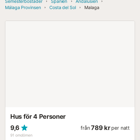
Semesterbostäder
Spanien
Andalusien
Málaga Provinsen
Costa del Sol
Malaga
Hus för 4 Personer
9,6
789 kr
från
per natt
91
omdömen