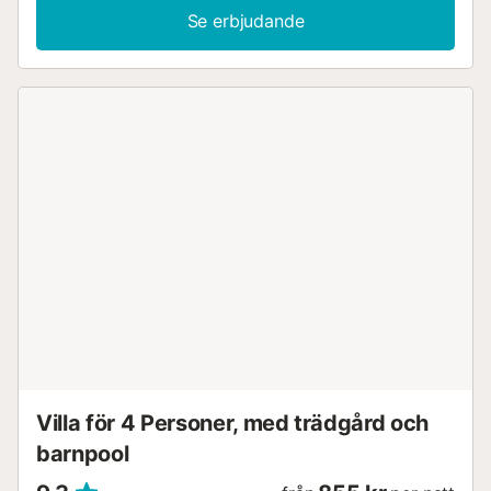
alla sovrum, en privat tvättmaskin och en babysäng.
Se erbjudande
Lägenheten ligger bara 2 minuter från stranden, vilket ger
dig enkel tillgång till kusten. Du har även nära till
kollektivtrafik för smidiga resor i området. En tennisbana
ligger inom 15 minuters promenad för dina fritidsaktiviteter.
Observera att 1 husdjur är tillåtet under din vistelse.
Evenemang är inte tillåtna på fastigheten....
Villa för 4 Personer, med trädgård och
barnpool