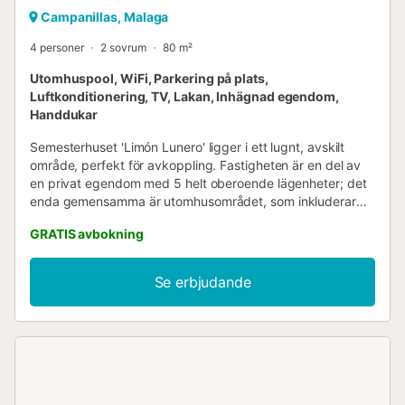
Campanillas, Malaga
4 personer
2 sovrum
80 m²
Utomhuspool, WiFi, Parkering på plats,
Luftkonditionering, TV, Lakan, Inhägnad egendom,
Handdukar
Semesterhuset 'Limón Lunero' ligger i ett lugnt, avskilt
område, perfekt för avkoppling. Fastigheten är en del av
en privat egendom med 5 helt oberoende lägenheter; det
enda gemensamma är utomhusområdet, som inkluderar
entréer och gemensamma uteplatser. Det finns inga
GRATIS avbokning
gemensamma inomhusutrymmen med de andra enheterna.
Poolen är endast för exklusivt bruk av Limón Luneros
gäster. Eftersom den ligger i ett öppet område inom
Se erbjudande
egendomen kan gäster från de andra lägenheterna se den
när de passerar genom de gemensamma
utomhusgångarna. Boendet har en egen terrass och Wi-
Fi....