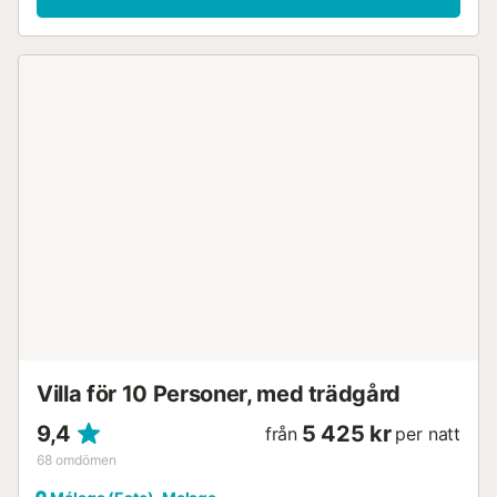
hushållspapper, svamp, diskmedel och soppåse. Vänligen
meddela oss om du behöver städning eller extra linne; vi
tillhandahåller detta gärna mot en extra kostnad. Det råder
nolltolerans mot rökning på fastigheten. Om vårt team
upptäcker bevis för att denna regel har överträtts (t.ex.
röklukt, aska, fimpar etc.), förbehåller vi oss full rätt att
debitera en rökningsavgift på minst 200 €. Observera att
för vistelser längre än 30 nätter gäller en policy för skälig
användning av el och vatten med en gräns på 80 €. Extra
nycklar: 20 € (extra uppsättning nycklar i mån av tillgång,
borttappade nycklar eller service för att öppna dörren
under din vistelse). Extra städning med linne: priset för en
städavgift. Extra linne: 30 € (handdukar och lakan för 2
personer, dvs. när bäddsoffan inte är inkluderad). Denna
tvårumslägenhet i El Palo, Malaga är perfekt för par och
vänner som vill bo nära st...
Villa för 10 Personer, med trädgård
9,4
5 425 kr
från
per natt
68
omdömen