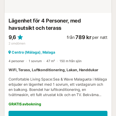
Lägenhet för 4 Personer, med
havsutsikt och terass
9,6
789 kr
från
per natt
2
omdömen
Centro (Málaga), Malaga
4 personer
1 sovrum
47 m²
150 m från sjön
WiFi, Terass, Luftkonditionering, Lakan, Handdukar
Comfortable Living Space:Sea & Wave Malagueta i Málaga
erbjuder en lägenhet med 1 sovrum, ett vardagsrum och
en balkong. Boendet har luftkonditionering, en
tvättmaskin, ett fullt utrustat kök och en TV. Bekväma
bekvämligheter:Gästerna kan njuta av en tvättmaskin, TV
GRATIS avbokning
och ett fullt utrustat kök. Lägenheten har en balkong för
avkoppling. Utmärkt läge:Beläget 10 km från Malagas
flygplats. Närliggande attraktioner inkluderar La