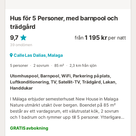
Hus för 5 Personer, med barnpool och
trädgård
9,7
1 195 kr
från
per natt
39
omdömen
Calle Las Dalias, Malaga
5 personer
2 sovrum
85 m²
2,3 km från sjön
Utomhuspool, Barnpool, WiFi, Parkering på plats,
Luftkonditionering, TV, Satellit-TV, Trädgård, Lakan,
Handdukar
I Málaga erbjuder semesterhuset New House in Malaga
Nature utmärkt utsikt över bergen. Boendet på 85 m²
består av ett vardagsrum, ett välutrustat kök, 2 sovrum
och 1 badrum och rymmer upp till 5 personer. Ytterligare
bekvämligheter inkluderar höghastighets-Wi-Fi (lämpligt
GRATIS avbokning
för videosamtal) med en dedikerad arbetsyta, TV,
luftkonditionering och tvättmaskin. En barnsäng och