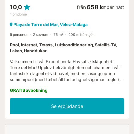
10,0
658 kr
från
per natt
1
omdöme
Playa de Torre del Mar, Vélez-Málaga
5 personer
2 sovrum
75 m²
200 m från sjön
Pool, Internet, Terass, Luftkonditionering, Satellit-TV,
Lakan, Handdukar
Välkommen till vår Exceptionella Havsutsiktslägenhet i
Torre del Mar! Upplev bekvämligheten och charmen i vår
fantastiska lägenhet vid havet, med en säsongsöppen
sommarpool (med förbehåll för fastighetsägarnas regler) i
hjärtat av Torre del Mar. Lägenhetens faciliteter: * En
GRATIS avbokning
välkomnande hall som önskar dig välkommen till ditt hem
borta från hemmet. * Ett separat, fullt utrustat kök för att
garantera en bekväm och bekymmersfri vistelse. * Ett
Se erbjudande
rymligt vardagsrum/matsal med fantastisk utsikt över
havet och den pittoreska strandpromenaden. * Två
sovrum som passar par, familjer eller grupper av vänner:
ett med dubbelsäng och ett med två enkelsängar. *
Trappfri tillgång till byggnaden tack vare hissen. *