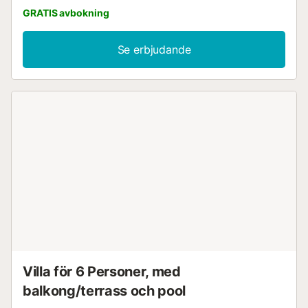
ett välutrustat kök med diskmaskin, 2 sovrum och 2
GRATIS avbokning
badrum och kan därför ta emot 4 personer. Ytterligare
bekvämligheter inkluderar Wi-Fi lämpligt för videosamtal,
luftkonditionering (i alla rum), tvättmaskin, DVD-spelare
Se erbjudande
samt TV. Ditt privata utomhusområde inkluderar en öppen
terrass, möblerad med bord, stolar och solstolar. Ett
gemensamt utomhusområde, bestående av en pool och en
trädgård, är också tillgängligt för din användning.
Tillbringa eftermiddagen med att sola på din terrass med
en god bok och uppfriska dig sedan i poolen.
Gång-/körsträcka till närmaste restaurang: 1,12 km.
Gång-/körsträcka till närmaste café: 1,84 km.
Gång-/körsträcka till närmaste bar: 1,84 km.
Gång-/körsträcka till närmaste mataffär: 1,72 km.
Gång-/körsträcka till stranden: 2 km Caleta de Velez Playa
Avstånd till Malaga flygplats: 50,7 km Gratis parkering
finns på gatan. Små husdjur är tillåtna. Sängkläder och
handdukar ingår i priset. Hiss finns i byggnaden. Barnstol
finns tillgänglig på begäran....
Villa för 6 Personer, med
balkong/terrass och pool