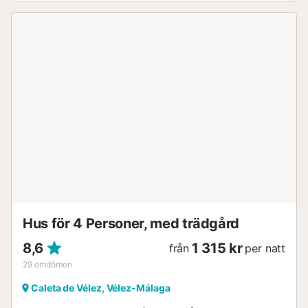
stranden och tillbringa en härlig dag vid havet med hela
familjen. Promenera längs strandpromenaden och besök
fiskmarknaden som äger rum varje dag i hamnen. Detta
semesterhus är den perfekta platsen för en
familjesemester vid havet....
Hus för 4 Personer, med trädgård
8,6
1 315 kr
från
per natt
29
omdömen
Caleta de Vélez, Vélez-Málaga