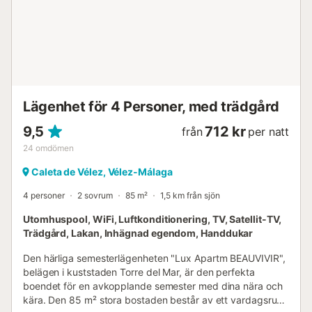
Lägenhet för 4 Personer, med trädgård
9,5
712 kr
från
per natt
24
omdömen
Caleta de Vélez, Vélez-Málaga
4 personer
2 sovrum
85 m²
1,5 km från sjön
Utomhuspool, WiFi, Luftkonditionering, TV, Satellit-TV,
Trädgård, Lakan, Inhägnad egendom, Handdukar
Den härliga semesterlägenheten "Lux Apartm BEAUVIVIR",
belägen i kuststaden Torre del Mar, är den perfekta
boendet för en avkopplande semester med dina nära och
kära. Den 85 m² stora bostaden består av ett vardagsrum,