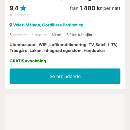
9,4
1 480 kr
från
per natt
41
omdömen
Vélez-Málaga, Cordillera Penibética
8 personer
1 sovrum
60 m²
6,9 km från sjön
Utomhuspool, WiFi, Luftkonditionering, TV, Satellit-TV,
Trädgård, Lakan, Inhägnad egendom, Handdukar
GRATIS avbokning
Se erbjudande