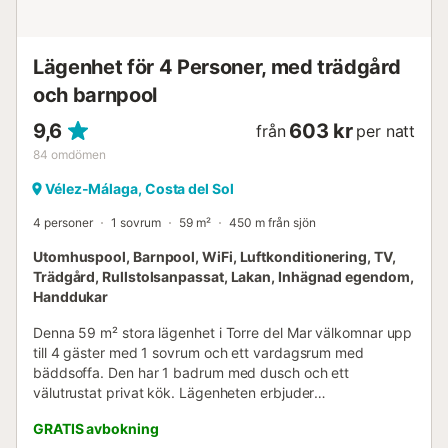
Lägenhet för 4 Personer, med trädgård
och barnpool
9,6
603 kr
från
per natt
84
omdömen
Vélez-Málaga, Costa del Sol
4 personer
1 sovrum
59 m²
450 m från sjön
Utomhuspool, Barnpool, WiFi, Luftkonditionering, TV,
Trädgård, Rullstolsanpassat, Lakan, Inhägnad egendom,
Handdukar
Denna 59 m² stora lägenhet i Torre del Mar välkomnar upp
till 4 gäster med 1 sovrum och ett vardagsrum med
bäddsoffa. Den har 1 badrum med dusch och ett
välutrustat privat kök. Lägenheten erbjuder
luftkonditionering, uppvärmning, fläkt, TV med video-on-
GRATIS avbokning
demand, Wi-Fi lämpligt för videosamtal, tvättmaskin och