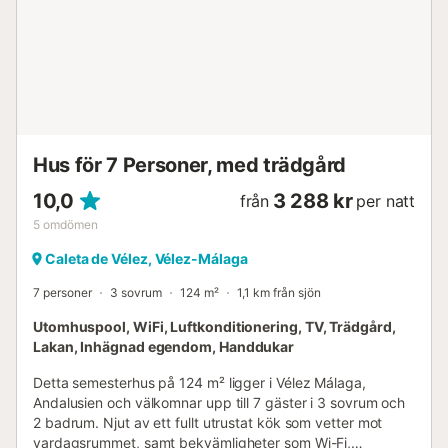
Hus för 7 Personer, med trädgård
10,0
3 288 kr
från
per natt
5
omdömen
Caleta de Vélez, Vélez-Málaga
7 personer
3 sovrum
124 m²
1,1 km från sjön
Utomhuspool, WiFi, Luftkonditionering, TV, Trädgård,
Lakan, Inhägnad egendom, Handdukar
Detta semesterhus på 124 m² ligger i Vélez Málaga,
Andalusien och välkomnar upp till 7 gäster i 3 sovrum och
2 badrum. Njut av ett fullt utrustat kök som vetter mot
vardagsrummet, samt bekvämligheter som Wi-Fi,