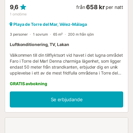
9,6
658 kr
från
per natt
1
omdöme
Playa de Torre del Mar, Vélez-Málaga
3 personer
1 sovrum
65 m²
200 m från sjön
Luftkonditionering, TV, Lakan
Välkommen till din tillflyktsort vid havet i det lugna området
Faro i Torre del Mar! Denna charmiga lägenhet, som ligger
endast 50 meter från strandkanten, erbjuder dig en unik
upplevelse i ett av de mest fridfulla områdena i Torre del
Mar. Detta boende är perfekt för dig som söker lugn och
GRATIS avbokning
närhet till havet. Lägenheten består av ett mysigt
vardagsrum/matplats och ett fullt utrustat amerikanskt
kök, vilket ger dig ett funktionellt och hemtrevligt
Se erbjudande
utrymme. Huvudsovrummet har en bekväm dubbelsäng,
vilket garanterar en vilsam sömn. Dessutom bidrar ett
komplett badrum till bekvämligheten under din vistelse.
Din bekvämlighet är vår prioritet, och vi är här för att se till
att din vistelse blir oförglömlig. Boka nu och fördjupa dig i
lugnet vid havet!...