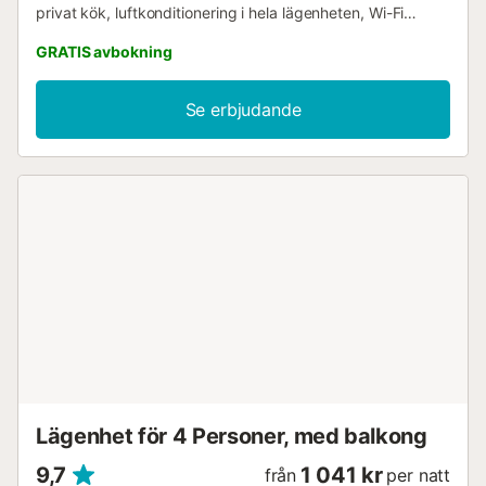
privat kök, luftkonditionering i hela lägenheten, Wi-Fi
lämpligt för videosamtal, TV med video on demand,
GRATIS avbokning
tvättmaskin och hiss. Familjer med små barn har tillgång till
en barnsäng och barnstol, samt två privata terrasser. Njut
av både täckta och öppna privata terrasser med
Se erbjudande
havsutsikt. Den övre terrassen, som mäter 50 m², erbjuder
matplats, grill och avkopplingsyta. Gästerna har tillgång till
en privat utomhuspool och en delad barnpool, båda öppna
från maj till oktober, mellan kl. 10:00-15:00 och 17:00-
21:00. Vänligen respektera tystnadstimmar mellan kl.
15:00 och 17:00. En utomhusdusch finns också för din
bekvämlighet. Husdjur är välkomna. Evenemang är inte
tillåtna. Strandhanddukar tillhandahålls. Lägenheten ligger
i ett lugnt område med moderna byggnader, endast 200
meter från Benajarafe Beach. Du kan promenera eller cykla
till lokala bekvämligheter och restauranger. Gratis
gatuparkering är vanligtvis lätt att hitta. Kollektivtrafik finns
i närheten och läget är väl anslutet via motorväg, endast
20 minuter från Málaga och nära Vélez-Málaga. Njut av
det lokala köket och utforska omgivningarna till fots, med
Lägenhet för 4 Personer, med balkong
bilen parkerad i närheten....
9,7
1 041 kr
från
per natt