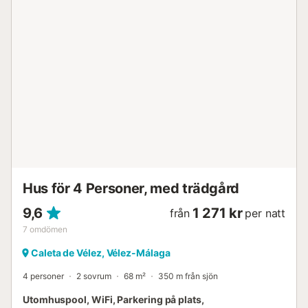
Luftkonditionering i vardagsrummet/matsalen för att
bibehålla en behaglig temperatur. Poolen är endast öppen
under sommarsäsongen och är föremål för
fastighetsägarnas bestämmelser. Missa inte chansen att
uppleva en oförglömlig semester i denna vackra
strandnära lägenhet i Torre del Mar. Boka nu och fördjupa
dig i Medelhavets skönhet!...
Hus för 4 Personer, med trädgård
9,6
1 271 kr
från
per natt
7
omdömen
Caleta de Vélez, Vélez-Málaga
4 personer
2 sovrum
68 m²
350 m från sjön
Utomhuspool, WiFi, Parkering på plats,